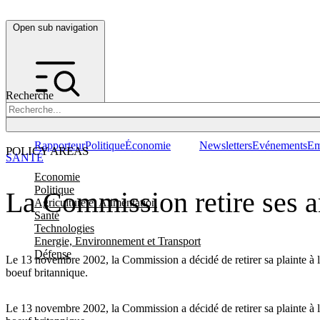
Open sub navigation
Recherche
Rapporteur
Politique
Économie
Newsletters
Evénements
Em
POLICY AREAS
SANTÉ
Economie
Politique
La Commission retire ses a
Agriculture et Alimentation
Santé
Technologies
Energie, Environnement et Transport
Défense
Le 13 novembre 2002, la Commission a décidé de retirer sa plainte à la
boeuf britannique.
Le 13 novembre 2002, la Commission a décidé de retirer sa plainte à la