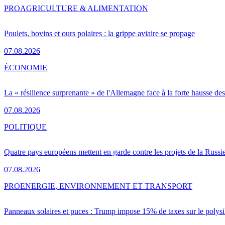
PRO
AGRICULTURE & ALIMENTATION
Poulets, bovins et ours polaires : la grippe aviaire se propage
07.08.2026
ÉCONOMIE
La « résilience surprenante » de l'Allemagne face à la forte hausse de
07.08.2026
POLITIQUE
Quatre pays européens mettent en garde contre les projets de la Russi
07.08.2026
PRO
ENERGIE, ENVIRONNEMENT ET TRANSPORT
Panneaux solaires et puces : Trump impose 15% de taxes sur le polysi