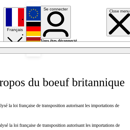
Se connecter
Close menu
English
Français
Deutsch
Vous êtes déconnecté.
Se connecter
Español
Lumières éteintes
ropos du boeuf britannique
é la loi française de transposition autorisant les importations de
sé la loi française de transposition autorisant les importations de