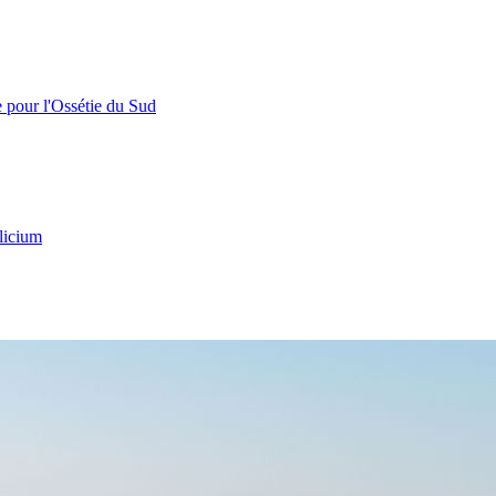
e pour l'Ossétie du Sud
licium