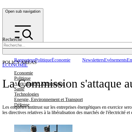
Open sub navigation
Recherche
Rapporteur
Politique
Économie
Newsletters
Evénements
Em
POLICY AREAS
ÉCONOMIE
Economie
Politique
La Commission s'attaque au
Agriculture et Alimentation
Santé
Technologies
Energie, Environnement et Transport
Défense
Les enquêtes antitrust sur les entreprises énergétiques en exercice ser
les directives relatives à la libéralisation des marchés de l'électricité et