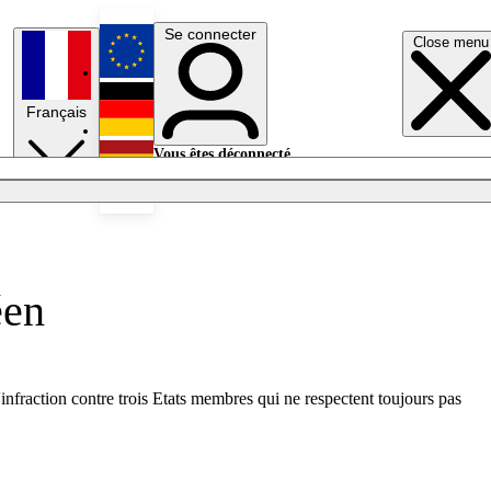
Se connecter
Close menu
English
Français
Deutsch
Vous êtes déconnecté.
Se connecter
Español
Lumières éteintes
éen
'infraction contre trois Etats membres qui ne respectent toujours pas