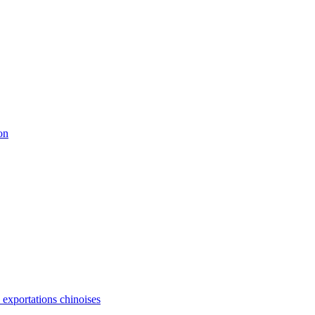
on
s exportations chinoises