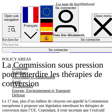
Ga naar de hoofdinhoud
Se connecter
Open sub
Close menu
English
navigation
Français
Deutsch
Vous êtes déconnecté.
Recherche
Se connecter
Español
Lumières éteintes
Se connecter
Rapporteur
Politique
Économie
Newsletters
Evénements
Em
POLICY AREAS
La Commission sous pression
Economie
pour interdire les thérapies de
Politique
Agriculture et Alimentation
conversion
Santé
Technologies
Energie, Environnement et Transport
Défense
Le 17 mai, plus d’un million de citoyens ont appellé la Commission
européenne à proposer une législation interdisant les thérapies de
conversion dans l’UE. Cependant, il reste incertain que l’exécutif