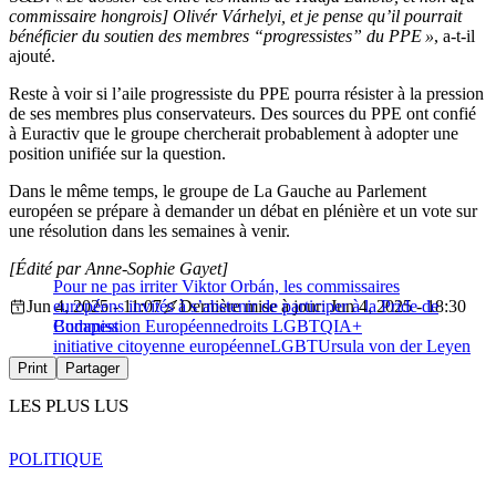
commissaire hongrois] Olivér Várhelyi, et je pense qu’il pourrait
bénéficier du soutien des membres “progressistes” du PPE »
, a-t-il
ajouté.
Reste à voir si l’aile progressiste du PPE pourra résister à la pression
de ses membres plus conservateurs. Des sources du PPE ont confié
à Euractiv que le groupe chercherait probablement à adopter une
position unifiée sur la question.
Dans le même temps, le groupe de La Gauche au Parlement
européen se prépare à demander un débat en plénière et un vote sur
une résolution dans les semaines à venir.
[Édité par Anne-Sophie Gayet]
Pour ne pas irriter Viktor Orbán, les commissaires
Jun 4, 2025 - 11:07
européens invités à s’abstenir de participer à la Pride de
Dernière mise à jour: Jun 4, 2025 - 18:30
Budapest
Commission Européenne
droits LGBTQIA+
initiative citoyenne européenne
LGBT
Ursula von der Leyen
Print
Partager
LES PLUS LUS
POLITIQUE