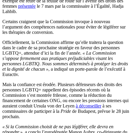
exemple été retiré de la feuille de route sur l’avenir des droits des
femmes
présentée
le 7 mars par la commissaire à l’Égalité, Hadja
Lahbib.
Certains craignent que la Commission invoque à nouveau
l’argument des compétences nationales pour éviter de légiférer sur
les thérapies de conversion.
Officiellement, la Commission affirme qu’elle traitera la question
dans le cadre de sa prochaine stratégie en faveur des personnes
LGBTQ+, attendue d’ici la fin de l’année.
« La Commission
s’oppose fermement aux pratiques préjudiciables visant les
personnes LGBTIQ. Nous sommes déterminés à protéger les droits
et la dignité de chacun »
, a indiqué un porte-parole de l’exécutif à
Euractiv.
Mais la confiance est érodée. Plusieurs défenseurs des droits des
personnes LGBTQ+ rappellent des épisodes récents où la
Commission s’est montrée frileuse, comme la réduction du
financement de certaines ONG, ou encore les pressions internes qui
auraient conduit Ursula von der Leyen
à déconseiller
à ses
commissaires de participer à la
Pride
de Budapest, prévue le 28 juin
prochain.
« Si la Commission choisit de ne pas légiférer, elle devra en
répondre »
, a conclu l’eurodéputée Manon Aubry, co-dirigeante du