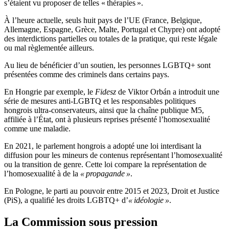
s’étaient vu proposer de telles « thérapies ».
À l’heure actuelle, seuls huit pays de l’UE (France, Belgique,
Allemagne, Espagne, Grèce, Malte, Portugal et Chypre) ont adopté
des interdictions partielles ou totales de la pratique, qui reste légale
ou mal règlementée ailleurs.
Au lieu de bénéficier d’un soutien, les personnes LGBTQ+ sont
présentées comme des criminels dans certains pays.
En Hongrie par exemple, le
Fidesz
de Viktor Orbán a introduit une
série de mesures anti-LGBTQ et les responsables politiques
hongrois ultra-conservateurs, ainsi que la chaîne publique M5,
affiliée à l’État, ont à plusieurs reprises présenté l’homosexualité
comme une maladie.
En 2021, le parlement hongrois a adopté une loi interdisant la
diffusion pour les mineurs de contenus représentant l’homosexualité
ou la transition de genre. Cette loi compare la représentation de
l’homosexualité à de la
« propagande »
.
En Pologne, le parti au pouvoir entre 2015 et 2023, Droit et Justice
(PiS), a qualifié les droits LGBTQ+ d’
« idéologie »
.
La Commission sous pression