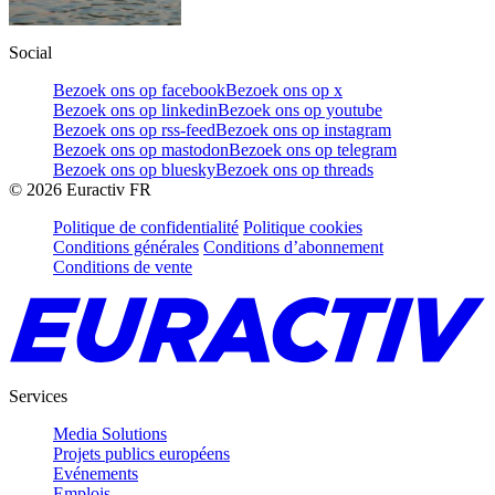
Social
Bezoek ons op facebook
Bezoek ons op x
Bezoek ons op linkedin
Bezoek ons op youtube
Bezoek ons op rss-feed
Bezoek ons op instagram
Bezoek ons op mastodon
Bezoek ons op telegram
Bezoek ons op bluesky
Bezoek ons op threads
©
2026
Euractiv FR
Politique de confidentialité
Politique cookies
Conditions générales
Conditions d’abonnement
Conditions de vente
Services
Media Solutions
Projets publics européens
Evénements
Emplois