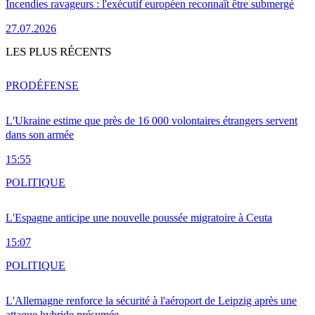
Incendies ravageurs : l'exécutif européen reconnaît être submergé
27.07.2026
LES PLUS RÉCENTS
PRO
DÉFENSE
L'Ukraine estime que près de 16 000 volontaires étrangers servent
dans son armée
15:55
POLITIQUE
L'Espagne anticipe une nouvelle poussée migratoire à Ceuta
15:07
POLITIQUE
L'Allemagne renforce la sécurité à l'aéroport de Leipzig après une
attaque hybride présumée