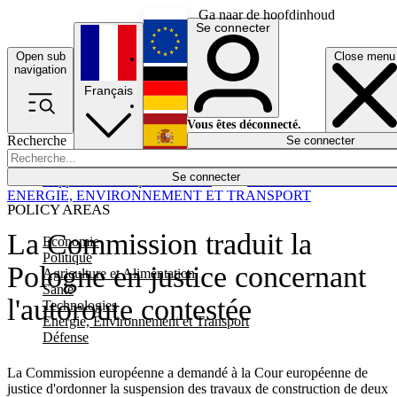
Ga naar de hoofdinhoud
Se connecter
Open sub
Close menu
English
navigation
Français
Deutsch
Vous êtes déconnecté.
Recherche
Se connecter
Español
Lumières éteintes
Se connecter
Rapporteur
Politique
Économie
Newsletters
Evénements
Em
ENERGIE, ENVIRONNEMENT ET TRANSPORT
POLICY AREAS
La Commission traduit la
Economie
Politique
Pologne en justice concernant
Agriculture et Alimentation
Santé
l'autoroute contestée
Technologies
Energie, Environnement et Transport
Défense
La Commission européenne a demandé à la Cour européenne de
justice d'ordonner la suspension des travaux de construction de deux