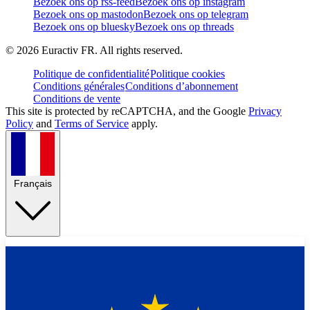
Bezoek ons op rss-feed
Bezoek ons op instagram
Bezoek ons op mastodon
Bezoek ons op telegram
Bezoek ons op bluesky
Bezoek ons op threads
©
2026
Euractiv FR. All rights reserved.
Politique de confidentialité
Politique cookies
Conditions générales
Conditions d’abonnement
Conditions de vente
This site is protected by reCAPTCHA, and the Google
Privacy
Policy
and
Terms of Service
apply.
Français