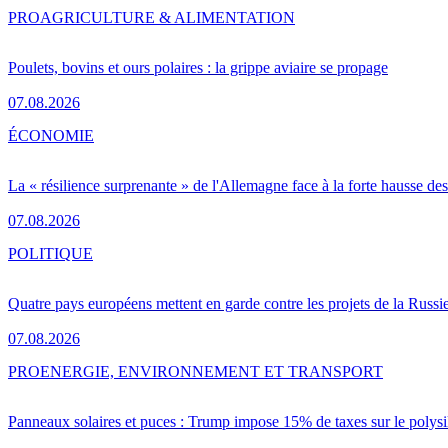
PRO
AGRICULTURE & ALIMENTATION
Poulets, bovins et ours polaires : la grippe aviaire se propage
07.08.2026
ÉCONOMIE
La « résilience surprenante » de l'Allemagne face à la forte hausse de
07.08.2026
POLITIQUE
Quatre pays européens mettent en garde contre les projets de la Russi
07.08.2026
PRO
ENERGIE, ENVIRONNEMENT ET TRANSPORT
Panneaux solaires et puces : Trump impose 15% de taxes sur le polysi