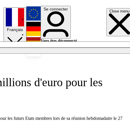
Se connecter
Close menu
English
Français
Deutsch
Vous êtes déconnecté.
Se connecter
Español
Lumières éteintes
llions d'euro pour les
ur les futurs Etats membres lors de sa réunion hebdomadaire le 27