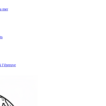
la mer
ts
à l’épreuve