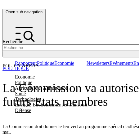
Open sub navigation
Recherche
Rapporteur
Politique
Économie
Newsletters
Evénements
Em
POLICY AREAS
POLITIQUE
Economie
Politique
La Commission va autoriser
Agriculture et Alimentation
Santé
futurs Etats membres
Technologies
Energie, Environnement et Transport
Défense
La Commission doit donner le feu vert au programme spécial d'adhési
mai.