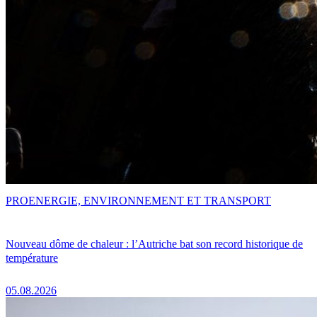
PRO
ENERGIE, ENVIRONNEMENT ET TRANSPORT
Nouveau dôme de chaleur : l’Autriche bat son record historique de
température
05.08.2026