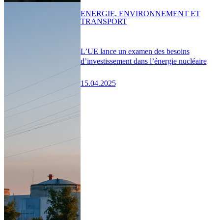
ENERGIE, ENVIRONNEMENT ET
TRANSPORT
L’UE lance un examen des besoins
d’investissement dans l’énergie nucléaire
15.04.2025