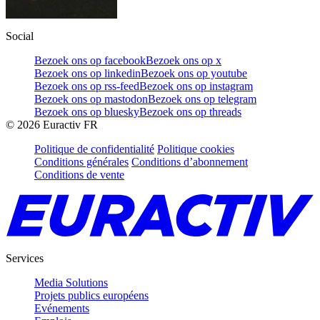
Social
Bezoek ons op facebook
Bezoek ons op x
Bezoek ons op linkedin
Bezoek ons op youtube
Bezoek ons op rss-feed
Bezoek ons op instagram
Bezoek ons op mastodon
Bezoek ons op telegram
Bezoek ons op bluesky
Bezoek ons op threads
©
2026
Euractiv FR
Politique de confidentialité
Politique cookies
Conditions générales
Conditions d’abonnement
Conditions de vente
Services
Media Solutions
Projets publics européens
Evénements