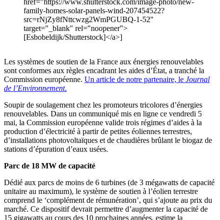
href="https://www.shutterstock.com/image-photo/new-
family-homes-solar-panels-wind-207454522?
src=rNjZy8fNttcwzg2WmPGUBQ-1-52"
target="_blank" rel="noopener">
[Esbobeldijk/Shutterstock]</a>]
Les systèmes de soutien de la France aux énergies renouvelables
sont conformes aux règles encadrant les aides d’État, a tranché la
Commission européenne.
Un article de notre partenaire, le
Journal
de l’Environnement
.
Soupir de soulagement chez les promoteurs tricolores d’énergies
renouvelables. Dans un communiqué mis en ligne ce vendredi 5
mai, la Commission européenne valide trois régimes d’aides à la
production d’électricité à partir de petites éoliennes terrestres,
d’installations photovoltaïques et de chaudières brûlant le biogaz de
stations d’épuration d’eaux usées.
Parc de 18 MW de capacité
Dédié aux parcs de moins de 6 turbines (de 3 mégawatts de capacité
unitaire au maximum), le système de soutien à l’éolien terrestre
comprend le ‘complément de rémunération’, qui s’ajoute au prix du
marché. Ce dispositif devrait permettre d’augmenter la capacité de
15 gigawatts au cours des 10 prochaines années, estime la