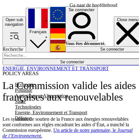
Ga naar de hoofdinhoud
Se connecter
Open sub
Close menu
English
navigation
Français
Deutsch
Vous êtes déconnecté.
Recherche
Se connecter
Español
Lumières éteintes
Se connecter
Rapporteur
Politique
Économie
Newsletters
Evénements
Em
ENERGIE, ENVIRONNEMENT ET TRANSPORT
POLICY AREAS
La Commission valide les aides
Economie
Politique
françaises aux renouvelables
Agriculture et Alimentation
Santé
Technologies
Energie, Environnement et Transport
Défense
Les systèmes de soutien de la France aux énergies renouvelables
sont conformes aux règles encadrant les aides d’État, a tranché la
Commission européenne.
Un article de notre partenaire, le
Journal
de l’Environnement
.