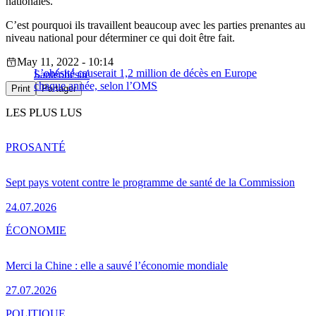
nationales.
C’est pourquoi ils travaillent beaucoup avec les parties prenantes au
niveau national pour déterminer ce qui doit être fait.
May 11, 2022 - 10:14
L’obésité causerait 1,2 million de décès en Europe
Santé
obésité
chaque année, selon l’OMS
Print
Partager
LES PLUS LUS
PRO
SANTÉ
Sept pays votent contre le programme de santé de la Commission
24.07.2026
ÉCONOMIE
Merci la Chine : elle a sauvé l’économie mondiale
27.07.2026
POLITIQUE