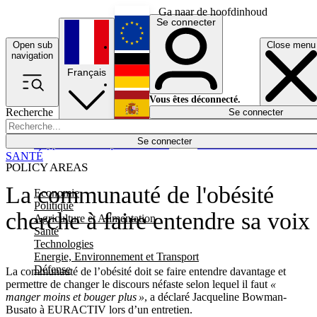
Ga naar de hoofdinhoud
Se connecter
Open sub
Close menu
English
navigation
Français
Deutsch
Vous êtes déconnecté.
Recherche
Se connecter
Español
Lumières éteintes
Se connecter
Rapporteur
Politique
Économie
Newsletters
Evénements
Em
SANTÉ
POLICY AREAS
La communauté de l'obésité
Economie
Politique
cherche à faire entendre sa voix
Agriculture et Alimentation
Santé
Technologies
Energie, Environnement et Transport
Défense
La communauté de l’obésité doit se faire entendre davantage et
permettre de changer le discours néfaste selon lequel il faut
«
manger moins et bouger plus »
, a déclaré Jacqueline Bowman-
Busato à EURACTIV lors d’un entretien.