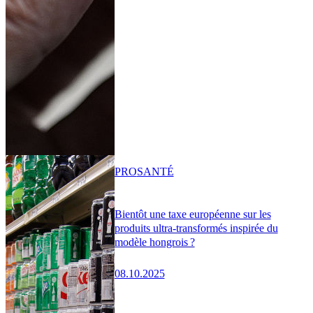
PRO
SANTÉ
Bientôt une taxe européenne sur les
produits ultra-transformés inspirée du
modèle hongrois ?
08.10.2025