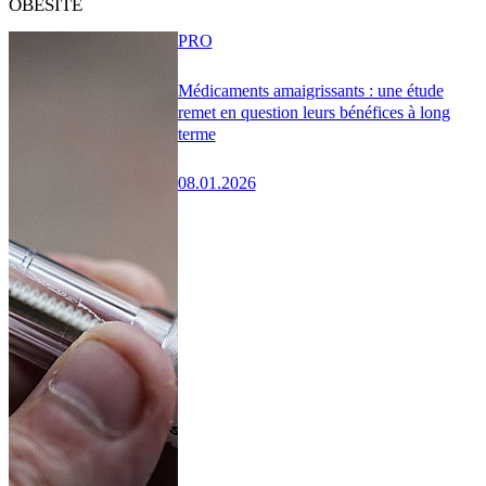
OBÉSITÉ
PRO
Médicaments amaigrissants : une étude
remet en question leurs bénéfices à long
terme
08.01.2026