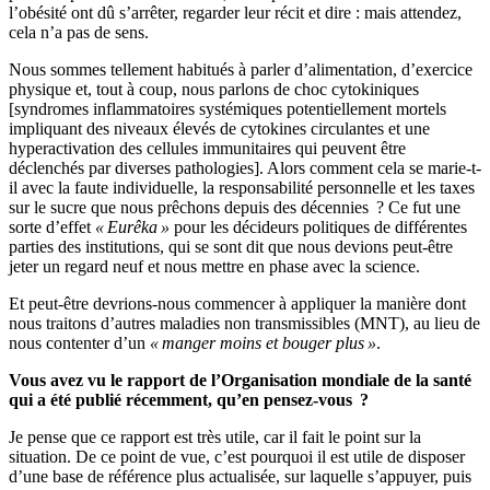
l’obésité ont dû s’arrêter, regarder leur récit et dire : mais attendez,
cela n’a pas de sens.
Nous sommes tellement habitués à parler d’alimentation, d’exercice
physique et, tout à coup, nous parlons de choc cytokiniques
[syndromes inflammatoires systémiques potentiellement mortels
impliquant des niveaux élevés de cytokines circulantes et une
hyperactivation des cellules immunitaires qui peuvent être
déclenchés par diverses pathologies]. Alors comment cela se marie-t-
il avec la faute individuelle, la responsabilité personnelle et les taxes
sur le sucre que nous prêchons depuis des décennies ? Ce fut une
sorte d’effet
« Eurêka »
pour les décideurs politiques de différentes
parties des institutions, qui se sont dit que nous devions peut-être
jeter un regard neuf et nous mettre en phase avec la science.
Et peut-être devrions-nous commencer à appliquer la manière dont
nous traitons d’autres maladies non transmissibles (MNT), au lieu de
nous contenter d’un
« manger moins et bouger plus »
.
Vous avez vu le rapport de l’Organisation mondiale de la santé
qui a été publié récemment, qu’en pensez-vous ?
Je pense que ce rapport est très utile, car il fait le point sur la
situation. De ce point de vue, c’est pourquoi il est utile de disposer
d’une base de référence plus actualisée, sur laquelle s’appuyer, puis