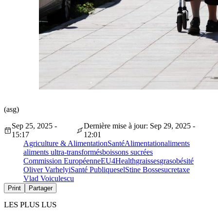
(asg)
Sep 25, 2025 -
Dernière mise à jour: Sep 29, 2025 -
15:17
12:01
Agriculture & Alimentation
Santé
Alimentation
aliments
aliments ultra-transformés
boissons sucrées
Commission Européenne
EU4Health
graisses
gras
obésité
Oliver Varhelyi
Santé Publique
sel
Stine Bosse
sucre
taxe
Vlad Voiculescu
Print
Partager
LES PLUS LUS