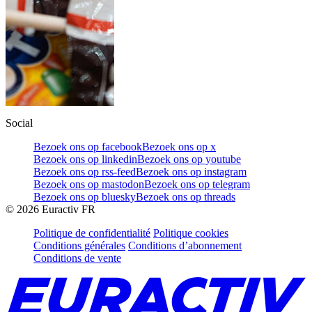
Social
Bezoek ons op facebook
Bezoek ons op x
Bezoek ons op linkedin
Bezoek ons op youtube
Bezoek ons op rss-feed
Bezoek ons op instagram
Bezoek ons op mastodon
Bezoek ons op telegram
Bezoek ons op bluesky
Bezoek ons op threads
©
2026
Euractiv FR
Politique de confidentialité
Politique cookies
Conditions générales
Conditions d’abonnement
Conditions de vente