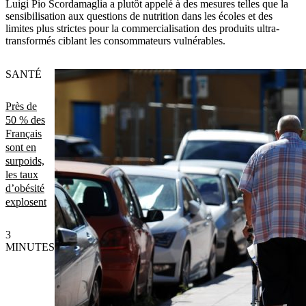
Luigi Pio Scordamaglia a plutôt appelé à des mesures telles que la
sensibilisation aux questions de nutrition dans les écoles et des
limites plus strictes pour la commercialisation des produits ultra-
transformés ciblant les consommateurs vulnérables.
SANTÉ
Près de
50 % des
Français
sont en
surpoids,
les taux
d’obésité
explosent
3
MINUTES