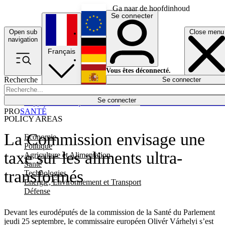
Ga naar de hoofdinhoud
Se connecter
Open sub
Close menu
English
navigation
Français
Deutsch
Vous êtes déconnecté.
Recherche
Se connecter
Español
Lumières éteintes
Se connecter
Rapporteur
Politique
Économie
Newsletters
Evénements
Em
PRO
SANTÉ
POLICY AREAS
La Commission envisage une
Economie
Politique
taxe sur les aliments ultra-
Agriculture et Alimentation
Santé
transformés
Technologies
Energie, Environnement et Transport
Défense
Devant les eurodéputés de la commission de la Santé du Parlement
jeudi 25 septembre, le commissaire européen Olivér Várhelyi s’est