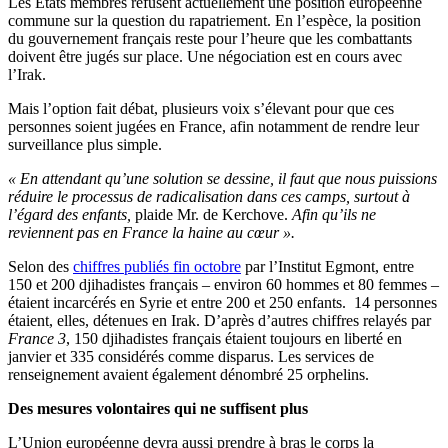
Les États membres refusent actuellement une position européenne
commune sur la question du rapatriement. En l’espèce, la position
du gouvernement français reste pour l’heure que les combattants
doivent être jugés sur place. Une négociation est en cours avec
l’Irak.
Mais l’option fait débat, plusieurs voix s’élevant pour que ces
personnes soient jugées en France, afin notamment de rendre leur
surveillance plus simple.
« En attendant qu’une solution se dessine, il faut que nous puissions
réduire le processus de radicalisation dans ces camps, surtout à
l’égard des enfants,
plaide Mr. de Kerchove.
Afin qu’ils ne
reviennent pas en France la haine au cœur ».
Selon des
chiffres publiés fin octobre
par l’Institut Egmont, entre
150 et 200 djihadistes français – environ 60 hommes et 80 femmes –
étaient incarcérés en Syrie et entre 200 et 250 enfants. 14 personnes
étaient, elles, détenues en Irak. D’après d’autres chiffres relayés par
France 3
, 150 djihadistes français étaient toujours en liberté en
janvier et 335 considérés comme disparus. Les services de
renseignement avaient également dénombré 25 orphelins.
Des mesures volontaires qui ne suffisent plus
L’Union européenne devra aussi prendre à bras le corps la