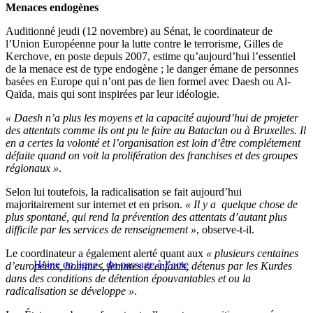
Menaces endogènes
Auditionné jeudi (12 novembre) au Sénat, le coordinateur de
l’Union Européenne pour la lutte contre le terrorisme, Gilles de
Kerchove, en poste depuis 2007, estime qu’aujourd’hui l’essentiel
de la menace est de type endogène ; le danger émane de personnes
basées en Europe qui n’ont pas de lien formel avec Daesh ou Al-
Qaïda, mais qui sont inspirées par leur idéologie.
« Daesh n’a plus les moyens et la capacité aujourd’hui de projeter
des attentats comme ils ont pu le faire au Bataclan ou à Bruxelles. Il
en a certes la volonté et l’organisation est loin d’être complétement
défaite quand on voit la prolifération des franchises et des groupes
régionaux »
.
Selon lui toutefois, la radicalisation se fait aujourd’hui
majoritairement sur internet et en prison.
« Il y a quelque chose de
plus spontané, qui rend la prévention des attentats d’autant plus
difficile par les services de renseignement »
, observe-t-il.
Le coordinateur a également alerté quant aux
« plusieurs centaines
Haine en ligne : du passage à l’acte
d’européens, hommes, femmes et enfants, détenus par les Kurdes
dans des conditions de détention épouvantables et ou la
radicalisation se développe »
.