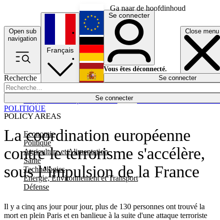
Ga naar de hoofdinhoud
Se connecter
Open sub
Close menu
English
navigation
Français
Deutsch
Vous êtes déconnecté.
Recherche
Se connecter
Español
Lumières éteintes
Se connecter
Rapporteur
Politique
Économie
Newsletters
Evénements
Em
POLITIQUE
POLICY AREAS
La coordination européenne
Economie
Politique
contre le terrorisme s'accélère,
Agriculture et Alimentation
Santé
sous l’impulsion de la France
Technologies
Energie, Environnement et Transport
Défense
Il y a cinq ans jour pour jour, plus de 130 personnes ont trouvé la
mort en plein Paris et en banlieue à la suite d'une attaque terroriste