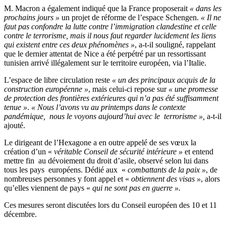
M. Macron a également indiqué que la France proposerait
« dans les
prochains jours »
un projet de réforme de l’espace Schengen.
« Il ne
faut pas confondre la lutte contre l’immigration clandestine et celle
contre le terrorisme, mais il nous faut regarder lucidement les liens
qui existent entre ces deux phénomènes »
, a-t-il souligné, rappelant
que le dernier attentat de Nice a été perpétré par un ressortissant
tunisien arrivé illégalement sur le territoire européen, via l’Italie.
L’espace de libre circulation reste
« un des principaux acquis de la
construction européenne »
, mais celui-ci repose sur
« une promesse
de protection des frontières extérieures qui n’a pas été suffisamment
tenue »
.
« Nous l’avons vu au printemps dans le contexte
pandémique, nous le voyons aujourd’hui avec le terrorisme »,
a-t-il
ajouté.
Le dirigeant de l’Hexagone a en outre appelé de ses vœux la
création d’un «
véritable Conseil de sécurité intérieure »
et entend
mettre fin au dévoiement du droit d’asile, observé selon lui dans
tous les pays européens. Dédié aux «
combattants de la paix »
, de
nombreuses personnes y font appel et «
obtiennent des visas »
, alors
qu’elles viennent de pays «
qui ne sont pas en guerre ».
Ces mesures seront discutées lors du Conseil européen des 10 et 11
décembre.