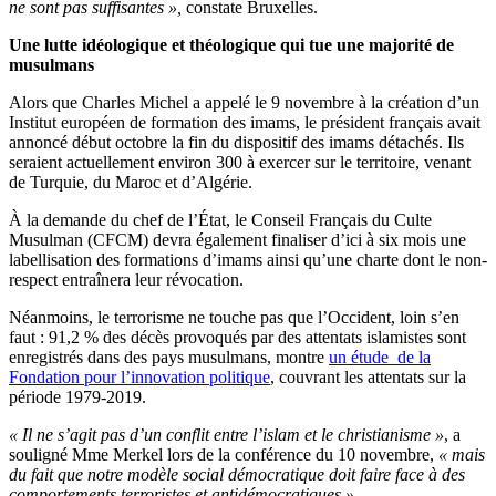
ne sont pas suffisantes »,
constate Bruxelles.
Une lutte idéologique et théologique qui tue une majorité de
musulmans
Alors que Charles Michel a appelé le 9 novembre à la création d’un
Institut européen de formation des imams, le président français avait
annoncé début octobre la fin du dispositif des imams détachés. Ils
seraient actuellement environ 300 à exercer sur le territoire, venant
de Turquie, du Maroc et d’Algérie.
À la demande du chef de l’État, le Conseil Français du Culte
Musulman (CFCM) devra également finaliser d’ici à six mois une
labellisation des formations d’imams ainsi qu’une charte dont le non-
respect entraînera leur révocation.
Néanmoins, le terrorisme ne touche pas que l’Occident, loin s’en
faut : 91,2 % des décès provoqués par des attentats islamistes sont
enregistrés dans des pays musulmans, montre
un étude de la
Fondation pour l’innovation politique
, couvrant les attentats sur la
période 1979-2019.
« Il ne s’agit pas d’un conflit entre l’islam et le christianisme »
, a
souligné Mme Merkel lors de la conférence du 10 novembre,
« mais
du fait que notre modèle social démocratique doit faire face à des
comportements terroristes et antidémocratiques »
.