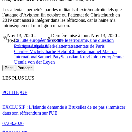
Les attentats perpétrés par des militants d’extrême-droite tels que
l’attaque d’Avignon fin octobre ou l’attentat de Christchurch en
2019 sont aussi à intégrer dans les réflexions, car la haine n’a
intrinsèquement ni religion ni raison.
Nov 13, 2020 -
Dernière mise à jour: Nov 13, 2020 -
La lutte européenne contre le terrorisme, une question
10:47
16:20
de communication
Politique
Angela Merkel
attentats
attentats de Paris
Charles Michel
Charlie Hebdo
Chine
Emmanuel Macron
International
Samuel Paty
Sebastian Kurz
Union européenne
Ursula von der Leyen
Print
Partager
LES PLUS LUS
POLITIQUE
EXCLUSIF : L'Islande demande à Bruxelles de ne pas s'immiscer
dans son référendum sur l'UE
07.08.2026