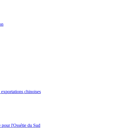
on
s exportations chinoises
e pour l'Ossétie du Sud