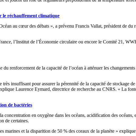
r le réchauffement climatique
céan au cœur des débats », a prévenu Francis Vallat, président de du 
 France, l’Institut de l’Économie circulaire ou encore le Comité 21, WW
lle du renforcement de la capacité de l’océan à atténuer les changement
 très insuffisant pour assurer la pérennité de la capacité de stockage d
xplique Laurence Eymard, directrice de recherche au CNRS. « La fonte d
ion de bactéries
e la concentration en oxygène dans les océans, acidification des océans
on de certaines.
s marines et la disparition de 50 % des coraux de la planète » expliq