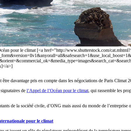
 l'Océan pour le climat [<a href="http://www.shutterstock.com/cat.mhtml?
ch_form&version=llv1&anyorall=all&safesearch=1&use_local_boo
orient=&commercial_ok=&media_type=images&search_cat=&search
k]</a>]
oit être davantage pris en compte dans les négociations de Paris Climat
 signataires de
l’Appel de l’Océan pour le climat
, qui rassemble les pro
ants de la société civile, d’ONG mais aussi du monde de l’entreprise o
ternationale pour le climat
re et jouent un rôle de régulateurs prépondérant de la température terrest