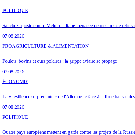
POLITIQUE
Sánchez riposte contre Meloni : l'Italie menacée de mesures de rétorsi
07.08.2026
PRO
AGRICULTURE & ALIMENTATION
Poulets, bovins et ours polaires : la grippe aviaire se propage
07.08.2026
ÉCONOMIE
La « résilience surprenante » de l'Allemagne face à la forte hausse de
07.08.2026
POLITIQUE
Quatre pays européens mettent en garde contre les projets de la Russi