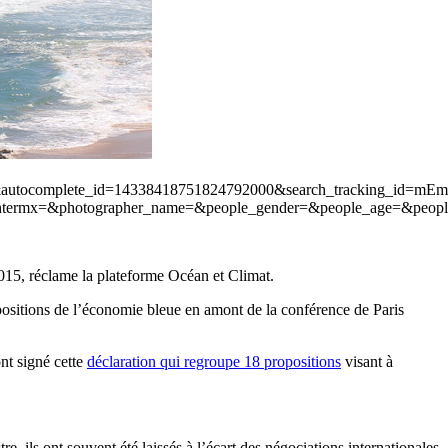
st=1&autocomplete_id=14338418751824792000&search_tracking_id
termx=&photographer_name=&people_gender=&people_age=&peopl
 2015, réclame la plateforme Océan et Climat.
positions de l’économie bleue en amont de la conférence de Paris
nt signé cette
déclaration qui regroupe 18 propositions
visant à
re, ils ont souvent été laissés à l’écart des négociations internationales