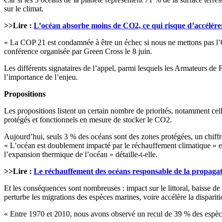
sur le climat.
>>Lire :
L’océan absorbe moins de CO2, ce qui risque d’accélére
« La COP 21 est condamnée à être un échec si nous ne mettons pas l’O
conférence organisée par Green Cross le 8 juin.
Les différents signataires de l’appel, parmi lesquels les Armateurs de
l’importance de l’enjeu.
Propositions
Les propositions listent un certain nombre de priorités, notamment ce
protégés et fonctionnels en mesure de stocker le CO2.
Aujourd’hui, seuls 3 % des océans sont des zones protégées, un chiffre
« L’océan est doublement impacté par le réchauffement climatique » e
l’expansion thermique de l’océan » détaille-t-elle.
>>Lire :
Le réchauffement des océans responsable de la propagat
Et les conséquences sont nombreuses : impact sur le littoral, baisse d
perturbe les migrations des espèces marines, voire accélère la dispariti
« Entre 1970 et 2010, nous avons observé un recul de 39 % des espèce