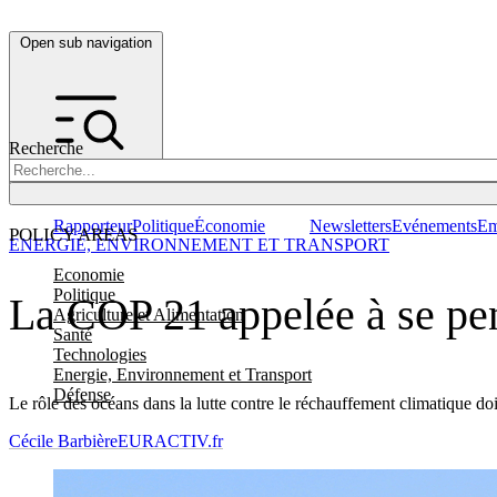
Open sub navigation
Recherche
Rapporteur
Politique
Économie
Newsletters
Evénements
Em
POLICY AREAS
ENERGIE, ENVIRONNEMENT ET TRANSPORT
Economie
Politique
La COP 21 appelée à se pen
Agriculture et Alimentation
Santé
Technologies
Energie, Environnement et Transport
Défense
Le rôle des océans dans la lutte contre le réchauffement climatique d
Cécile Barbière
EURACTIV.fr