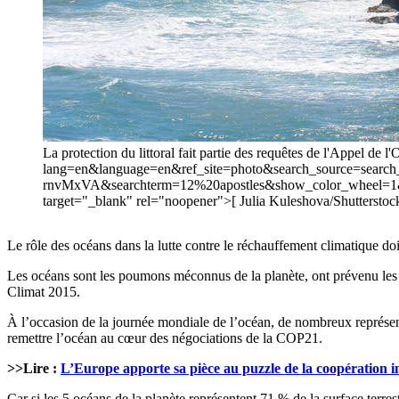
La protection du littoral fait partie des requêtes de l'Appel de
lang=en&language=en&ref_site=photo&search_source=sear
rnvMxVA&searchterm=12%20apostles&show_color_wheel=1&
target="_blank" rel="noopener">[ Julia Kuleshova/Shutterstoc
Le rôle des océans dans la lutte contre le réchauffement climatique d
Les océans sont les poumons méconnus de la planète, ont prévenu les
Climat 2015.
À l’occasion de la journée mondiale de l’océan, de nombreux représent
remettre l’océan au cœur des négociations de la COP21.
>>Lire :
L’Europe apporte sa pièce au puzzle de la coopération in
Car si les 5 océans de la planète représentent 71 % de la surface terrest