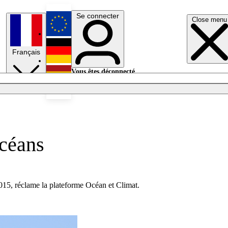
Se connecter
Close menu
English
Français
Deutsch
Vous êtes déconnecté.
Se connecter
Español
Lumières éteintes
océans
 2015, réclame la plateforme Océan et Climat.