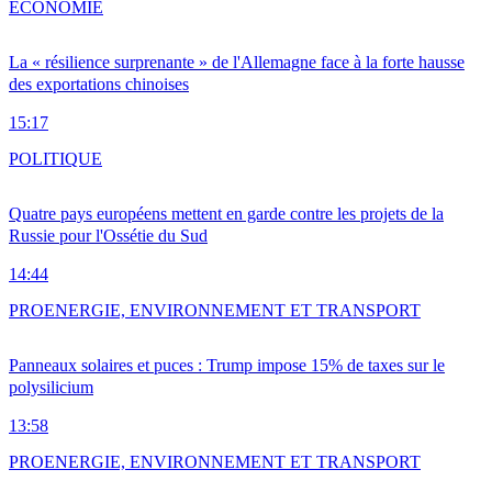
ÉCONOMIE
La « résilience surprenante » de l'Allemagne face à la forte hausse
des exportations chinoises
15:17
POLITIQUE
Quatre pays européens mettent en garde contre les projets de la
Russie pour l'Ossétie du Sud
14:44
PRO
ENERGIE, ENVIRONNEMENT ET TRANSPORT
Panneaux solaires et puces : Trump impose 15% de taxes sur le
polysilicium
13:58
PRO
ENERGIE, ENVIRONNEMENT ET TRANSPORT