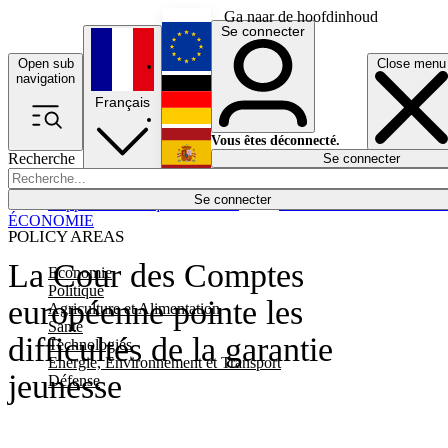
Ga naar de hoofdinhoud
Se connecter
Open sub
Close menu
English
navigation
Français
Deutsch
Vous êtes déconnecté.
Recherche
Se connecter
Español
Lumières éteintes
Se connecter
Rapporteur
Politique
Économie
Newsletters
Evénements
Em
ÉCONOMIE
POLICY AREAS
La Cour des Comptes
Economie
Politique
européenne pointe les
Agriculture et Alimentation
Santé
difficultés de la garantie
Technologies
Energie, Environnement et Transport
jeunesse
Défense