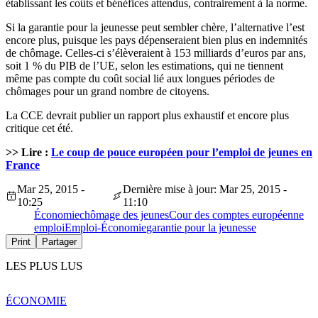
établissant les coûts et bénéfices attendus, contrairement à la norme.
Si la garantie pour la jeunesse peut sembler chère, l’alternative l’est
encore plus, puisque les pays dépenseraient bien plus en indemnités
de chômage. Celles-ci s’élèveraient à 153 milliards d’euros par ans,
soit 1 % du PIB de l’UE, selon les estimations, qui ne tiennent
même pas compte du coût social lié aux longues périodes de
chômages pour un grand nombre de citoyens.
La CCE devrait publier un rapport plus exhaustif et encore plus
critique cet été.
>> Lire :
Le coup de pouce européen pour l’emploi de jeunes en
France
Mar 25, 2015 -
Dernière mise à jour: Mar 25, 2015 -
10:25
11:10
Économie
chômage des jeunes
Cour des comptes européenne
emploi
Emploi-Économie
garantie pour la jeunesse
Print
Partager
LES PLUS LUS
ÉCONOMIE