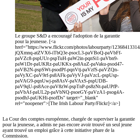
Le groupe S&D a encouragé l'adoption de la garantie
pour la jeunesse. [<a
href="https://www.flickr.com/photos/labourparty/12368413314/i
jQXmnq-atZVX6-iTbQ3e-psocL3-paVBoQ-paVbFf-
paVZc8-pspUUr-pspTuH-paW2in-pqnSi1-paVbn9-
paW1Dr-paUKRz-paUKKx-ps8AuZ-paVaku-psod47-
paVB2N-pspSWt-psodPf-pqnVtj-paVzfS-paVZQn-
paVyXC-paV9rf-ps8AFk-paVyVJ-paVzcL-pspUsp-
paVAG9-pqnUwj-ps8AsV-paVAxS-pspUDB-
paV9qU-ps8Ace-paV8zW-pspTnP-ps8zNt-paUPfP-
paVbAf-paUL2p-paVbNQ-psoeGY-paVzA1-psog4A-
psodhJ-paUKHi-psofDs" target="_blank"
rel="noopener">[The Irish Labour Party/Flickr]</a>]
La Cour des comptes européenne, chargée de superviser la garantie
pour la jeunesse, a admis ne pas encore avoir trouvé un seul jeune
ayant trouvé un emploi grâce à cette initiative phare de la
Commission.