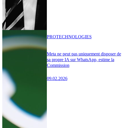
PRO
TECHNOLOGIES
Meta ne peut pas uniquement disposer de
sa propre IA sur WhatsApp, estime la
Commission
09.02.2026