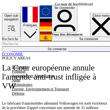
Ga naar de hoofdinhoud
Se connecter
Open sub
Close menu
English
navigation
Français
Deutsch
Vous êtes déconnecté.
Recherche
Se connecter
Español
Lumières éteintes
Se connecter
Rapporteur
Politique
Économie
Newsletters
Evénements
Em
ÉCONOMIE
POLICY AREAS
La Cour européenne annule
Economie
Politique
l'amende anti-trust infligée à
Agriculture et Alimentation
Santé
VW
Technologies
Energie, Environnement et Transport
Défense
Le fabricant d'automobiles allemand Volkswagen est sorti victorieux
de la procédure d'appel concernant une amende de 31 millions