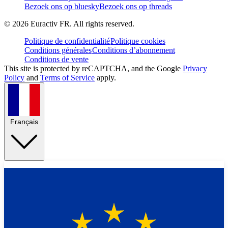
Bezoek ons op bluesky
Bezoek ons op threads
©
2026
Euractiv FR. All rights reserved.
Politique de confidentialité
Politique cookies
Conditions générales
Conditions d’abonnement
Conditions de vente
This site is protected by reCAPTCHA, and the Google
Privacy
Policy
and
Terms of Service
apply.
Français