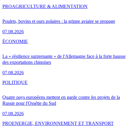
PRO
AGRICULTURE & ALIMENTATION
Poulets, bovins et ours polaires : la grippe aviaire se propage
07.08.2026
ÉCONOMIE
La « résilience surprenante » de l'Allemagne face à la forte hausse
des exportations chinoises
07.08.2026
POLITIQUE
Quatre pays européens mettent en garde contre les projets de la
Russie pour l'Ossétie du Sud
07.08.2026
PRO
ENERGIE, ENVIRONNEMENT ET TRANSPORT