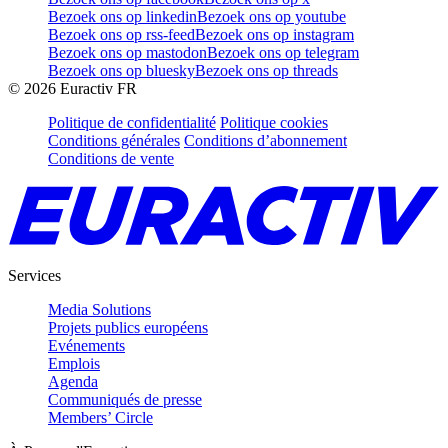
Bezoek ons op linkedin
Bezoek ons op youtube
Bezoek ons op rss-feed
Bezoek ons op instagram
Bezoek ons op mastodon
Bezoek ons op telegram
Bezoek ons op bluesky
Bezoek ons op threads
©
2026
Euractiv FR
Politique de confidentialité
Politique cookies
Conditions générales
Conditions d’abonnement
Conditions de vente
Services
Media Solutions
Projets publics européens
Evénements
Emplois
Agenda
Communiqués de presse
Members’ Circle