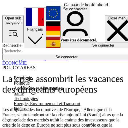
Ga naar de hoofdinhoud
Se connecter
Open sub
Close menu
English
navigation
Français
Deutsch
Vous êtes déconnecté.
Recherche
Se connecter
Español
Lumières éteintes
Se connecter
Rapporteur
Politique
Économie
Newsletters
Evénements
Em
ÉCONOMIE
POLICY AREAS
La crise assombrit les vacances
Economie
Politique
des dirigeants européens
Agriculture et Alimentation
Santé
Technologies
Energie, Environnement et Transport
Défense
Les dirigeants des locomotives de l'Europe, l'Allemagne et la
France, s'entretiendront sur la crise aujourd'hui (5 août) alors que la
dégringolade des marchés trahit la crainte des investisseurs que la
crise de la dette en Europe ne soit plus sous contrôle et que la