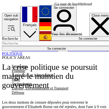
Ga naar de hoofdinhoud
Se connecter
Open sub
Close menu
English
navigation
Français
Deutsch
Vous êtes déconnecté.
Recherche
Se connecter
Español
Lumières éteintes
Se connecter
Rapporteur
Politique
Économie
Newsletters
Evénements
Em
POLITIQUE
POLICY AREAS
La crise politique se poursuit
Economie
Politique
malgré le maintien du
Agriculture et Alimentation
Santé
gouvernement
Technologies
Energie, Environnement et Transport
Défense
Les deux motions de censure déposées pour renverser le
gouvernement d’Elisabeth Borne ont été rejetées, dont l'une à 9 voix