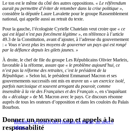
Le ton est le même du côté des autres oppositions.
« Le référendum
aurait pu permettre d’éviter de retomber dans la crise politique »
,
considère la députée Laure Lavalette pour le groupe Rassemblement
national, qui appelle aussi au retrait du texte.
Pour la gauche, l’écologiste Cyrielle Chatelain veut croire que
« ce
qui est légal n’est pas forcément légitime »
, en référence à l’article
49.3 de la Constitution, avant d’ajouter, à l’adresse du gouvernement
:
« Vous n’avez plus les moyens de gouverner un pays qui est rongé
par la défiance depuis les gilets jaunes. »
À droite, le chef de file du groupe Les Républicains Olivier Marleix,
favorable à la réforme, assure que
« le problème aujourd’hui, ce
n’est pas la réforme des retraites, c’est le président de la
République. »
Selon lui, le président Emmanuel Macron et ses
gouvernements successifs ont mis en œuvre un
« un exercice isolé,
parfois narcissique et souvent arrogant du pouvoir, comme
insensible à la vie des Françaises et des Français »
, en s’inquiétant
du
« décalage »
de M. Macron avec le pays. Ce discours résonne
auprès de tous les orateurs d’opposition et dans les couloirs du Palais
Bourbon.
Donner un nouveau cap et appels à la
Retraites : le rapport des Français au travail, un sujet «
responsabilité
tabou »