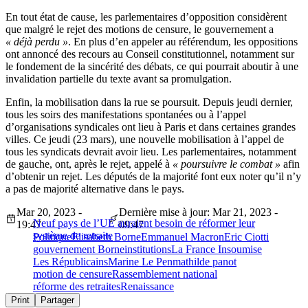
En tout état de cause, les parlementaires d’opposition considèrent
que malgré le rejet des motions de censure, le gouvernement a
« déjà perdu »
. En plus d’en appeler au référendum, les oppositions
ont annoncé des recours au Conseil constitutionnel, notamment sur
le fondement de la sincérité des débats, ce qui pourrait aboutir à une
invalidation partielle du texte avant sa promulgation.
Enfin, la mobilisation dans la rue se poursuit. Depuis jeudi dernier,
tous les soirs des manifestations spontanées ou à l’appel
d’organisations syndicales ont lieu à Paris et dans certaines grandes
villes. Ce jeudi (23 mars), une nouvelle mobilisation à l’appel de
tous les syndicats devrait avoir lieu. Les parlementaires, notamment
de gauche, ont, après le rejet, appelé à
« poursuivre le combat »
afin
d’obtenir un rejet. Les députés de la majorité font eux noter qu’il n’y
a pas de majorité alternative dans le pays.
Mar 20, 2023 -
Dernière mise à jour: Mar 21, 2023 -
Neuf pays de l’UE auraient besoin de réformer leur
19:47
09:47
système de retraite
Politique
Elisabeth Borne
Emmanuel Macron
Eric Ciotti
gouvernement Borne
institutions
La France Insoumise
Les Républicains
Marine Le Pen
mathilde panot
motion de censure
Rassemblement national
réforme des retraites
Renaissance
Print
Partager