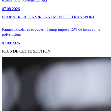
Russie pour l'Ossétie du Sud
07.08.2026
PRO
ENERGIE, ENVIRONNEMENT ET TRANSPORT
Panneaux solaires et puces : Trump impose 15% de taxes sur le
polysilicium
07.08.2026
PLUS DE CETTE SECTION