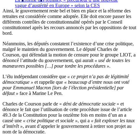
vague d’austérité en Europe » selon la CES
Ainsi, le gouvernement reste bel et bien en place et la réforme des
retraites est considérée comme adoptée. Elle doit encore passer les
différents contrôles de constitutionnalité opérés par le Conseil
constitutionnel après les recours annoncés par les oppositions de tout
bord.
Néanmoins, les députés constatent l’existence d’une crise politique,
malgré le maintien du gouvernement. Le député Charles de
Courson, qui défendait la motion de censure pour le groupe LIOT, a
dénoncé l’attitude du gouvernement, qui aurait
« usé de toutes les
manœuvres possibles […] pour tordre les procédures »
.
L’élu indépendant considère que
« ce projet n’a pas de légitimité
démocratique »
et rappelle que
« beaucoup d’entre nous ont voté
pour Emmanuel Macron [lors de l’élection présidentielle] par
défaut »
face à Marine Le Pen.
Charles de Courson parle de «
déni de démocratie sociale
» et
dénonce le fait que l’utilisation de cette procédure issue de l’article
49.3 de la Constitution pour la onzième fois en moins d’un an a
causé une
« crise politique et sociale »
, qui a
« fait exploser les taux
d’intérêt »
, avant d’appeler le gouvernement à retirer son projet au
nom de la démocratie.