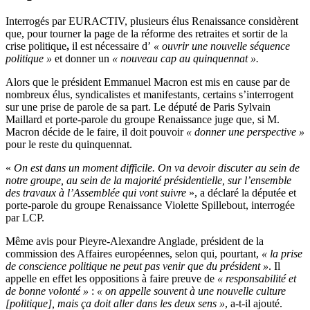
Interrogés par EURACTIV, plusieurs élus Renaissance considèrent
que, pour tourner la page de la réforme des retraites et sortir de la
crise politique
,
il est nécessaire d’
« ouvrir une nouvelle séquence
politique »
et donner un
« nouveau cap au quinquennat ».
Alors que le président Emmanuel Macron est mis en cause par de
nombreux élus, syndicalistes et manifestants, certains s’interrogent
sur une prise de parole de sa part. Le député de Paris Sylvain
Maillard et porte-parole du groupe Renaissance juge que, si M.
Macron décide de le faire, il doit pouvoir
« donner une perspective »
pour le reste du quinquennat.
«
On est dans un moment difficile. On va devoir discuter au sein de
notre groupe, au sein de la majorité présidentielle, sur l’ensemble
des travaux à l’Assemblée qui vont suivre
», a déclaré la députée et
porte-parole du groupe Renaissance Violette Spillebout, interrogée
par LCP.
Même avis pour Pieyre-Alexandre Anglade, président de la
commission des Affaires européennes, selon qui, pourtant,
« la prise
de conscience politique ne peut pas venir que du président »
. Il
appelle en effet les oppositions à faire preuve de
« responsabilité et
de bonne volonté »
:
« on appelle souvent à une nouvelle culture
[politique], mais ça doit aller dans les deux sens »
, a-t-il ajouté.