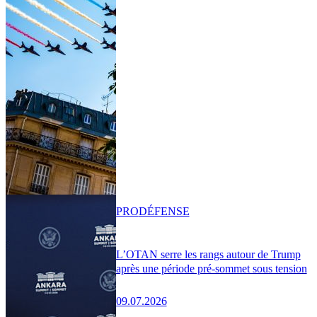
PRO
DÉFENSE
L’OTAN serre les rangs autour de Trump
après une période pré-sommet sous tension
09.07.2026