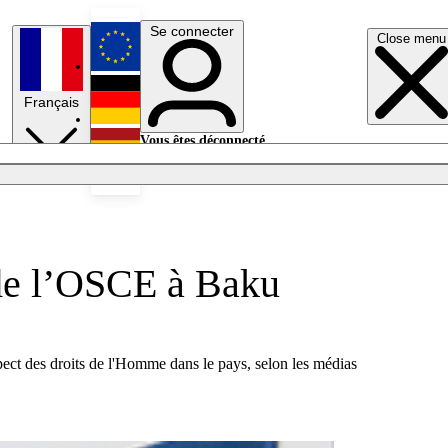
Se connecter
Close menu
English
Français
Deutsch
Vous êtes déconnecté.
Se connecter
Español
Lumières éteintes
 de l’OSCE à Baku
ct des droits de l'Homme dans le pays, selon les médias