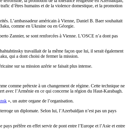
le terrorisme, la promotion de la tolérance religieuse en Azerbaïdjan,
e trafic d’êtres humains et de la violence domestique, et la promotion
torités. L’ambassadeur américain à Vienne, Daniel B. Baer souhaitait
e à Baku, comme en Ukraine ou en Géorgie.
mberto Zannier, se sont renforcées à Vienne. L’OSCE n’a dont pas
hahtahtinsky travaillait de la même façon que lui, il serait également
aku, qui a dont choisi de fermer la mission.
aine sur sa mission azérie se faisait plus intense.
l’Homme comme prétexte à un changement de régime. Cette technique ne
uvert avec l’Arménie en ce qui concerne la région du Haut-Karabagh.
insk
», un autre organe de l’organisation.
nterroge un diplomate. Selon lui, l’Azerbaïdjan n’est pas un pays
pays préfère en effet servir de pont entre l’Europe et l’Asie et entre