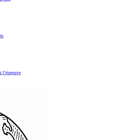
ts
à l’épreuve