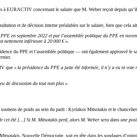
des à EURACTIV concernant le salaire que M. Weber reçoit depuis qu’il 
ation et de décision interne préalables sur le salaire, bien que cela ai
u PPE en septembre 2022 et par l’assemblée politique du PPE en nove
t nettement inférieure à 20 000 € ».
dence du PPE et l’assemblée politique — ont également approuvé le sal
rnier.
TIV que
« la présidence du PPE a juste été informée, il n’y a eu ni vote
eu de discussion du tout non plus ».
utiens de poids au sein du parti : Kyriakos Mitsotakis et le chanceli
 cet été […] Si M. Mitsotakis perd, alors M. Weber sera dans une positi
itsotakis, Nouvelle Démocratie, soit en tête dans les sondages d’opinion, 