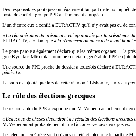
Des responsables politiques ont également fait part de leurs inquiétu
poste de chef du groupe PPE au Parlement européen.
L’un d’entre eux a confié à EURACTIV qu’il n’y avait pas eu de consult
« La rémunération du président a été approuvée par la présidence d
EURACTIV, ajoutant que
« la rémunération mensuelle avant impôt es
Le porte-parole a également déclaré que les mêmes organes — la prési
grec Kyriakos Mitsotakis, nommé secrétaire général du PPE en juin de
Une source du PPE proche du dossier a toutefois déclaré à EURAC
général ».
La source a ajouté que lors de cette réunion à Lisbonne, il n’y a «
pas 
Le
rôle
des élections grecques
Le responsable du PPE a expliqué que M. Weber a actuellement deux so
« Beaucoup de choses dépendront du résultat des élections grecques de
M. Weber aurait probablement du mal à conserver ses deux postes.
Les élections en Grèce sont prévues cet été et, bien que le parti de M. M