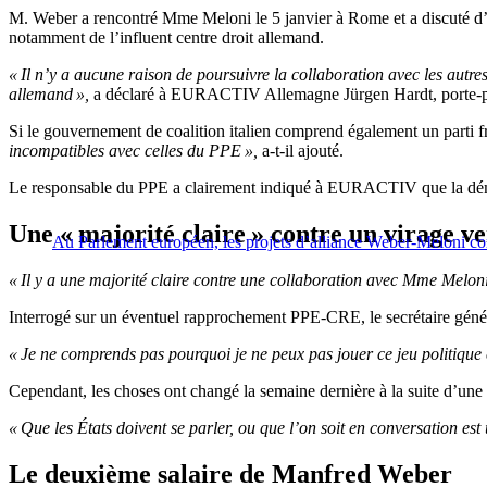
M. Weber a rencontré Mme Meloni le 5 janvier à Rome et a discuté d’un
notamment de l’influent centre droit allemand.
« Il n’y a aucune raison de poursuivre la collaboration avec les aut
allemand »,
a déclaré à EURACTIV Allemagne Jürgen Hardt, porte-pa
Si le gouvernement de coalition italien comprend également un parti frè
incompatibles avec celles du PPE »,
a-t-il ajouté.
Le responsable du PPE a clairement indiqué à EURACTIV que la dém
Une « majorité claire » contre un virage v
Au Parlement européen, les projets d’alliance Weber-Meloni con
« Il y a une majorité claire contre une collaboration avec Mme Meloni
Interrogé sur un éventuel rapprochement PPE-CRE, le secrétaire géné
« Je ne comprends pas pourquoi je ne peux pas jouer ce jeu politique 
Cependant, les choses ont changé la semaine dernière à la suite d’un
« Que les États doivent se parler, ou que l’on soit en conversation e
Le deuxième salaire de Manfred Weber