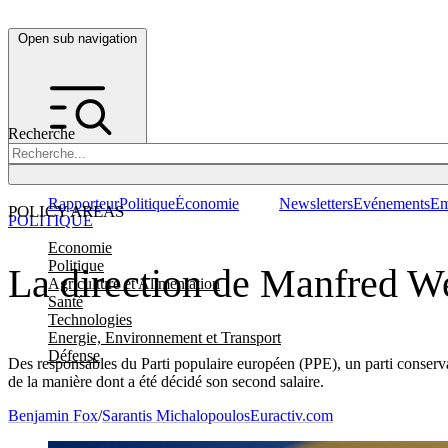
Open sub navigation
Recherche
Rapporteur
Politique
Économie
Newsletters
Evénements
Em
POLICY AREAS
POLITIQUE
Economie
Politique
La direction de Manfred We
Agriculture et Alimentation
Santé
Technologies
Energie, Environnement et Transport
Défense
Des responsables du Parti populaire européen (PPE), un parti conservat
de la manière dont a été décidé son second salaire.
Benjamin Fox
/
Sarantis Michalopoulos
Euractiv.com