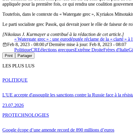
appliquée pour la première fois, ce qui rendra une coalition gouvernem
Toutefois, dans le contexte du « Watergate grec », Kyriakos Mitsotakis
Le parti socialiste grec Pasok, qui devrait jouer le rôle de faiseur d
[Nikolaus J. Kurmayer a contribué à la rédaction de cet article.]
« Watergate grec » : une eurodéputée réclame de la « clarté » à 
Feb 8, 2023 - 08:00
Dernière mise à jour: Feb 8, 2023 - 08:07
Politique
CRE
élections grecques
Extrême Droite
Frères d'Italie
Gi
Print
Partager
LES PLUS LUS
POLITIQUE
L'UE accepte d'assouplir les sanctions contre la Russie face à la résis
23.07.2026
PRO
TECHNOLOGIES
Google écope d’une amende record de 890 millions d’euros