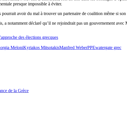
entale presque impossible à éviter.
 pourrait avoir du mal à trouver un partenaire de coalition même si son p
e rois, a notamment déclaré qu’il ne rejoindrait pas un gouvernement ave
l’approche des élections grecques
orgia Meloni
Kyriakos Mitsotakis
Manfred Weber
PPE
watergate grec
tance de la Grèce