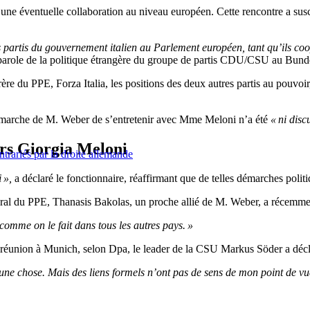
e éventuelle collaboration au niveau européen. Cette rencontre a suscit
res partis du gouvernement italien au Parlement européen, tant qu’ils 
role de la politique étrangère du groupe de partis CDU/CSU au Bund
re du PPE, Forza Italia, les positions des deux autres partis au pouvoir
arche de M. Weber de s’entretenir avec Mme Meloni n’a été
« ni disc
ers Giorgia Meloni
trariés par la droite allemande
 »,
a déclaré le fonctionnaire, réaffirmant que de telles démarches polit
ral du PPE, Thanasis Bakolas, un proche allié de M. Weber, a récemment
comme on le fait dans tous les autres pays. »
e réunion à Munich, selon Dpa, le leader de la CSU Markus Söder a déc
st une chose. Mais des liens formels n’ont pas de sens de mon point de v