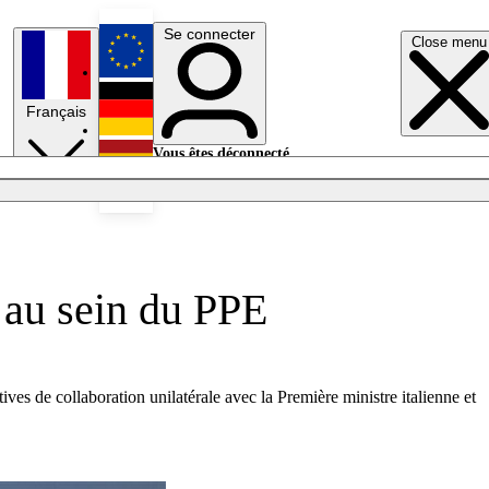
Se connecter
Close menu
English
Français
Deutsch
Vous êtes déconnecté.
Se connecter
Español
Lumières éteintes
 au sein du PPE
es de collaboration unilatérale avec la Première ministre italienne et