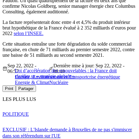
Faudon. Un quasi quadruplement de la facture en deux ans que
confirme Nicolas Goldberg, senior manager énergie chez Columbus
Consulting, également auditionné.
La facture représenterait donc entre 4 et 4,5% du produit intérieur
brut hypothétique de la France évalué à 2 352 milliards d’euros pour
2022
selon l’INSEE.
Cette situation entraîne une forte dégradation du solde commercial
française, en chute de 71 milliards au premier semestre 2022, contre
une baisse de 51 milliards au second semestre 2021.
Sep 22, 2022 -
Dernière mise à jour: Sep 22, 2022 -
Loi d’accélération des renouvelables : la France doit
06:57
08:40
clarifier sa « stratégie globale »
Energie, Environnement et Transport
crise énergétique
Energie & Climat
Nucléaire
Print
Partager
LES PLUS LUS
POLITIQUE
EXCLUSIF : L'Islande demande à Bruxelles de ne pas s'immiscer
dans son référendum sur l'UE