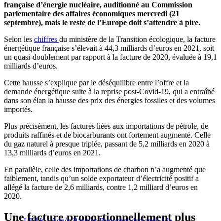
française d’énergie nucléaire, auditionné au Commission
parlementaire des affaires économiques mercredi (21
septembre), mais le reste de l’Europe doit s’attendre à pire.
Selon les
chiffres
du ministère de la Transition écologique, la facture
énergétique française s’élevait à 44,3 milliards d’euros en 2021, soit
un quasi-doublement par rapport à la facture de 2020, évaluée à 19,1
milliards d’euros.
Cette hausse s’explique par le déséquilibre entre l’offre et la
demande énergétique suite à la reprise post-Covid-19, qui a entraîné
dans son élan la hausse des prix des énergies fossiles et des volumes
importés.
Plus précisément, les factures liées aux importations de pétrole, de
produits raffinés et de biocarburants ont fortement augmenté. Celle
du gaz naturel à presque triplée, passant de 5,2 milliards en 2020 à
13,3 milliards d’euros en 2021.
En parallèle, celle des importations de charbon n’a augmenté que
faiblement, tandis qu’un solde exportateur d’électricité positif a
allégé la facture de 2,6 milliards, contre 1,2 milliard d’euros en
2020.
Une facture proportionnellement plus
LEAK : Agnès Pannier-Runacher demande à la