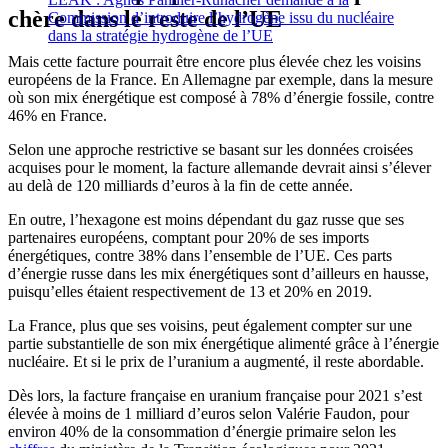
chère dans le reste de l’UE
Commission d’introduire l’hydrogène issu du nucléaire
dans la stratégie hydrogène de l’UE
Mais cette facture pourrait être encore plus élevée chez les voisins
européens de la France. En Allemagne par exemple, dans la mesure
où son mix énergétique est composé à 78% d’énergie fossile, contre
46% en France.
Selon une approche restrictive se basant sur les données croisées
acquises pour le moment, la facture allemande devrait ainsi s’élever
au delà de 120 milliards d’euros à la fin de cette année.
En outre, l’hexagone est moins dépendant du gaz russe que ses
partenaires européens, comptant pour 20% de ses imports
énergétiques, contre 38% dans l’ensemble de l’UE. Ces parts
d’énergie russe dans les mix énergétiques sont d’ailleurs en hausse,
puisqu’elles étaient respectivement de 13 et 20% en 2019.
La France, plus que ses voisins, peut également compter sur une
partie substantielle de son mix énergétique alimenté grâce à l’énergie
nucléaire. Et si le prix de l’uranium a augmenté, il reste abordable.
Dès lors, la facture française en uranium française pour 2021 s’est
élevée à moins de 1 milliard d’euros selon Valérie Faudon, pour
environ 40% de la consommation d’énergie primaire selon les