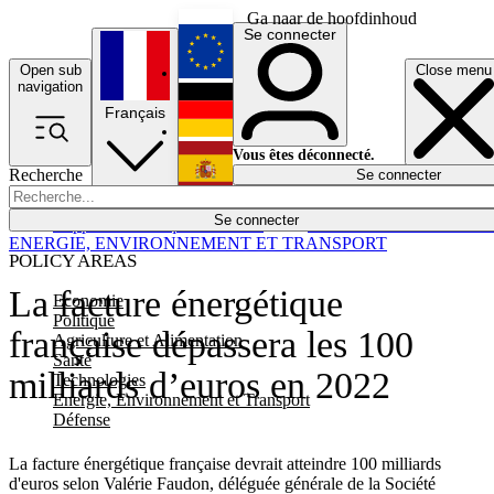
Ga naar de hoofdinhoud
Se connecter
Open sub
Close menu
English
navigation
Français
Deutsch
Vous êtes déconnecté.
Recherche
Se connecter
Español
Lumières éteintes
Se connecter
Rapporteur
Politique
Économie
Newsletters
Evénements
Em
ENERGIE, ENVIRONNEMENT ET TRANSPORT
POLICY AREAS
La facture énergétique
Economie
Politique
française dépassera les 100
Agriculture et Alimentation
Santé
milliards d’euros en 2022
Technologies
Energie, Environnement et Transport
Défense
La facture énergétique française devrait atteindre 100 milliards
d'euros selon Valérie Faudon, déléguée générale de la Société