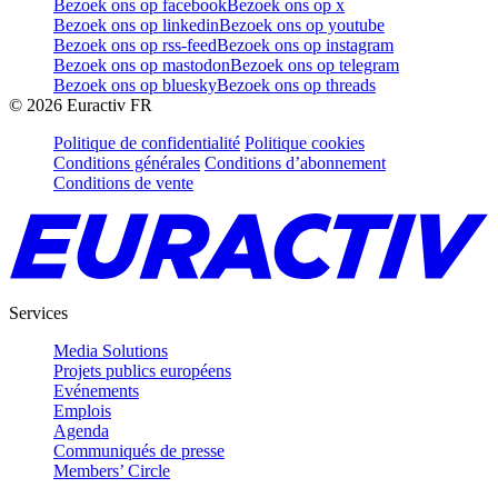
Bezoek ons op facebook
Bezoek ons op x
Bezoek ons op linkedin
Bezoek ons op youtube
Bezoek ons op rss-feed
Bezoek ons op instagram
Bezoek ons op mastodon
Bezoek ons op telegram
Bezoek ons op bluesky
Bezoek ons op threads
©
2026
Euractiv FR
Politique de confidentialité
Politique cookies
Conditions générales
Conditions d’abonnement
Conditions de vente
Services
Media Solutions
Projets publics européens
Evénements
Emplois
Agenda
Communiqués de presse
Members’ Circle