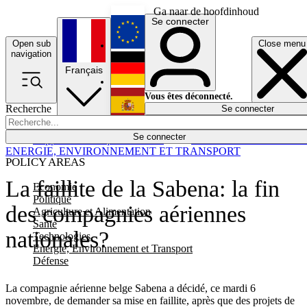
Ga naar de hoofdinhoud
Se connecter
Open sub
Close menu
English
navigation
Français
Deutsch
Vous êtes déconnecté.
Recherche
Se connecter
Español
Lumières éteintes
Se connecter
Rapporteur
Politique
Économie
Newsletters
Evénements
Em
ENERGIE, ENVIRONNEMENT ET TRANSPORT
POLICY AREAS
La faillite de la Sabena: la fin
Economie
Politique
des compagnies aériennes
Agriculture et Alimentation
Santé
nationales?
Technologies
Energie, Environnement et Transport
Défense
La compagnie aérienne belge Sabena a décidé, ce mardi 6
novembre, de demander sa mise en faillite, après que des projets de