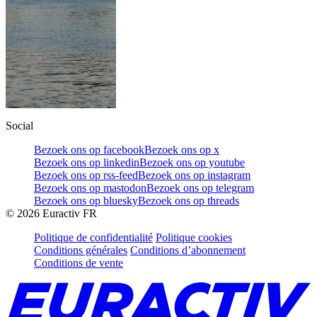
Social
Bezoek ons op facebook
Bezoek ons op x
Bezoek ons op linkedin
Bezoek ons op youtube
Bezoek ons op rss-feed
Bezoek ons op instagram
Bezoek ons op mastodon
Bezoek ons op telegram
Bezoek ons op bluesky
Bezoek ons op threads
©
2026
Euractiv FR
Politique de confidentialité
Politique cookies
Conditions générales
Conditions d’abonnement
Conditions de vente