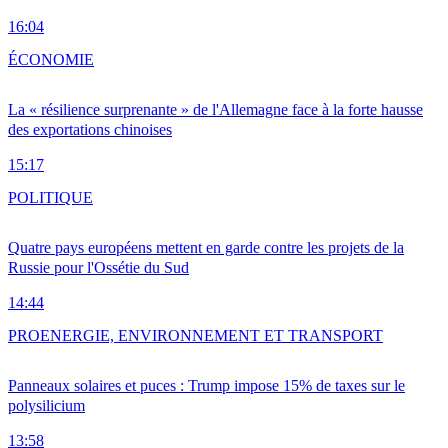
16:04
ÉCONOMIE
La « résilience surprenante » de l'Allemagne face à la forte hausse
des exportations chinoises
15:17
POLITIQUE
Quatre pays européens mettent en garde contre les projets de la
Russie pour l'Ossétie du Sud
14:44
PRO
ENERGIE, ENVIRONNEMENT ET TRANSPORT
Panneaux solaires et puces : Trump impose 15% de taxes sur le
polysilicium
13:58