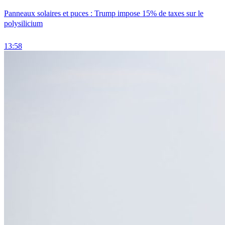
Panneaux solaires et puces : Trump impose 15% de taxes sur le
polysilicium
13:58