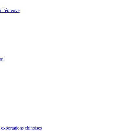
à l’épreuve
on
s exportations chinoises