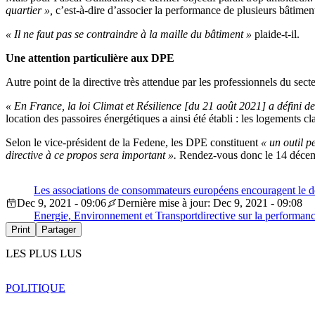
quartier »,
c’est-à-dire d’associer la performance de plusieurs bâtiments
« Il ne faut pas se contraindre à la maille du bâtiment »
plaide-t-il.
Une attention particulière aux DPE
Autre point de la directive très attendue par les professionnels du se
« En France, la loi Climat et Résil
ience [du 21 août 2021] a défini de
location des passoires énergétiques a ainsi été établi : les logements
Selon le vice-président de la Fedene, les DPE constituent
« un outil p
directive à ce propos sera important ».
Rendez-vous donc le 14 déce
Les associations de consommateurs européens encouragent le d
Dec 9, 2021 - 09:06
Dernière mise à jour: Dec 9, 2021 - 09:08
Energie, Environnement et Transport
directive sur la performan
Print
Partager
LES PLUS LUS
POLITIQUE