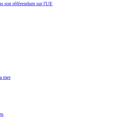
s son référendum sur l'UE
la mer
ts