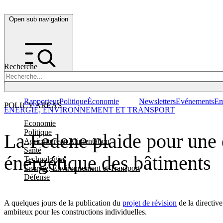
Open sub navigation
Recherche
Rapporteur
Politique
Économie
Newsletters
Evénements
Em
POLICY AREAS
ENERGIE, ENVIRONNEMENT ET TRANSPORT
Economie
Politique
La Fedene plaide pour une 
Agriculture et Alimentation
Santé
énergétique des bâtiments
Technologies
Energie, Environnement et Transport
Défense
A quelques jours de la publication du
projet de révision
de la directiv
ambiteux pour les constructions individuelles.