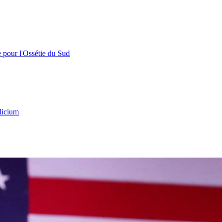
e pour l'Ossétie du Sud
licium