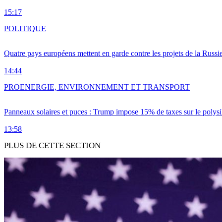
15:17
POLITIQUE
Quatre pays européens mettent en garde contre les projets de la Russi
14:44
PRO
ENERGIE, ENVIRONNEMENT ET TRANSPORT
Panneaux solaires et puces : Trump impose 15% de taxes sur le polysi
13:58
PLUS DE CETTE SECTION