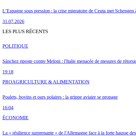
L’Espagne sous pression : la crise migratoire de Ceuta met Schengen 
31.07.2026
LES PLUS RÉCENTS
POLITIQUE
Sánchez riposte contre Meloni : l'Italie menacée de mesures de rétorsi
19:18
PRO
AGRICULTURE & ALIMENTATION
Poulets, bovins et ours polaires : la grippe aviaire se propage
16:04
ÉCONOMIE
La « résilience surprenante » de l'Allemagne face à la forte hausse de