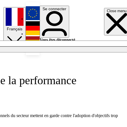
Se connecter
Close menu
English
Français
Deutsch
Vous êtes déconnecté.
Se connecter
Español
Lumières éteintes
de la performance
nels du secteur mettent en garde contre l'adoption d'objectifs trop