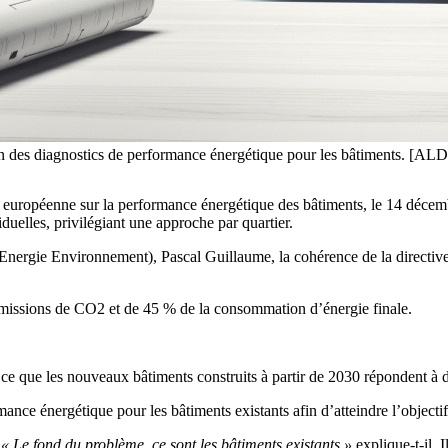
ution des diagnostics de performance énergétique pour les bâtiments. [AL
e européenne sur la performance énergétique des bâtiments, le 14 décemb
duelles, privilégiant une approche par quartier.
 Energie Environnement)
, Pascal Guillaume, la cohérence de la directi
émissions de CO2 et de 45 % de la consommation d’énergie finale.
 ce que les nouveaux bâtiments construits à partir de 2030 répondent à 
nce énergétique pour les bâtiments existants afin d’atteindre l’objecti
« Le fond du problème, ce sont les bâtiments existants »
explique-t-il. 