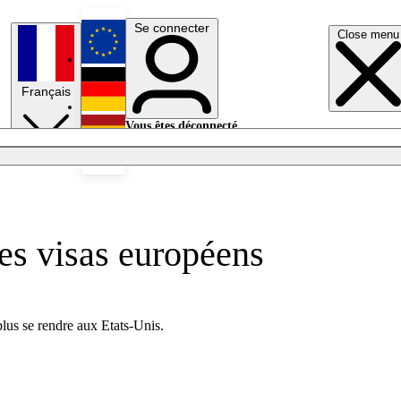
Se connecter
Close menu
English
Français
Deutsch
Vous êtes déconnecté.
Se connecter
Español
Lumières éteintes
es visas européens
lus se rendre aux Etats-Unis.