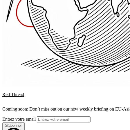
Red Thread
Coming soon: Don’t miss out on our new weekly briefing on EU-Asia 
Entrez votre email
S'abonner