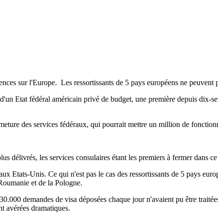
nces sur l'Europe. Les ressortissants de 5 pays européens ne peuvent p
'un Etat fédéral américain privé de budget, une première depuis dix-sept
ermeture des services fédéraux, qui pourrait mettre un million de foncti
us délivrés, les services consulaires étant les premiers à fermer dans ce
ux Etats-Unis. Ce qui n'est pas le cas des ressortissants de 5 pays europé
a Roumanie et de la Pologne.
0.000 demandes de visa déposées chaque jour n'avaient pu être traitées,
nt avérées dramatiques.