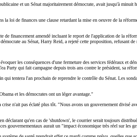
épublicaine et un Sénat majoritairement démocrate, avait jusqu'à minu
 dans la loi de finances une clause retardant la mise en oeuvre de la ré
te de financement amendé incluant le report de l'application de la réform
démocrate au Sénat, Harry Reid, a rejeté cette proposition, refusant de 
 évoquer les conséquences d'une fermeture des services fédéraux et déno
a Party qui fait campagne depuis trois ans contre le président, sa réfo
cain qui tentera l'an prochain de reprendre le contrôle du Sénat. Les so
"Obama et les démocrates ont un léger avantage."
la crise n'ait pas éclaté plus tôt. "Nous avons un gouvernement divisé av
n déclarant qu'en cas de 'shutdown', le courrier serait toujours distribu
rvices gouvernementaux aurait un "impact économique très réel sur les ge
du système de santé prendrait effet ce mardi comme prévu, quelles que soi