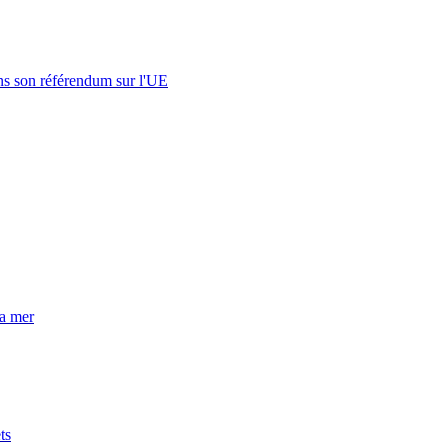
s son référendum sur l'UE
la mer
ts