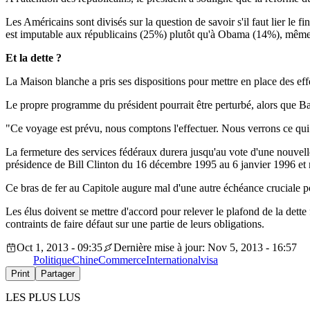
Les Américains sont divisés sur la question de savoir s'il faut lier le
est imputable aux républicains (25%) plutôt qu'à Obama (14%), même 
Et la dette ?
La Maison blanche a pris ses dispositions pour mettre en place des eff
Le propre programme du président pourrait être perturbé, alors que 
"Ce voyage est prévu, nous comptons l'effectuer. Nous verrons ce qui s
La fermeture des services fédéraux durera jusqu'au vote d'une nouvelle
présidence de Bill Clinton du 16 décembre 1995 au 6 janvier 1996 et
Ce bras de fer au Capitole augure mal d'une autre échéance cruciale p
Les élus doivent se mettre d'accord pour relever le plafond de la dette 
contraints de faire défaut sur une partie de leurs obligations.
Oct 1, 2013 - 09:35
Dernière mise à jour: Nov 5, 2013 - 16:57
Politique
Chine
Commerce
International
visa
Print
Partager
LES PLUS LUS