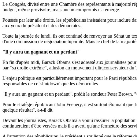
Le Congrès, divisé entre une Chambre des représentants à majorité r
budget, même provisoire, mais aucun compromis n'a émergé.
Poussés par leur aile droite, les républicains insistaient pour inclure
aux yeux du président et des démocrates.
Toute la journée de lundi, ils ont continué de renvoyer au Sénat un tex
d'une commission de négociation bipartite. Mais le chef de la majorité 
"Il y aura un gagnant et un perdant"
En fin d'après-midi, Barack Obama s'est adressé aux journalistes pour
par "sa droite extrême", allusion au mouvement ultraconservateur du Te
L'enjeu politique est particulièrement important pour le Parti républi
responsables de ce 'shutdown' que les démocrates.
"Il y aura un gagnant et un perdant", prédit le sondeur Peter Brown. 
Pour le stratège républicain John Feehery, il est surtout étonnant que 
quelque résultat", a-t-il dit.
Devant les journalistes, Barack Obama a voulu rassurer la population e
continueraient d'être versées mais il a averti qu'une fermeture des se
A l'attention des républicains, le président a souligné que la réforme 