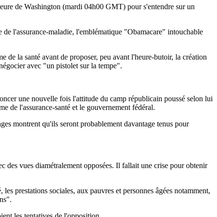
it heure de Washington (mardi 04h00 GMT) pour s'entendre sur un
forme de l'assurance-maladie, l'emblématique "Obamacare" intouchable
e de la santé avant de proposer, peu avant l'heure-butoir, la création
négocier avec "un pistolet sur la tempe".
ncer une nouvelle fois l'attitude du camp républicain poussé selon lui
rme de l'assurance-santé et le gouvernement fédéral.
ndages montrent qu'ils seront probablement davantage tenus pour
ec des vues diamétralement opposées. Il fallait une crise pour obtenir
é, les prestations sociales, aux pauvres et personnes âgées notamment,
ns".
ent les tentatives de l'opposition.