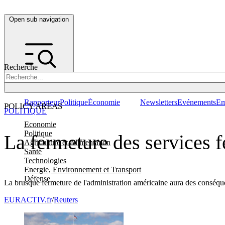
Open sub navigation
Recherche
Rapporteur
Politique
Économie
Newsletters
Evénements
Em
POLICY AREAS
POLITIQUE
Economie
Politique
La fermeture des services 
Agriculture et Alimentation
Santé
Technologies
Energie, Environnement et Transport
Défense
La brusque fermeture de l'administration américaine aura des conséque
EURACTIV.fr
/
Reuters