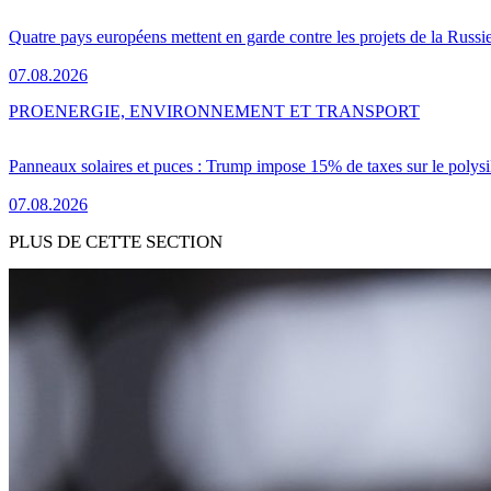
Quatre pays européens mettent en garde contre les projets de la Russi
07.08.2026
PRO
ENERGIE, ENVIRONNEMENT ET TRANSPORT
Panneaux solaires et puces : Trump impose 15% de taxes sur le polysi
07.08.2026
PLUS DE CETTE SECTION