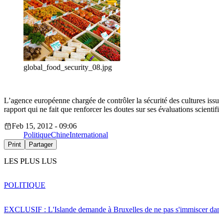
global_food_security_08.jpg
L’agence européenne chargée de contrôler la sécurité des cultures issues
rapport qui ne fait que renforcer les doutes sur ses évaluations scientif
Feb 15, 2012 - 09:06
Politique
Chine
International
Print
Partager
LES PLUS LUS
POLITIQUE
EXCLUSIF : L'Islande demande à Bruxelles de ne pas s'immiscer dan