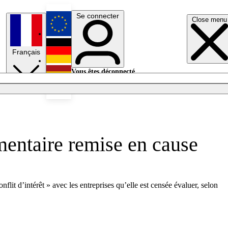
Se connecter
Close menu
English
Français
Deutsch
Vous êtes déconnecté.
Se connecter
Español
Lumières éteintes
imentaire remise en cause
lit d’intérêt » avec les entreprises qu’elle est censée évaluer, selon