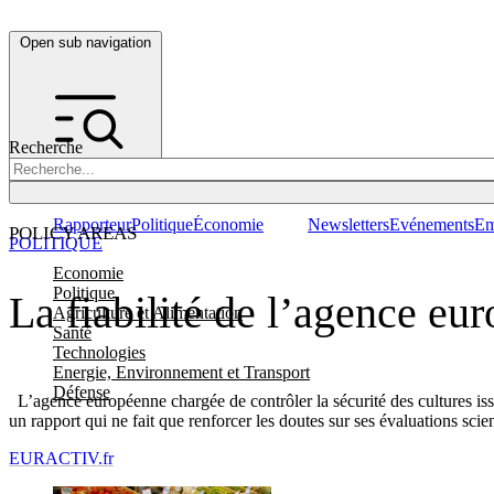
Open sub navigation
Recherche
Rapporteur
Politique
Économie
Newsletters
Evénements
Em
POLICY AREAS
POLITIQUE
Economie
Politique
La fiabilité de l’agence eu
Agriculture et Alimentation
Santé
Technologies
Energie, Environnement et Transport
Défense
L’agence européenne chargée de contrôler la sécurité des cultures issue
un rapport qui ne fait que renforcer les doutes sur ses évaluations scien
EURACTIV.fr