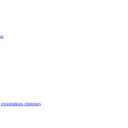
on
s exportations chinoises