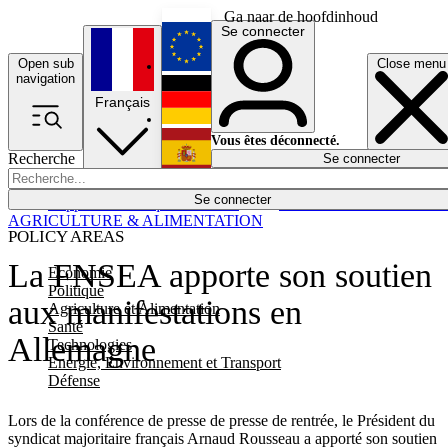
Ga naar de hoofdinhoud
Se connecter
Open sub
Close menu
English
navigation
Français
Deutsch
Vous êtes déconnecté.
Recherche
Se connecter
Español
Lumières éteintes
Se connecter
Rapporteur
Politique
Économie
Newsletters
Evénements
Em
AGRICULTURE & ALIMENTATION
POLICY AREAS
La FNSEA apporte son soutien
Economie
Politique
aux manifestations en
Agriculture et Alimentation
Santé
Allemagne
Technologies
Energie, Environnement et Transport
Défense
Lors de la conférence de presse de presse de rentrée, le Président du
syndicat majoritaire français Arnaud Rousseau a apporté son soutien