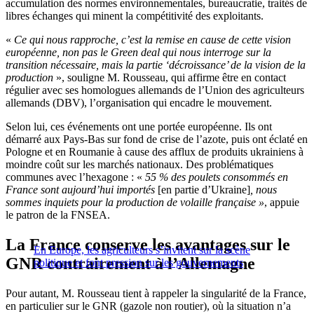
accumulation des normes environnementales, bureaucratie, traités de
libres échanges qui minent la compétitivité des exploitants.
«
Ce qui nous rapproche, c’est la remise en cause de cette vision
européenne, non pas le Green deal qui nous interroge sur la
transition nécessaire, mais la partie ‘décroissance’ de la vision de la
production
», souligne M. Rousseau, qui affirme être en contact
régulier avec ses homologues allemands de l’Union des agriculteurs
allemands (DBV), l’organisation qui encadre le mouvement.
Selon lui, ces événements ont une portée européenne. Ils ont
démarré aux Pays-Bas sur fond de crise de l’azote, puis ont éclaté en
Pologne et en Roumanie à cause des afflux de produits ukrainiens à
moindre coût sur les marchés nationaux. Des problématiques
communes avec l’hexagone : «
55 % des poulets consommés en
France sont aujourd’hui importés
[en partie d’Ukraine]
, nous
sommes inquiets pour la production de volaille française »
, appuie
le patron de la FNSEA.
La France conserve les avantages sur le
En Europe, les agriculteurs s’invitent sur la scène
GNR contrairement à l’Allemagne
politique et font pression sur les gouvernements
Pour autant, M. Rousseau tient à rappeler la singularité de la France,
en particulier sur le GNR (gazole non routier), où la situation n’a