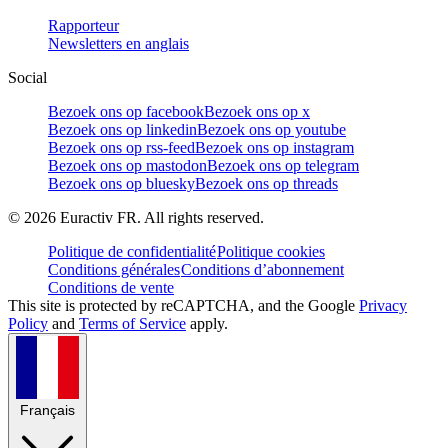
Rapporteur
Newsletters en anglais
Social
Bezoek ons op facebook
Bezoek ons op x
Bezoek ons op linkedin
Bezoek ons op youtube
Bezoek ons op rss-feed
Bezoek ons op instagram
Bezoek ons op mastodon
Bezoek ons op telegram
Bezoek ons op bluesky
Bezoek ons op threads
©
2026
Euractiv FR. All rights reserved.
Politique de confidentialité
Politique cookies
Conditions générales
Conditions d’abonnement
Conditions de vente
This site is protected by reCAPTCHA, and the Google
Privacy
Policy
and
Terms of Service
apply.
Français