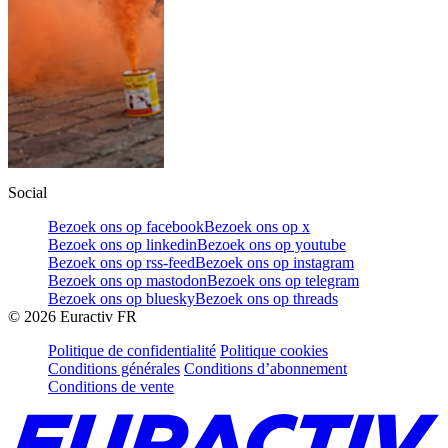
Social
Bezoek ons op facebook
Bezoek ons op x
Bezoek ons op linkedin
Bezoek ons op youtube
Bezoek ons op rss-feed
Bezoek ons op instagram
Bezoek ons op mastodon
Bezoek ons op telegram
Bezoek ons op bluesky
Bezoek ons op threads
©
2026
Euractiv FR
Politique de confidentialité
Politique cookies
Conditions générales
Conditions d’abonnement
Conditions de vente