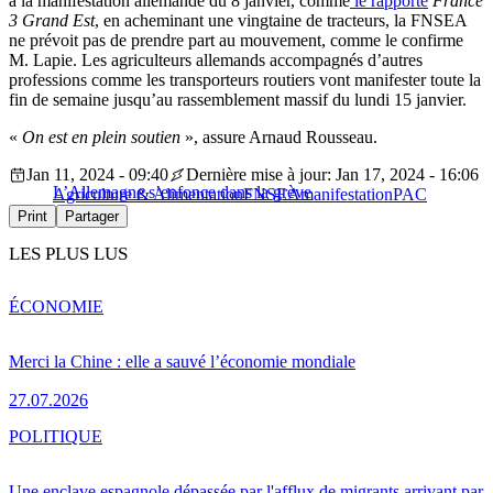
à la manifestation allemande du 8 janvier, comme
le rapporte
France
3 Grand Est
, en acheminant une vingtaine de tracteurs, la FNSEA
ne prévoit pas de prendre part au mouvement, comme le confirme
M. Lapie. Les agriculteurs allemands accompagnés d’autres
professions comme les transporteurs routiers vont manifester toute la
fin de semaine jusqu’au rassemblement massif du lundi 15 janvier.
«
On est en plein soutien
», assure Arnaud Rousseau.
Jan 11, 2024 - 09:40
Dernière mise à jour: Jan 17, 2024 - 16:06
L’Allemagne s’enfonce dans la grève
Agriculture & Alimentation
FNSEA
manifestation
PAC
Print
Partager
LES PLUS LUS
ÉCONOMIE
Merci la Chine : elle a sauvé l’économie mondiale
27.07.2026
POLITIQUE
Une enclave espagnole dépassée par l'afflux de migrants arrivant par