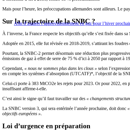
Mais pour l’heure, les préoccupations allemandes sont ailleurs. Le pay
Sur la trajectoire de la SNBC ?
Afin d’assurer l’approvisionnement en gaz pour l’hiver prochai
À l’inverse, la France respecte les objectifs qu’elle s’est fixée dans s
Adoptée en 2015, elle fut révisée en 2018-2019, s’attirant les foudres d
Pourtant, la SNBC-2 permet désormais une réduction plus progressive
émissions de gaz à effet de serre de 75 % d’ici à 2050 par rapport à 1
Cependant,
« nous ne sommes plus dans les clous »
selon l’expressio
en compte les systèmes d’absorption (UTCATF)*, l’objectif de la SNB
Celui-ci porte à 383 MtCO2e les rejets pour 2023. Or pour 2022, en
insuffisant affirme-t-elle.
C’est ainsi le signe qu’il faut travailler sur des
« changements structure
La SNBC version 3, qui sera entérinée l’année prochaine, doit donc
«
objectifs européens »
.
Loi d’urgence en préparation