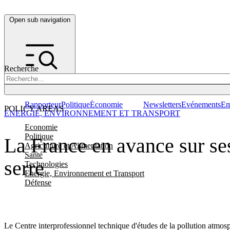
Open sub navigation
Recherche
Rapporteur
Politique
Économie
Newsletters
Evénements
Em
POLICY AREAS
ENERGIE, ENVIRONNEMENT ET TRANSPORT
Economie
Politique
La France en avance sur ses
Agriculture et Alimentation
Santé
serre
Technologies
Energie, Environnement et Transport
Défense
Le Centre interprofessionnel technique d'études de la pollution atmosph