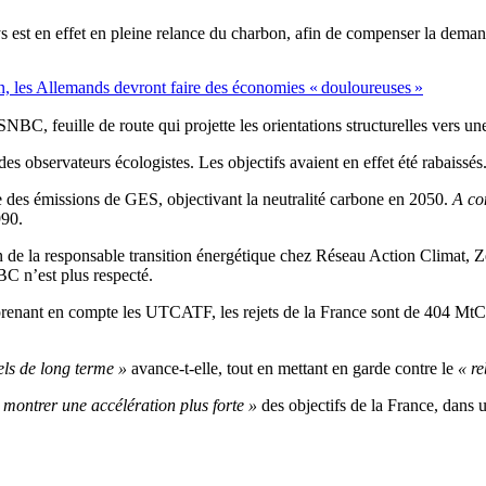
s est en effet en pleine relance du charbon, afin de compenser la demand
n, les Allemands devront faire des économies « douloureuses »
a SNBC, feuille de route qui projette les orientations structurelles vers 
es observateurs écologistes. Les objectifs avaient en effet été rabaissés
 des émissions de GES, objectivant la neutralité carbone en 2050.
A co
990.
n de la responsable transition énergétique chez Réseau Action Climat, 
C n’est plus respecté.
 prenant en compte les UTCATF, les rejets de la France sont de 404 M
ls de long terme »
avance-t-elle, tout en mettant en garde contre le
« r
 montrer une accélération plus forte »
des objectifs de la France, dans