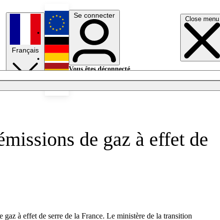
Se connecter
Close menu
English
Français
Deutsch
Vous êtes déconnecté.
Se connecter
Español
Lumières éteintes
émissions de gaz à effet de
gaz à effet de serre de la France. Le ministère de la transition