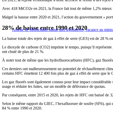
Avec 418 MtCO2e en 2021, la France fait tout de même 1,2% mieux q
Malgré la hausse entre 2020 et 2021, l’action du gouvernement
« port
28% de baisse entre 1990 et 2020
Amélie de Montchalin battue aux législatives, vacance au minist
La baisse totale des rejets de gaz à effet de serre (GES) est de 28 % 
Le dioxyde de carbone (CO2) imprime le tempo, puisqu’il représente j
ont chuté de plus de 21 %.
À noter tout de même que les hydrofluorocarbures (HFC), gaz fluorés 
Ces derniers ont malheureusement un potentiel de réchauffement clim
certains HFC émettent 12 400 fois plus de gaz à effet de serre que le 
Les gaz fluorés sont également connus pour leur impact considérable 
usage et réduire les fuites, sur un modèle de délivrance de quotas.
Par conséquent, entre 2015 et 2020, les rejets de HFC ont baissé de 3
Selon le même rapport du GIEC, l’hexafluorure de soufre (SF6), qui es
84 % entre 1990 et 2020.