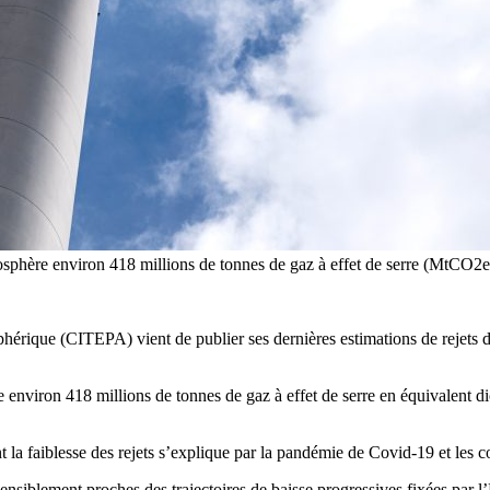
mosphère environ 418 millions de tonnes de gaz à effet de serre (MtCO
hérique (CITEPA) vient de publier ses dernières estimations de rejets de
 environ 418 millions de tonnes de gaz à effet de serre en équivalent
 faiblesse des rejets s’explique par la pandémie de Covid-19 et les con
sensiblement proches des trajectoires de baisse progressives fixées par 