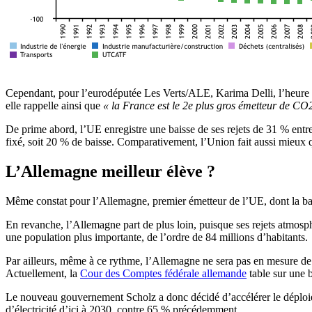
Cependant, pour l’eurodéputée Les Verts/ALE, Karima Delli, l’heure n’e
elle rappelle ainsi que
« la France est le 2e plus gros émetteur de CO
De prime abord, l’UE enregistre une baisse de ses rejets de 31 % entre
fixé, soit 20 % de baisse. Comparativement, l’Union fait aussi mieux 
L’Allemagne meilleur élève ?
Même constat pour l’Allemagne, premier émetteur de l’UE, dont la bai
En revanche, l’Allemagne part de plus loin, puisque ses rejets atmosp
une population plus importante, de l’ordre de 84 millions d’habitants.
Par ailleurs, même à ce rythme, l’Allemagne ne sera pas en mesure de r
Actuellement, la
Cour des Comptes fédérale allemande
table sur une 
Le nouveau gouvernement Scholz a donc décidé d’accélérer le déploi
d’électricité d’ici à 2030, contre 65 % précédemment.