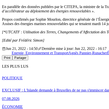
En parallèle des données publiées par le CITEPA, la ministre de la T
d’accélérateur au déploiement des énergies renouvelables »
.
Propos confirmés par Sophie Mourlon, directrice générale de l’Énergie 
Assises des énergies marines renouvelables qui se tenaient mardi 14 ju
[*UTCATF : Utilisation des Terres, Changements d’Affectation des Terr
[Edité par Frédéric Simon]
Jun 21, 2022 - 14:50
Dernière mise à jour: Jun 22, 2022 - 16:17
Energie, Environnement et Transport
Agnès Pannier-Runacher
É
Print
Partager
LES PLUS LUS
POLITIQUE
EXCLUSIF : L'Islande demande à Bruxelles de ne pas s'immiscer dan
07.08.2026
ÉCONOMIE