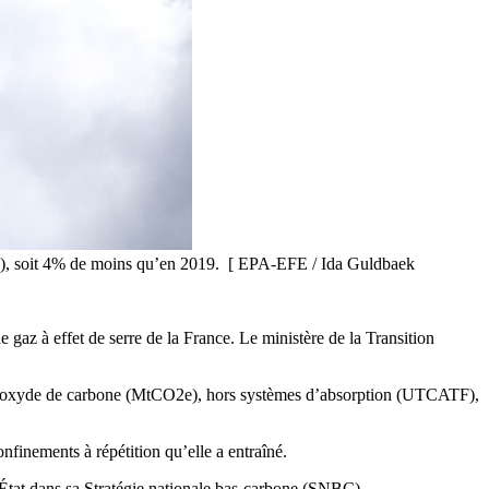
2e), soit 4% de moins qu’en 2019. [ EPA-EFE / Ida Guldbaek
 gaz à effet de serre de la France. Le ministère de la Transition
 dioxyde de carbone (MtCO2e), hors systèmes d’absorption (
UTCATF)
,
finements à répétition qu’elle a entraîné.
l’État dans sa Stratégie nationale bas-carbone (SNBC).