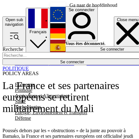
Ga naar de hoofdinhoud
Se connecter
Open sub
Close menu
English
navigation
Français
Deutsch
Vous êtes déconnecté.
Recherche
Se connecter
Español
Lumières éteintes
Se connecter
Rapporteur
Politique
Économie
Newsletters
Evénements
Em
POLITIQUE
POLICY AREAS
La France et ses partenaires
Economie
Politique
européens se retirent
Agriculture et Alimentation
Santé
militairement du Mali
Technologies
Energie, Environnement et Transport
Défense
Poussés dehors par les « obstructions » de la junte au pouvoir à
Bamako, la France et ses partenaires européens ont officialisé jeudi