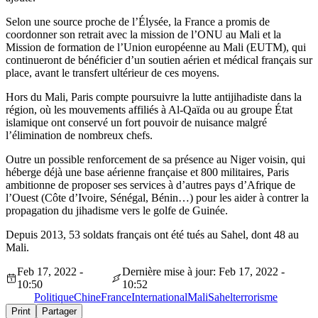
Selon une source proche de l’Élysée, la France a promis de
coordonner son retrait avec la mission de l’ONU au Mali et la
Mission de formation de l’Union européenne au Mali (EUTM), qui
continueront de bénéficier d’un soutien aérien et médical français sur
place, avant le transfert ultérieur de ces moyens.
Hors du Mali, Paris compte poursuivre la lutte antijihadiste dans la
région, où les mouvements affiliés à Al-Qaïda ou au groupe État
islamique ont conservé un fort pouvoir de nuisance malgré
l’élimination de nombreux chefs.
Outre un possible renforcement de sa présence au Niger voisin, qui
héberge déjà une base aérienne française et 800 militaires, Paris
ambitionne de proposer ses services à d’autres pays d’Afrique de
l’Ouest (Côte d’Ivoire, Sénégal, Bénin…) pour les aider à contrer la
propagation du jihadisme vers le golfe de Guinée.
Depuis 2013, 53 soldats français ont été tués au Sahel, dont 48 au
Mali.
Feb 17, 2022 -
Dernière mise à jour: Feb 17, 2022 -
10:50
10:52
Politique
Chine
France
International
Mali
Sahel
terrorisme
Print
Partager