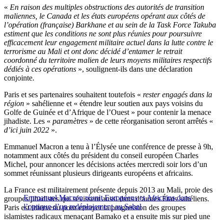
«
En raison des multiples obstructions des autorités de transition
maliennes, le Canada et les états européens opérant aux côtés de
l’opération (française) Barkhane et au sein de la Task Force Takuba
estiment que les conditions ne sont plus réunies pour poursuivre
efficacement leur engagement militaire actuel dans la lutte contre le
terrorisme au Mali et ont donc décidé d’entamer le retrait
coordonné du territoire malien de leurs moyens militaires respectifs
dédiés à ces opérations
», soulignent-ils dans une déclaration
conjointe.
Paris et ses partenaires souhaitent toutefois «
rester engagés dans la
région
» sahélienne et « étendre leur soutien aux pays voisins du
Golfe de Guinée et d’Afrique de l’Ouest » pour contenir la menace
jihadiste. Les «
paramètres
» de cette réorganisation seront arrêtés «
d’ici juin 2022
».
Emmanuel Macron a tenu à l’Élysée une conférence de presse à 9h
,
notamment aux côtés du président du conseil européen Charles
Michel, pour annoncer les décisions actées mercredi soir lors d’un
sommet réunissant plusieurs dirigeants européens et africains.
La France est militairement présente depuis 2013 au Mali, proie des
Emmanuel Macron réunit Européens et Africains dans
groupes jihadistes qui sévissent aussi dans d’autres États sahéliens.
l’optique d’un redéploiement au Sahel
Paris est intervenu pour enrayer la progression des groupes
islamistes radicaux menaçant Bamako et a ensuite mis sur pied une