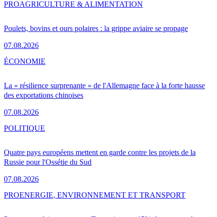
PRO
AGRICULTURE & ALIMENTATION
Poulets, bovins et ours polaires : la grippe aviaire se propage
07.08.2026
ÉCONOMIE
La « résilience surprenante » de l'Allemagne face à la forte hausse
des exportations chinoises
07.08.2026
POLITIQUE
Quatre pays européens mettent en garde contre les projets de la
Russie pour l'Ossétie du Sud
07.08.2026
PRO
ENERGIE, ENVIRONNEMENT ET TRANSPORT