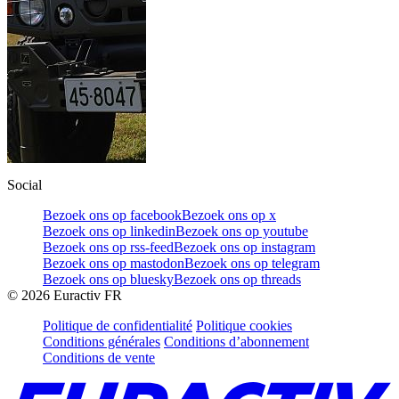
Social
Bezoek ons op facebook
Bezoek ons op x
Bezoek ons op linkedin
Bezoek ons op youtube
Bezoek ons op rss-feed
Bezoek ons op instagram
Bezoek ons op mastodon
Bezoek ons op telegram
Bezoek ons op bluesky
Bezoek ons op threads
©
2026
Euractiv FR
Politique de confidentialité
Politique cookies
Conditions générales
Conditions d’abonnement
Conditions de vente