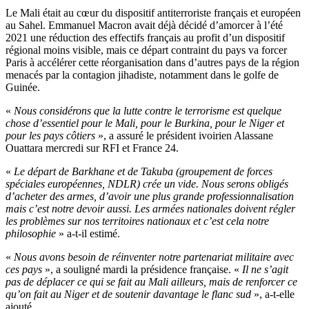
Le Mali était au cœur du dispositif antiterroriste français et européen
au Sahel. Emmanuel Macron avait déjà décidé d’amorcer à l’été
2021 une réduction des effectifs français au profit d’un dispositif
régional moins visible, mais ce départ contraint du pays va forcer
Paris à accélérer cette réorganisation dans d’autres pays de la région
menacés par la contagion jihadiste, notamment dans le golfe de
Guinée.
«
Nous considérons que la lutte contre le terrorisme est quelque
chose d’essentiel pour le Mali, pour le Burkina, pour le Niger et
pour les pays côtiers
», a assuré le président ivoirien Alassane
Ouattara mercredi sur RFI et France 24.
«
Le départ de Barkhane et de Takuba (groupement de forces
spéciales européennes, NDLR) crée un vide. Nous serons obligés
d’acheter des armes, d’avoir une plus grande professionnalisation
mais c’est notre devoir aussi. Les armées nationales doivent régler
les problèmes sur nos territoires nationaux et c’est cela notre
philosophie
» a-t-il estimé.
«
Nous avons besoin de réinventer notre partenariat militaire avec
ces pays
», a souligné mardi la présidence française. «
Il ne s’agit
pas de déplacer ce qui se fait au Mali ailleurs, mais de renforcer ce
qu’on fait au Niger et de soutenir davantage le flanc sud
», a-t-elle
ajouté.