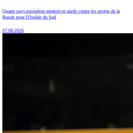
Quatre pays européens mettent en garde contre les projets de la
Russie pour l'Ossétie du Sud
07.08.2026