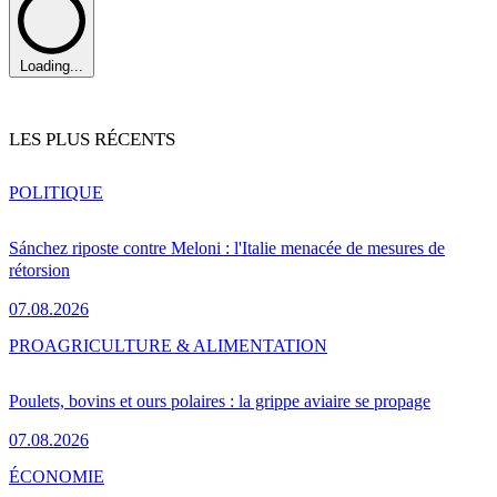
Loading...
LES PLUS RÉCENTS
POLITIQUE
Sánchez riposte contre Meloni : l'Italie menacée de mesures de
rétorsion
07.08.2026
PRO
AGRICULTURE & ALIMENTATION
Poulets, bovins et ours polaires : la grippe aviaire se propage
07.08.2026
ÉCONOMIE