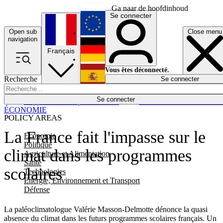
Ga naar de hoofdinhoud
Se connecter
Open sub
Close menu
English
navigation
Français
Deutsch
Vous êtes déconnecté.
Recherche
Se connecter
Español
Lumières éteintes
Se connecter
Rapporteur
Politique
Économie
Newsletters
Evénements
Em
ÉCONOMIE
POLICY AREAS
La France fait l'impasse sur le
Economie
Politique
climat dans les programmes
Agriculture et Alimentation
Santé
scolaires
Technologies
Energie, Environnement et Transport
Défense
La paléoclimatologue Valérie Masson-Delmotte dénonce la quasi
absence du climat dans les futurs programmes scolaires français. Un