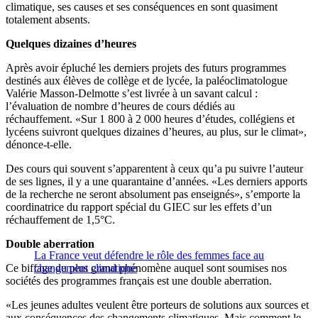
climatique, ses causes et ses conséquences en sont quasiment
totalement absents.
Quelques dizaines d’heures
Après avoir épluché les derniers projets des futurs programmes
destinés aux élèves de collège et de lycée, la paléoclimatologue
Valérie Masson-Delmotte s’est livrée à un savant calcul :
l’évaluation de nombre d’heures de cours dédiés au
réchauffement. «Sur 1 800 à 2 000 heures d’études, collégiens et
lycéens suivront quelques dizaines d’heures, au plus, sur le climat»,
dénonce-t-elle.
Des cours qui souvent s’apparentent à ceux qu’a pu suivre l’auteur
de ses lignes, il y a une quarantaine d’années. «Les derniers apports
de la recherche ne seront absolument pas enseignés», s’emporte la
coordinatrice du rapport spécial du GIEC sur les effets d’un
réchauffement de 1,5°C.
Double aberration
La France veut défendre le rôle des femmes face au
Ce biffage du plus grand phénomène auquel sont soumises nos
changement climatique
sociétés des programmes français est une double aberration.
«Les jeunes adultes veulent être porteurs de solutions aux sources et
aux conséquences des changements climatiques. Mais comment le