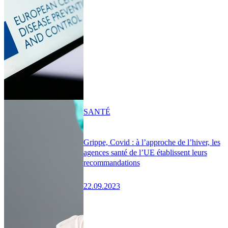
SANTÉ
Grippe, Covid : à l’approche de l’hiver, les
agences santé de l’UE établissent leurs
recommandations
22.09.2023