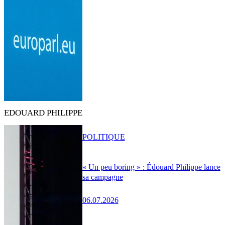
EDOUARD PHILIPPE
POLITIQUE
« Un peu boring » : Édouard Philippe lance
sa campagne
06.07.2026