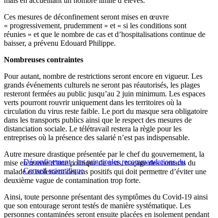
mais en accueillant un nombre limité d’élèves.
Ces mesures de déconfinement seront mises en œuvre
« progressivement, prudemment » et « si les conditions sont
réunies » et que le nombre de cas et d’hospitalisations continue de
baisser, a prévenu Edouard Philippe.
Nombreuses contraintes
Pour autant, nombre de restrictions seront encore en vigueur. Les
grands événements culturels ne seront pas réautorisés, les plages
resteront fermées au public jusqu’au 2 juin minimum. Les espaces
verts pourront rouvrir uniquement dans les territoires où la
circulation du virus reste faible. Le port du masque sera obligatoire
dans les transports publics ainsi que le respect des mesures de
distanciation sociale. Le télétravail restera la règle pour les
entreprises où la présence des salarié n’est pas indispensable.
Autre mesure drastique présentée par le chef du gouvernement, la
Déconfinement : les principales recommandations du
mise en œuvre d’une politique de tests, traçage des contacts du
Conseil scientifique
malade et isolement des cas positifs qui doit permettre d’éviter une
deuxième vague de contamination trop forte.
Ainsi, toute personne présentant des symptômes du Covid-19 ainsi
que son entourage seront testés de manière systématique. Les
personnes contaminées seront ensuite placées en isolement pendant