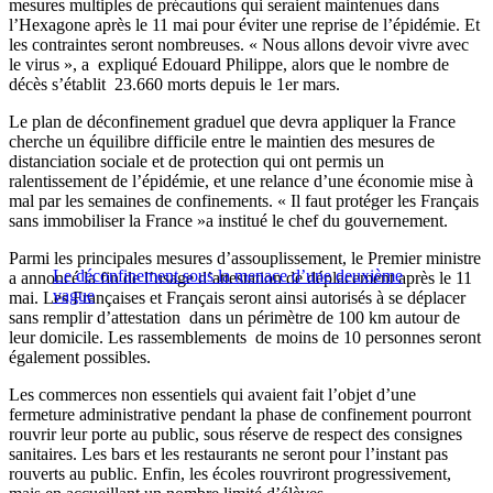
mesures multiples de précautions qui seraient maintenues dans
l’Hexagone après le 11 mai pour éviter une reprise de l’épidémie. Et
les contraintes seront nombreuses. « Nous allons devoir vivre avec
le virus », a expliqué Edouard Philippe, alors que le nombre de
décès s’établit 23.660 morts depuis le 1er mars.
Le plan de déconfinement graduel que devra appliquer la France
cherche un équilibre difficile entre le maintien des mesures de
distanciation sociale et de protection qui ont permis un
ralentissement de l’épidémie, et une relance d’une économie mise à
mal par les semaines de confinements. « Il faut protéger les Français
sans immobiliser la France »a institué le chef du gouvernement.
Parmi les principales mesures d’assouplissement, le Premier ministre
Le déconfinement sous la menace d’une deuxième
a annoncé la fin de l’usage d’attestation de déplacement après le 11
vague
mai. Les Françaises et Français seront ainsi autorisés à se déplacer
sans remplir d’attestation dans un périmètre de 100 km autour de
leur domicile. Les rassemblements de moins de 10 personnes seront
également possibles.
Les commerces non essentiels qui avaient fait l’objet d’une
fermeture administrative pendant la phase de confinement pourront
rouvrir leur porte au public, sous réserve de respect des consignes
sanitaires. Les bars et les restaurants ne seront pour l’instant pas
rouverts au public. Enfin, les écoles rouvriront progressivement,