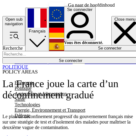
Ga naar de hoofdinhoud
Se connecter
Open sub
Close menu
English
navigation
Français
Deutsch
Vous êtes déconnecté.
Recherche
Se connecter
Español
Lumières éteintes
Se connecter
Rapporteur
Politique
Économie
Newsletters
Evénements
Em
POLITIQUE
POLICY AREAS
La France joue la carte d’un
Economie
Politique
déconfinement gradué
Agriculture et Alimentation
Santé
Technologies
Energie, Environnement et Transport
Défense
Le plan de déconfinement progressif du gouvernement français mise
sur une stratégie de test et d'isolement des malades pour maîtriser la
deuxième vague de contamination.