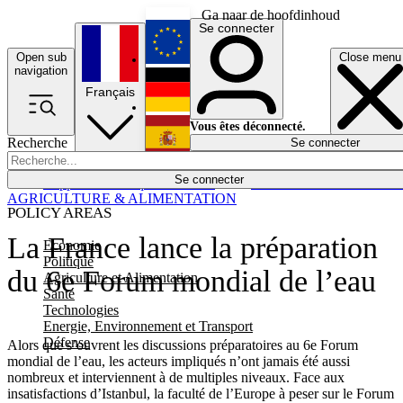
Ga naar de hoofdinhoud
Se connecter
Open sub
Close menu
English
navigation
Français
Deutsch
Vous êtes déconnecté.
Recherche
Se connecter
Español
Lumières éteintes
Se connecter
Rapporteur
Politique
Économie
Newsletters
Evénements
Em
AGRICULTURE & ALIMENTATION
POLICY AREAS
La France lance la préparation
Economie
Politique
du 6e Forum mondial de l’eau
Agriculture et Alimentation
Santé
Technologies
Energie, Environnement et Transport
Défense
Alors que s’ouvrent les discussions préparatoires au 6e Forum
mondial de l’eau, les acteurs impliqués n’ont jamais été aussi
nombreux et interviennent à de multiples niveaux. Face aux
insatisfactions d’Istanbul, la faculté de l’Europe à peser sur le Forum