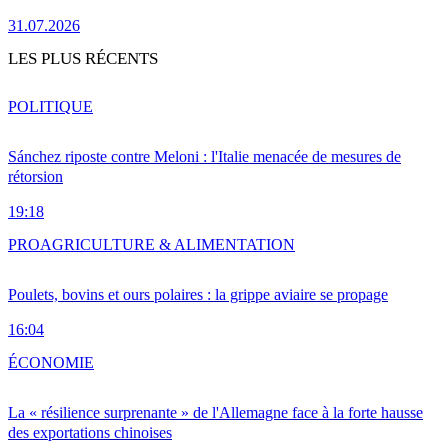
31.07.2026
LES PLUS RÉCENTS
POLITIQUE
Sánchez riposte contre Meloni : l'Italie menacée de mesures de
rétorsion
19:18
PRO
AGRICULTURE & ALIMENTATION
Poulets, bovins et ours polaires : la grippe aviaire se propage
16:04
ÉCONOMIE
La « résilience surprenante » de l'Allemagne face à la forte hausse
des exportations chinoises