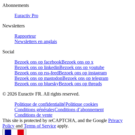
Abonnements
Euractiv Pro
Newsletters
Rapporteur
Newsletters en anglais
Social
Bezoek ons op facebook
Bezoek ons op x
Bezoek ons op linkedin
Bezoek ons op youtube
Bezoek ons op rss-feed
Bezoek ons op instagram
Bezoek ons op mastodon
Bezoek ons op telegram
Bezoek ons op bluesky
Bezoek ons op threads
©
2026
Euractiv FR. All rights reserved.
Politique de confidentialité
Politique cookies
Conditions générales
Conditions d’abonnement
Conditions de vente
This site is protected by reCAPTCHA, and the Google
Privacy
Policy
and
Terms of Service
apply.