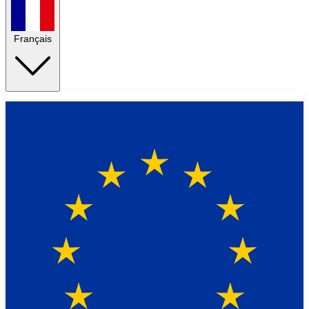
Français