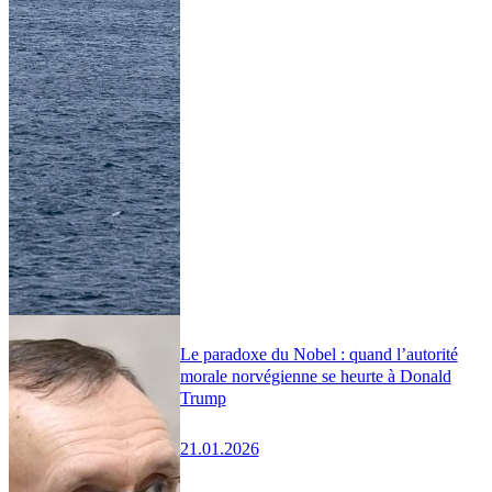
Le paradoxe du Nobel : quand l’autorité
morale norvégienne se heurte à Donald
Trump
21.01.2026