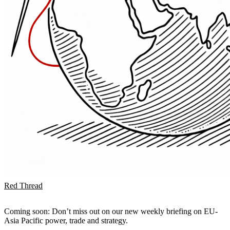
Red Thread
Coming soon: Don’t miss out on our new weekly briefing on EU-
Asia Pacific power, trade and strategy.