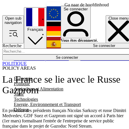
Ga naar de hoofdinhoud
Se connecter
Open sub
Close menu
English
navigation
Français
Deutsch
Vous êtes déconnecté.
Recherche
Se connecter
Español
Lumières éteintes
Se connecter
Rapporteur
Politique
Économie
Newsletters
Evénements
Em
POLITIQUE
POLICY AREAS
La France se lie avec le Russe
Economie
Politique
Gazprom
Agriculture et Alimentation
Santé
Technologies
Energie, Environnement et Transport
Défense
En présence des présidents français Nicolas Sarkozy et russe Dimitri
Medvedev, GDF Suez et Gazprom ont signé un accord à Paris hier
(1er mars) formalisant l'entrée de l'entreprise de service public
française dans le projet de Gazoduc Nord Stream.