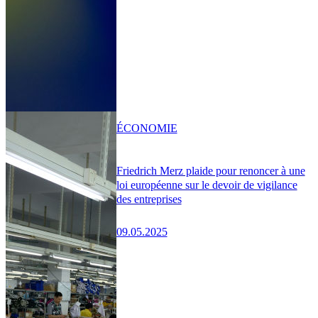
ÉCONOMIE
Friedrich Merz plaide pour renoncer à une
loi européenne sur le devoir de vigilance
des entreprises
09.05.2025