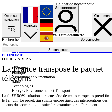
Ga naar de hoofdinhoud
Se connecter
Open sub
Close menu
English
navigation
Français
Deutsch
Vous êtes déconnecté.
Recherche
Se connecter
Español
Lumières éteintes
Se connecter
Rapporteur
Politique
Économie
Newsletters
Evénements
Em
ÉCONOMIE
POLICY AREAS
La France transpose le paquet
Economie
Politique
télécoms
Agriculture et Alimentation
Santé
Technologies
Energie, Environnement et Transport
Défense
La fin de la consultation sur cette série de textes européens prend fin
le 1er juin. Le projet, qui suscite encore quelques interrogations des
acteurs du secteur, doit ensuite être examiné par le Parlement.