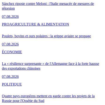
Sánchez riposte contre Meloni : l'Italie menacée de mesures de
rétorsion
07.08.2026
PRO
AGRICULTURE & ALIMENTATION
Poulets, bovins et ours polaires : la grippe aviaire se propage
07.08.2026
ÉCONOMIE
La « résilience surprenante » de l'Allemagne face à la forte hausse
des exportations chinoises
07.08.2026
POLITIQUE
Quatre pays européens mettent en garde contre les projets de la
Russie pour l'Ossétie du Sud