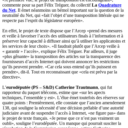
commente pour sa part Félix Tréguer, du collectif
La
Quadrature
du Net
. Il émet néanmoins un bémol important sur la question de la
neutralité du Net, qui «fait l’objet d’une transposition littérale qui ne
respecte pas l’esprit du législateur européen».
En effet, le projet de texte dispose que l’Arcep «prend des mesures
et veille à favoriser l’accès des utilisateurs finals à l’information et à
préserver leur capacité à diffuser ainsi qu’à utiliser les applicatoins et
les services de leur choix». «Il faudrait plutôt que l’Arcep veille à
« garantir » l’accès», explique Félix Tréguer. Par ailleurs, il juge
«plus gênante» la transposition des articles sur la transparence des
fournisseurs d’accès Internet qui doivent annoncer les restrictions
qu’ils peuvent prendre. «Car cela sous entend qu’ils puissent en
prendre», dit-il. Tout en reconnaissant que «cela est prévu par la
directive».
L’
eurodéputée (PS – S&D) Catherine Trautmann
, qui fut
rapporteur du paquet télécoms, estime que «sur les apects
techniques, l’ensemble y est». L’élue émet toutefois des réserves sur
quatre points : Premièrement, elle constate que l’ancien amendement
138, qui souligne la nécessité d’une décision prélable d’une autorité
judiciaire avant de suspendre l’accès à Internet, «ne figure pas» dans
le projet de texte français. «Je pense que ce n’est pas vraiment un
oubli», souligne l’eurodéputée. Un manque qui pourrait susciter la