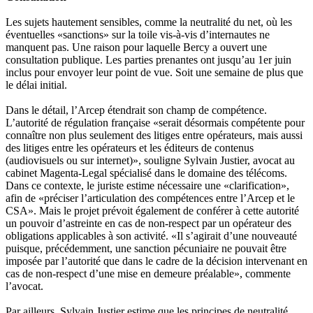
Les sujets hautement sensibles, comme la neutralité du net, où les
éventuelles «sanctions» sur la toile vis-à-vis d’internautes ne
manquent pas. Une raison pour laquelle Bercy a ouvert une
consultation publique. Les parties prenantes ont jusqu’au 1er juin
inclus pour envoyer leur point de vue. Soit une semaine de plus que
le délai initial.
Dans le détail, l’Arcep étendrait son champ de compétence.
L’autorité de régulation française «serait désormais compétente pour
connaître non plus seulement des litiges entre opérateurs, mais aussi
des litiges entre les opérateurs et les éditeurs de contenus
(audiovisuels ou sur internet)», souligne Sylvain Justier, avocat au
cabinet Magenta-Legal spécialisé dans le domaine des télécoms.
Dans ce contexte, le juriste estime nécessaire une «clarification»,
afin de «préciser l’articulation des compétences entre l’Arcep et le
CSA». Mais le projet prévoit également de conférer à cette autorité
un pouvoir d’astreinte en cas de non-respect par un opérateur des
obligations applicables à son activité. «Il s’agirait d’une nouveauté
puisque, précédemment, une sanction pécuniaire ne pouvait être
imposée par l’autorité que dans le cadre de la décision intervenant en
cas de non-respect d’une mise en demeure préalable», commente
l’avocat.
Par ailleurs, Sylvain Justier estime que les principes de neutralité