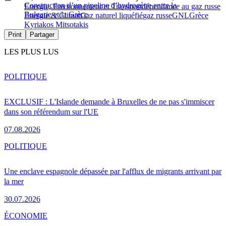
Construction d’un pipeline d’hydrogène entre la
Energie, Environnement et Transport
dépendance au gaz russe
Bulgarie et la Grèce
Energie & Climat
Gaz naturel liquéfié
gaz russe
GNL
Grèce
Kyriakos Mitsotakis
Print
Partager
LES PLUS LUS
POLITIQUE
EXCLUSIF : L'Islande demande à Bruxelles de ne pas s'immiscer
dans son référendum sur l'UE
07.08.2026
POLITIQUE
Une enclave espagnole dépassée par l'afflux de migrants arrivant par
la mer
30.07.2026
ÉCONOMIE