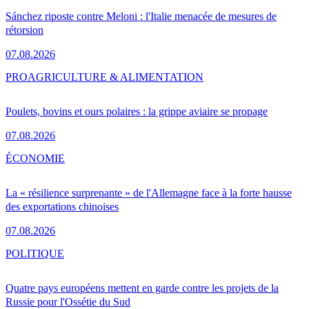
Sánchez riposte contre Meloni : l'Italie menacée de mesures de
rétorsion
07.08.2026
PRO
AGRICULTURE & ALIMENTATION
Poulets, bovins et ours polaires : la grippe aviaire se propage
07.08.2026
ÉCONOMIE
La « résilience surprenante » de l'Allemagne face à la forte hausse
des exportations chinoises
07.08.2026
POLITIQUE
Quatre pays européens mettent en garde contre les projets de la
Russie pour l'Ossétie du Sud