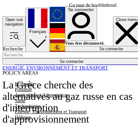
Ga naar de hoofdinhoud
Se connecter
Open sub
Close menu
English
navigation
Français
Deutsch
Vous êtes déconnecté.
Recherche
Se connecter
Español
Lumières éteintes
Se connecter
Rapporteur
Politique
Économie
Newsletters
Evénements
Em
ENERGIE, ENVIRONNEMENT ET TRANSPORT
POLICY AREAS
La Grèce cherche des
Economie
Politique
alternatives au gaz russe en cas
Agriculture et Alimentation
Santé
d'interruption
Technologies
Energie, Environnement et Transport
d'approvisionnement
Défense