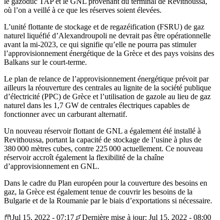
le gazoduc TAP et le GNL provenant du terminal de Revithoussa,
où l’on a veillé à ce que les réserves soient élevées.
L’unité flottante de stockage et de regazéification (FSRU) de gaz
naturel liquéfié d’Alexandroupoli ne devrait pas être opérationnelle
avant la mi-2023, ce qui signifie qu’elle ne pourra pas stimuler
l’approvisionnement énergétique de la Grèce et des pays voisins des
Balkans sur le court-terme.
Le plan de relance de l’approvisionnement énergétique prévoit par
ailleurs la réouverture des centrales au lignite de la société publique
d’électricité (PPC) de Grèce et l’utilisation de gazole au lieu de gaz
naturel dans les 1,7 GW de centrales électriques capables de
fonctionner avec un carburant alternatif.
Un nouveau réservoir flottant de GNL a également été installé à
Revithoussa, portant la capacité de stockage de l’usine à plus de
380 000 mètres cubes, contre 225 000 actuellement. Ce nouveau
réservoir accroît également la flexibilité de la chaîne
d’approvisionnement en GNL.
Dans le cadre du Plan européen pour la couverture des besoins en
gaz, la Grèce est également tenue de couvrir les besoins de la
Bulgarie et de la Roumanie par le biais d’exportations si nécessaire.
Jul 15, 2022 - 07:17
Dernière mise à jour: Jul 15, 2022 - 08:00