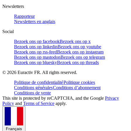
Newsletters
Rapporteur
Newsletters en anglais
Social
Bezoek ons op facebook
Bezoek ons op x
Bezoek ons op linkedin
Bezoek ons op youtube
Bezoek ons op rss-feed
Bezoek ons op instagram
Bezoek ons op mastodon
Bezoek ons op telegram
Bezoek ons op bluesky
Bezoek ons op threads
©
2026
Euractiv FR. All rights reserved.
Politique de confidentialité
Politique cookies
Conditions générales
Conditions d’abonnement
Conditions de vente
This site is protected by reCAPTCHA, and the Google
Privacy
Policy
and
Terms of Service
apply.
Français