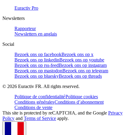
Euractiv Pro
Newsletters
Rapporteur
Newsletters en anglais
Social
Bezoek ons op facebook
Bezoek ons op x
Bezoek ons op linkedin
Bezoek ons op youtube
Bezoek ons op rss-feed
Bezoek ons op instagram
Bezoek ons op mastodon
Bezoek ons op telegram
Bezoek ons op bluesky
Bezoek ons op threads
©
2026
Euractiv FR. All rights reserved.
Politique de confidentialité
Politique cookies
Conditions générales
Conditions d’abonnement
Conditions de vente
This site is protected by reCAPTCHA, and the Google
Privacy
Policy
and
Terms of Service
apply.