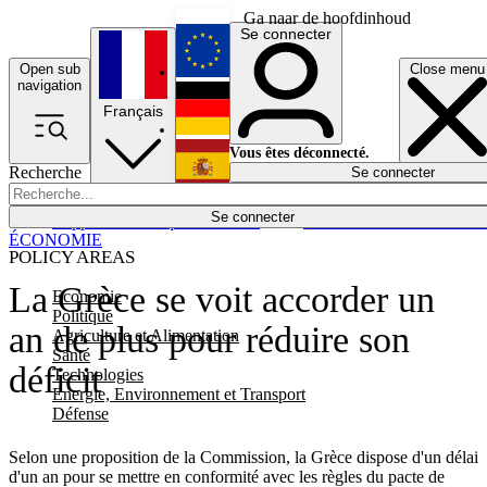
Ga naar de hoofdinhoud
Se connecter
Open sub
Close menu
English
navigation
Français
Deutsch
Vous êtes déconnecté.
Recherche
Se connecter
Español
Lumières éteintes
Se connecter
Rapporteur
Politique
Économie
Newsletters
Evénements
Em
ÉCONOMIE
POLICY AREAS
La Grèce se voit accorder un
Economie
Politique
an de plus pour réduire son
Agriculture et Alimentation
Santé
déficit
Technologies
Energie, Environnement et Transport
Défense
Selon une proposition de la Commission, la Grèce dispose d'un délai
d'un an pour se mettre en conformité avec les règles du pacte de