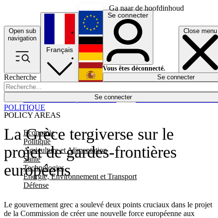
Ga naar de hoofdinhoud
Se connecter
Open sub
Close menu
English
navigation
Français
Deutsch
Vous êtes déconnecté.
Recherche
Se connecter
Español
Lumières éteintes
Se connecter
Rapporteur
Politique
Économie
Newsletters
Evénements
Em
POLITIQUE
POLICY AREAS
La Grèce tergiverse sur le
Economie
Politique
projet de gardes-frontières
Agriculture et Alimentation
Santé
européens
Technologies
Energie, Environnement et Transport
Défense
Le gouvernement grec a soulevé deux points cruciaux dans le projet
de la Commission de créer une nouvelle force européenne aux