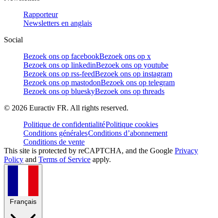
Rapporteur
Newsletters en anglais
Social
Bezoek ons op facebook
Bezoek ons op x
Bezoek ons op linkedin
Bezoek ons op youtube
Bezoek ons op rss-feed
Bezoek ons op instagram
Bezoek ons op mastodon
Bezoek ons op telegram
Bezoek ons op bluesky
Bezoek ons op threads
©
2026
Euractiv FR. All rights reserved.
Politique de confidentialité
Politique cookies
Conditions générales
Conditions d’abonnement
Conditions de vente
This site is protected by reCAPTCHA, and the Google
Privacy
Policy
and
Terms of Service
apply.
Français