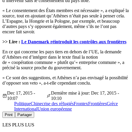
d’intervenir sans le consentement du pays hôte.
« Le consentement des États membres est nécessaire », a expliqué la
source, tout en ajoutant qu’Athènes n’était pas seule à penser cela.
L’Espagne, la Hongrie et la Pologne, par exemple, et beaucoup
d’autres pays s’y opposent également, même s’ils ne l’ont pas
encore fait savoir.
>> Lire :
Le Danemark réintroduit les contrôles aux frontières
En ce qui concerne les pays tiers en dehors de l’UE, la demande
d’Athènes est d’intégrer dans le texte final la notion
de « coopération commune » plutôt qu’« entreprise commune », a
précisé la source proche du gouvernement.
« Ce sont des suggestions, et Athènes n’a pas envisagé la possibilité
d’opposer son veto », a-t-elle cependant conclu.
Dec 17, 2015 -
Dernière mise à jour: Dec 17, 2015 -
10:07
10:10
Politique
Chine
crise des réfugiés
Frontex
Frontières
Grèce
International
Union européenne
Print
Partager
LES PLUS LUS