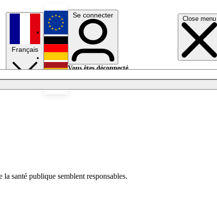
Se connecter
Close menu
English
Français
Deutsch
Vous êtes déconnecté.
Se connecter
Español
Lumières éteintes
de la santé publique semblent responsables.