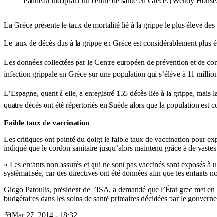
Panneau indiquant un centre de santé en Grèce. [Wendy House/
La Grèce présente le taux de mortalité lié à la grippe le plus élevé de
Le taux de décès dus à la grippe en Grèce est considérablement plus é
Les données collectées par le Centre européen de prévention et de co
infection grippale en Grèce sur une population qui s’élève à 11 millio
L’Espagne, quant à elle, a enregistré 155 décès liés à la grippe, mais 
quatre décès ont été répertoriés en Suède alors que la population est 
Faible taux de vaccination
Les critiques ont pointé du doigt le faible taux de vaccination pour
indiqué que le cordon sanitaire jusqu’alors maintenu grâce à de vastes
« Les enfants non assurés et qui ne sont pas vaccinés sont exposés à un
systématisée, car des directives ont été données afin que les enfants n
Giogo Patoulis, président de l’ISA, a demandé que l’État grec met en p
budgétaires dans les soins de santé primaires décidées par le gouverne
Mar 27, 2014 - 18:32