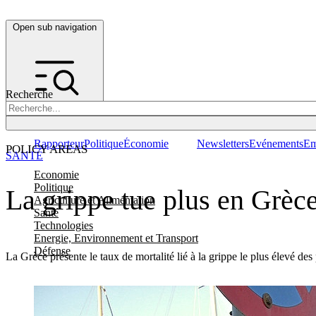
Open sub navigation
Recherche
Rapporteur
Politique
Économie
Newsletters
Evénements
Em
POLICY AREAS
SANTÉ
Economie
Politique
La grippe tue plus en Grèce
Agriculture et Alimentation
Santé
Technologies
Energie, Environnement et Transport
Défense
La Grèce présente le taux de mortalité lié à la grippe le plus élevé de