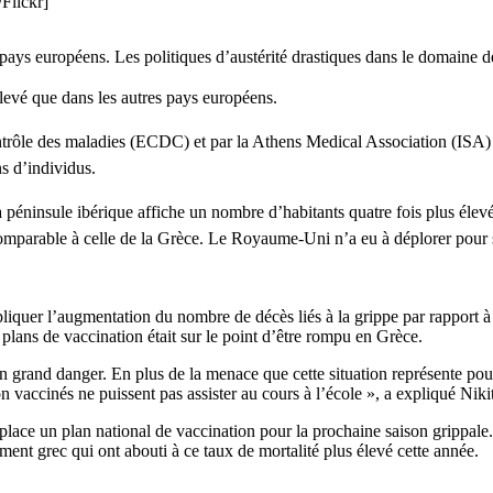
Flickr]
s pays européens. Les politiques d’austérité drastiques dans le domaine 
levé que dans les autres pays européens.
ntrôle des maladies (ECDC) et par la Athens Medical Association (ISA) 
ns d’individus.
la péninsule ibérique affiche un nombre d’habitants quatre fois plus élev
comparable à celle de la Grèce. Le Royaume-Uni n’a eu à déplorer pour s
 expliquer l’augmentation du nombre de décès liés à la grippe par rapp
 plans de vaccination était sur le point d’être rompu en Grèce.
 grand danger. En plus de la menace que cette situation représente pour l
on vaccinés ne puissent pas assister au cours à l’école », a expliqué Nik
lace un plan national de vaccination pour la prochaine saison grippale.
ment grec qui ont abouti à ce taux de mortalité plus élevé cette année.