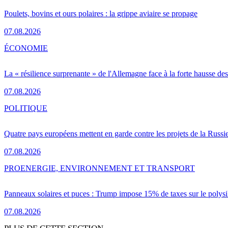
Poulets, bovins et ours polaires : la grippe aviaire se propage
07.08.2026
ÉCONOMIE
La « résilience surprenante » de l'Allemagne face à la forte hausse de
07.08.2026
POLITIQUE
Quatre pays européens mettent en garde contre les projets de la Russi
07.08.2026
PRO
ENERGIE, ENVIRONNEMENT ET TRANSPORT
Panneaux solaires et puces : Trump impose 15% de taxes sur le polysi
07.08.2026