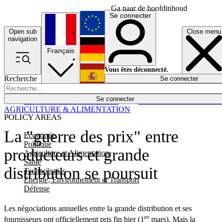
Ga naar de hoofdinhoud
Se connecter
Open sub
Close menu
English
navigation
Français
Deutsch
Vous êtes déconnecté.
Recherche
Se connecter
Español
Lumières éteintes
Se connecter
Rapporteur
Politique
Économie
Newsletters
Evénements
Em
AGRICULTURE & ALIMENTATION
POLICY AREAS
La "guerre des prix" entre
Economie
Politique
producteurs et grande
Agriculture et Alimentation
Santé
distribution se poursuit
Technologies
Energie, Environnement et Transport
Défense
Les négociations annuelles entre la grande distribution et ses
er
fournisseurs ont officiellement pris fin hier (1
mars). Mais la