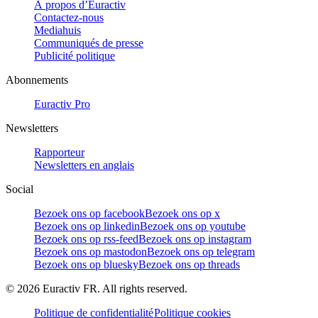
À propos d’Euractiv
Contactez-nous
Mediahuis
Communiqués de presse
Publicité politique
Abonnements
Euractiv Pro
Newsletters
Rapporteur
Newsletters en anglais
Social
Bezoek ons op facebook
Bezoek ons op x
Bezoek ons op linkedin
Bezoek ons op youtube
Bezoek ons op rss-feed
Bezoek ons op instagram
Bezoek ons op mastodon
Bezoek ons op telegram
Bezoek ons op bluesky
Bezoek ons op threads
©
2026
Euractiv FR. All rights reserved.
Politique de confidentialité
Politique cookies