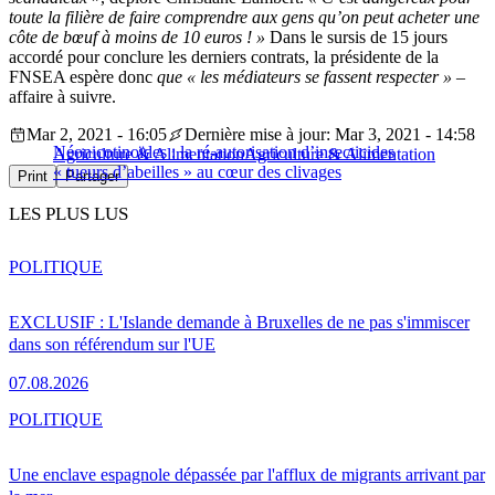
toute la filière de faire comprendre aux gens qu’on peut acheter une
côte de bœuf à moins de 10 euros ! »
Dans le sursis de 15 jours
accordé pour conclure les derniers contrats, la présidente de la
FNSEA espère donc
que « les médiateurs se fassent respecter »
–
affaire à suivre.
Mar 2, 2021 - 16:05
Dernière mise à jour: Mar 3, 2021 - 14:58
Néonicotinoïdes : la ré-autorisation d’insecticides
Agriculture & Alimentation
Agriculture & Alimentation
« tueurs d’abeilles » au cœur des clivages
Print
Partager
LES PLUS LUS
POLITIQUE
EXCLUSIF : L'Islande demande à Bruxelles de ne pas s'immiscer
dans son référendum sur l'UE
07.08.2026
POLITIQUE
Une enclave espagnole dépassée par l'afflux de migrants arrivant par