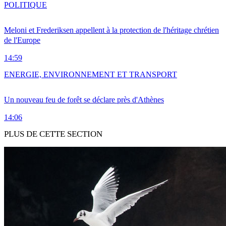
POLITIQUE
Meloni et Frederiksen appellent à la protection de l'héritage chrétien
de l'Europe
14:59
ENERGIE, ENVIRONNEMENT ET TRANSPORT
Un nouveau feu de forêt se déclare près d'Athènes
14:06
PLUS DE CETTE SECTION