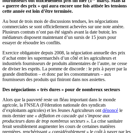
fournisseurs ont officiellement pris fin hier (1
mars). Mais la
« guerre des prix » qui aura encore une fois attisée les tensions
cette année est loin d’être terminée.
Au bout de trois mois de discussions tendues, les négociations
commerciales se sont officiellement achevées sur une note amère.
Plusieurs contrats n’ont pas été signés avant la date butoir, les
médiateurs disposent maintenant d’un sursis de 15 jours pour
essayer de résoudre les conflits.
Exercice obligatoire depuis 2008, la négociation annuelle des prix
d’achat entre les supermarchés d’un côté et les agriculteurs et
industriels fournisseurs de produits alimentaires de l’autre, ne cesse
de diviser les esprits. La pomme de discorde : le prix à payer par la
grande distribution – et donc par les consommateurs – aux
fournisseurs des produits qui finiront dans nos assiettes.
Des négociations « très dures » pour de nombreux secteurs
Alors que la pauvreté reste un fléau important dans le monde
agricole, la FNSEA (Féderation nationale des syndicats
d’exploitants agricoles) et les Jeunes Agriculteurs ont
dénoncé
le
mois dernier une
« déflation en cascade qui s’impose aux
producteurs dans de trop nombreux secteurs ».
La crise sanitaire
ferait sensiblement augmenter les cours de certaines matières
premières, renchérissant
« considérablement »
le coût à payer par les