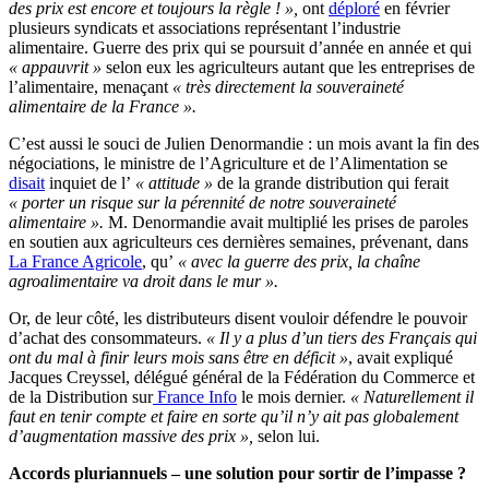
des prix est encore et toujours la règle ! »,
ont
déploré
en février
plusieurs syndicats et associations représentant l’industrie
alimentaire. Guerre des prix qui se poursuit d’année en année et qui
« appauvrit »
selon eux les agriculteurs autant que les entreprises de
l’alimentaire, menaçant
« très directement la souveraineté
alimentaire de la France ».
C’est aussi le souci de Julien Denormandie : un mois avant la fin des
négociations, le ministre de l’Agriculture et de l’Alimentation se
disait
inquiet de l’
« attitude »
de la grande distribution qui ferait
« porter un risque sur la pérennité de notre souveraineté
alimentaire ».
M. Denormandie avait multiplié les prises de paroles
en soutien aux agriculteurs ces dernières semaines, prévenant, dans
La France Agricole
, qu’
« avec la guerre des prix, la chaîne
agroalimentaire va droit dans le mur ».
Or, de leur côté, les distributeurs disent vouloir défendre le pouvoir
d’achat des consommateurs.
« Il y a plus d’un tiers des Français qui
ont du mal à finir leurs mois sans être en déficit »
, avait expliqué
Jacques Creyssel, délégué général de la Fédération du Commerce et
de la Distribution sur
France Info
le mois dernier.
« Naturellement il
faut en tenir compte et faire en sorte qu’il n’y ait pas globalement
d’augmentation massive des prix »,
selon lui.
Accords pluriannuels – une solution pour sortir de l’impasse ?