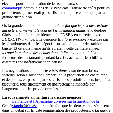
éleveurs pour l’alimentation de leurs animaux, selon un
communiqué
commun des deux syndicats. Hausse de coûts pour les
producteurs qui ne serait pas suffisamment prise en compte par la
grande distribution.
Or, la grande distribution aurait
« nié le fait que le prix des céréales
impacte énormément le coût de l’alimentation animale »,
déplore
Christiane Lambert, présidente de la FNSEA en entretien avec
EURACTIV France
. Elle dénonce la
« forte pression »
exercée par
les distributeurs dans les négociations afin d’obtenir des tarifs en
baisse. Et ce alors même qu’ils auraient, cette dernière année,
« capté la majorité des achats dans l’alimentation »
dû à la
fermeture des restaurants pendant la crise, accusant des chiffres
d’affaires considérablement en hausse.
Les négociations auraient été
« très dures »
sur de nombreux
secteurs, selon Christiane Lambert, de la production de charcuterie
et de poules, en passant par les œufs et les produits laitiers jusqu’à la
biscuiterie, tous directement ou indirectement impactés par
l’augmentation des prix de céréales.
La souveraineté alimentaire française menacée
La France et l’Allemagne divisées sur la question de la
Ce n’est pourtant pas la première fois que les deux camps s’enlisent
viande à l’école
dans un débat sur la juste rémunération des producteurs.
« La guerre