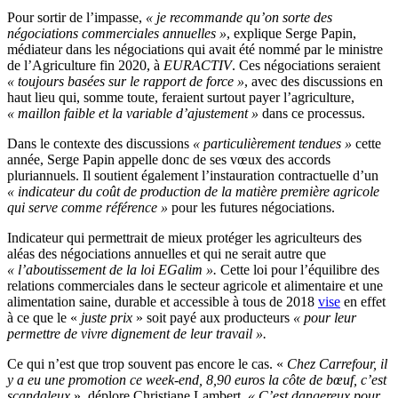
Pour sortir de l’impasse,
« je recommande qu’on sorte des
négociations commerciales annuelles »
, explique Serge Papin,
médiateur dans les négociations qui avait été nommé par le ministre
de l’Agriculture fin 2020, à
EURACTIV
. Ces négociations seraient
« toujours basées sur le rapport de force »
, avec des discussions en
haut lieu qui, somme toute, feraient surtout payer l’agriculture,
« maillon faible et la variable d’ajustement »
dans ce processus.
Dans le contexte des discussions
« particulièrement tendues »
cette
année, Serge Papin appelle donc de ses vœux des accords
pluriannuels. Il soutient également l’instauration contractuelle d’un
« indicateur du coût de production de la matière première agricole
qui serve comme référence »
pour les futures négociations.
Indicateur qui permettrait de mieux protéger les agriculteurs des
aléas des négociations annuelles et qui ne serait autre que
« l’aboutissement de la loi EGalim ».
Cette loi pour l’équilibre des
relations commerciales dans le secteur agricole et alimentaire et une
alimentation saine, durable et accessible à tous de 2018
vise
en effet
à ce que le «
juste prix
» soit payé aux producteurs
« pour leur
permettre de vivre dignement de leur travail ».
Ce qui n’est que trop souvent pas encore le cas. «
Chez Carrefour, il
y a eu une promotion ce week-end, 8,90 euros la côte de bœuf, c’est
scandaleux
», déplore Christiane Lambert.
« C’est dangereux pour