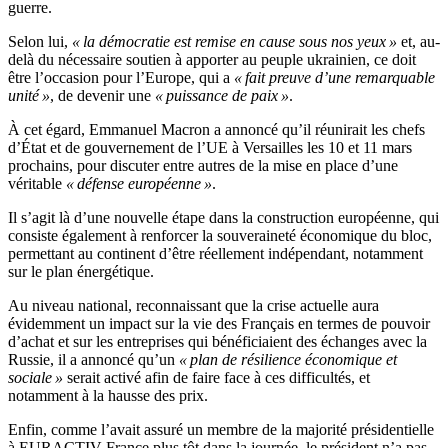
guerre.
Selon lui,
« la démocratie est remise en cause sous nos yeux »
et, au-
delà du nécessaire soutien à apporter au peuple ukrainien, ce doit
être l’occasion pour l’Europe, qui a
« fait preuve d’une remarquable
unité »
, de devenir une
« puissance de paix »
.
À cet égard, Emmanuel Macron a annoncé qu’il réunirait les chefs
d’État et de gouvernement de l’UE à Versailles les 10 et 11 mars
prochains, pour discuter entre autres de la mise en place d’une
véritable
« défense européenne »
.
Il s’agit là d’une nouvelle étape dans la construction européenne, qui
consiste également à renforcer la souveraineté économique du bloc,
permettant au continent d’être réellement indépendant, notamment
sur le plan énergétique.
Au niveau national, reconnaissant que la crise actuelle aura
évidemment un impact sur la vie des Français en termes de pouvoir
d’achat et sur les entreprises qui bénéficiaient des échanges avec la
Russie, il a annoncé qu’un
« plan de résilience économique et
sociale »
serait activé afin de faire face à ces difficultés, et
notamment à la hausse des prix.
Enfin, comme l’avait assuré un membre de la majorité présidentielle
à EURACTIV France plus tôt dans la journée, le président n’a pas