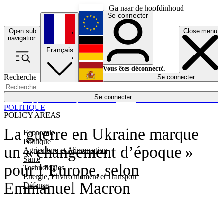
Ga naar de hoofdinhoud
Se connecter
Open sub
Close menu
English
navigation
Français
Deutsch
Vous êtes déconnecté.
Recherche
Se connecter
Español
Lumières éteintes
Se connecter
Rapporteur
Politique
Économie
Newsletters
Evénements
Em
POLITIQUE
POLICY AREAS
La guerre en Ukraine marque
Economie
Politique
un « changement d’époque »
Agriculture et Alimentation
Santé
pour l’Europe, selon
Technologies
Energie, Environnement et Transport
Emmanuel Macron
Défense