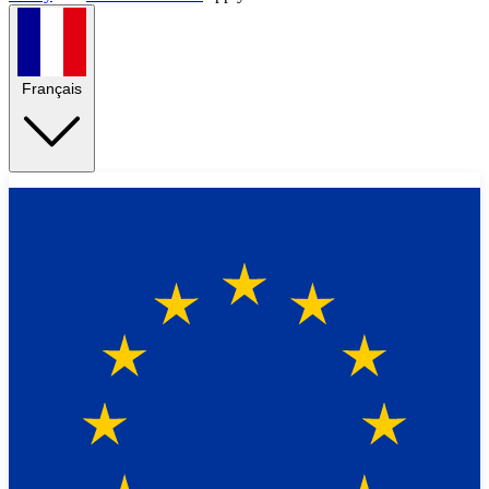
Français