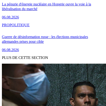
La pénurie d'énergie nucléaire en Hongrie ouvre la voie à la
libéralisation du marché
06.08.2026
PRO
POLITIQUE
Guerre de désinformation russe : les élections municipales
allemandes prises pour cible
06.08.2026
PLUS DE CETTE SECTION