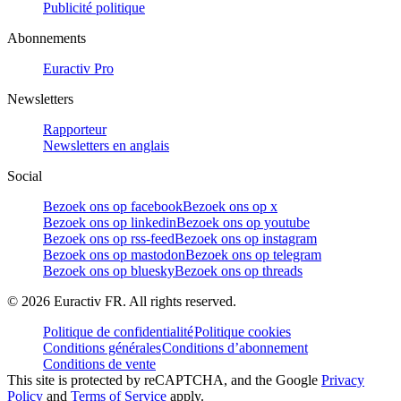
Publicité politique
Abonnements
Euractiv Pro
Newsletters
Rapporteur
Newsletters en anglais
Social
Bezoek ons op facebook
Bezoek ons op x
Bezoek ons op linkedin
Bezoek ons op youtube
Bezoek ons op rss-feed
Bezoek ons op instagram
Bezoek ons op mastodon
Bezoek ons op telegram
Bezoek ons op bluesky
Bezoek ons op threads
©
2026
Euractiv FR. All rights reserved.
Politique de confidentialité
Politique cookies
Conditions générales
Conditions d’abonnement
Conditions de vente
This site is protected by reCAPTCHA, and the Google
Privacy
Policy
and
Terms of Service
apply.