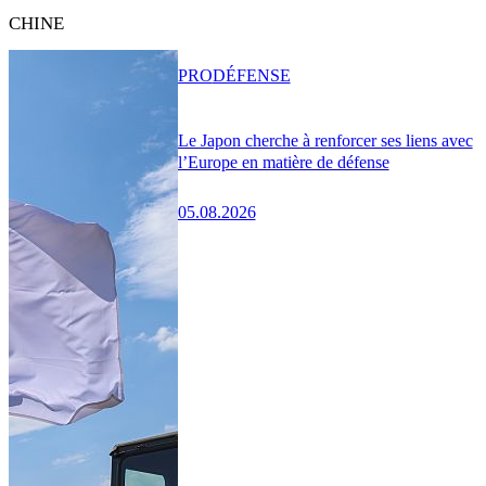
CHINE
PRO
DÉFENSE
Le Japon cherche à renforcer ses liens avec
l’Europe en matière de défense
05.08.2026