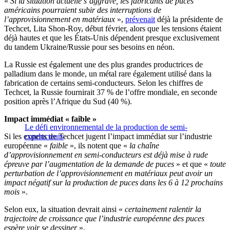
«
Si la situation actuelle s’aggrave, les fabricants de puces
américains pourraient subir des interruptions de
l’approvisionnement en matériaux
»,
prévenait
déjà la présidente de
Techcet, Lita Shon-Roy, début février, alors que les tensions étaient
déjà hautes et que les États-Unis dépendent presque exclusivement
du tandem Ukraine/Russie pour ses besoins en néon.
La Russie est également une des plus grandes productrices de
palladium dans le monde, un métal rare également utilisé dans la
fabrication de certains semi-conducteurs. Selon les chiffres de
Techcet, la Russie fournirait 37 % de l’offre mondiale, en seconde
position après l’Afrique du Sud (40 %).
Impact immédiat « faible »
Le défi environnemental de la production de semi-
Si les experts de Techcet jugent l’impact immédiat sur l’industrie
conducteurs
européenne «
faible
», ils notent que «
la chaîne
d’approvisionnement en semi-conducteurs est déjà mise à rude
épreuve par l’augmentation de la demande de puces
» et que «
toute
perturbation de l’approvisionnement en matériaux peut avoir un
impact négatif sur la production de puces dans les 6 à 12 prochains
mois
».
Selon eux, la situation devrait ainsi «
certainement ralentir la
trajectoire de croissance que l’industrie européenne des puces
espère voir se dessiner
».