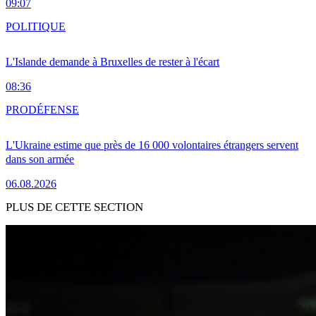
09:07
POLITIQUE
L'Islande demande à Bruxelles de rester à l'écart
08:36
PRO
DÉFENSE
L'Ukraine estime que près de 16 000 volontaires étrangers servent
dans son armée
06.08.2026
PLUS DE CETTE SECTION