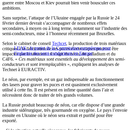
guerre entre Moscou et Kiev pourrait bien venir bousculer ces
ambitions.
Sans surprise, l’attaque de l’Ukraine engagée par la Russie le 24
février dernier devrait s’accompagner de nombreux effets
secondaires, à moyen ou à long terme, notamment sur l’industrie des
semi-conducteurs, mise à l’honneur récemment par Bruxelles.
Selon le cabinet de conseil
Techcet
, la production de trois matériaux
LEAK : le projet de la Commission européenne pour
critiques à la fabrication de ces puces électroniques pourrait être
l’industrie des semi-conducteurs en Europe
impactée par la situation : il s’agit du néon, du palladium et du
C4F6. «
Ces matériaux sont essentiels au développement des semi-
conducteurs et sont irremplaçables
», expliquent les analyses de
Technet à EURACTIV.
Le néon, par exemple, est un gaz indispensable au fonctionnement
des lasers pour graver les puces et est quasiment exclusivement
utilisé à cette fin. Il est présent en infime quantité dans l’air et
nécessitent donc de traiter de très grands volumes.
La Russie produit beaucoup de néon, car elle dispose d’une grande
industrie sidérurgique, très gourmande en oxygène. Le pays l’envoie
ensuite en Ukraine où le néon sera extrait et purifié pour être
exporté.