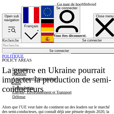
Ga naar de hoofdinhoud
Se connecter
Open sub
Close menu
English
navigation
Français
Deutsch
Vous êtes déconnecté.
Recherche
Se connecter
Español
Lumières éteintes
Se connecter
Rapporteur
Politique
Économie
Newsletters
Evénements
Em
POLITIQUE
POLICY AREAS
La guerre en Ukraine pourrait
Economie
Politique
impacter la production de semi-
Agriculture et Alimentation
Santé
conducteurs
Technologies
Energie, Environnement et Transport
Défense
Alors que l’UE veut faire du continent un des leaders sur le marché
des semi-conducteurs, qui connaît déjà une pénurie depuis 2020, la