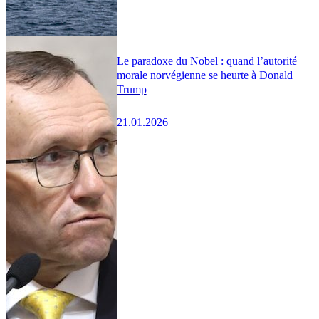
Le paradoxe du Nobel : quand l’autorité
morale norvégienne se heurte à Donald
Trump
21.01.2026