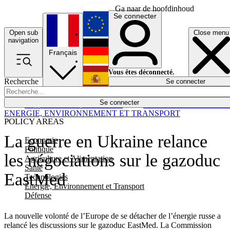
Ga naar de hoofdinhoud
Se connecter
Open sub
Close menu
English
navigation
Français
Deutsch
Vous êtes déconnecté.
Recherche
Se connecter
Español
Lumières éteintes
Se connecter
Rapporteur
Politique
Économie
Newsletters
Evénements
Em
ENERGIE, ENVIRONNEMENT ET TRANSPORT
POLICY AREAS
La guerre en Ukraine relance
Economie
Politique
les négociations sur le gazoduc
Agriculture et Alimentation
Santé
EastMed
Technologies
Energie, Environnement et Transport
Défense
La nouvelle volonté de l’Europe de se détacher de l’énergie russe a
relancé les discussions sur le gazoduc EastMed. La Commission