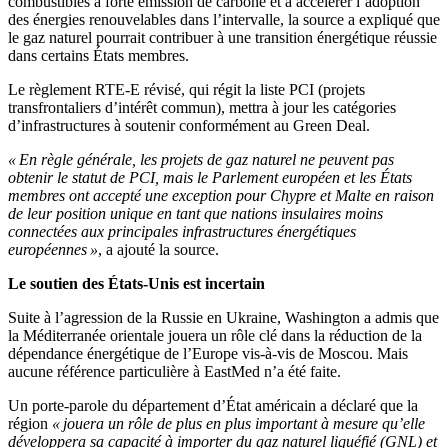
combustibles à forte émission de carbone et à accélérer l’adoption
des énergies renouvelables dans l’intervalle, la source a expliqué que
le gaz naturel pourrait contribuer à une transition énergétique réussie
dans certains États membres.
Le règlement RTE-E révisé, qui régit la liste PCI (projets
transfrontaliers d’intérêt commun), mettra à jour les catégories
d’infrastructures à soutenir conformément au Green Deal.
« En règle générale, les projets de gaz naturel ne peuvent pas
obtenir le statut de PCI, mais le Parlement européen et les États
membres ont accepté une exception pour Chypre et Malte en raison
de leur position unique en tant que nations insulaires moins
connectées aux principales infrastructures énergétiques
européennes »
, a ajouté la source.
Le soutien des États-Unis est incertain
Suite à l’agression de la Russie en Ukraine, Washington a admis que
la Méditerranée orientale jouera un rôle clé dans la réduction de la
dépendance énergétique de l’Europe vis-à-vis de Moscou. Mais
aucune référence particulière à EastMed n’a été faite.
Un porte-parole du département d’État américain a déclaré que la
région
« jouera un rôle de plus en plus important à mesure qu’elle
développera sa capacité à importer du gaz naturel liquéfié (GNL) et