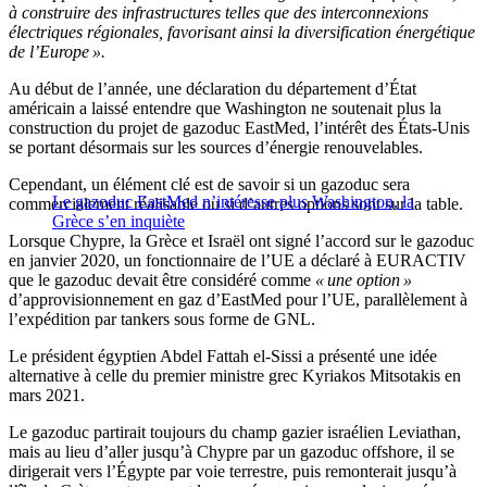
à construire des infrastructures telles que des interconnexions
électriques régionales, favorisant ainsi la diversification énergétique
de l’Europe ».
Au début de l’année, une déclaration du département d’État
américain a laissé entendre que Washington ne soutenait plus la
construction du projet de gazoduc EastMed, l’intérêt des États-Unis
se portant désormais sur les sources d’énergie renouvelables.
Cependant, un élément clé est de savoir si un gazoduc sera
Le gazoduc EastMed n’intéresse plus Washington, la
commercialement réalisable ou si d’autres options sont sur la table.
Grèce s’en inquiète
Lorsque Chypre, la Grèce et Israël ont signé l’accord sur le gazoduc
en janvier 2020, un fonctionnaire de l’UE a déclaré à EURACTIV
que le gazoduc devait être considéré comme
« une option »
d’approvisionnement en gaz d’EastMed pour l’UE, parallèlement à
l’expédition par tankers sous forme de GNL.
Le président égyptien Abdel Fattah el-Sissi a présenté une idée
alternative à celle du premier ministre grec Kyriakos Mitsotakis en
mars 2021.
Le gazoduc partirait toujours du champ gazier israélien Leviathan,
mais au lieu d’aller jusqu’à Chypre par un gazoduc offshore, il se
dirigerait vers l’Égypte par voie terrestre, puis remonterait jusqu’à