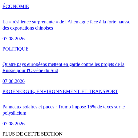
ÉCONOMIE
La « résilience surprenante » de l'Allemagne face à la forte hausse
des exportations chinoises
07.08.2026
POLITIQUE
Quatre pays européens mettent en garde contre les projets de la
Russie pour l'Ossétie du Sud
07.08.2026
PRO
ENERGIE, ENVIRONNEMENT ET TRANSPORT
Panneaux solaires et puces : Trump impose 15% de taxes sur le
polysilicium
07.08.2026
PLUS DE CETTE SECTION