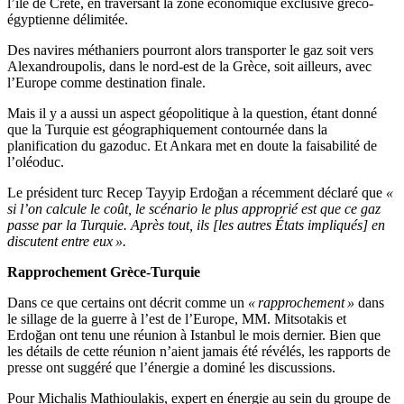
l’île de Crète, en traversant la zone économique exclusive gréco-
égyptienne délimitée.
Des navires méthaniers pourront alors transporter le gaz soit vers
Alexandroupolis, dans le nord-est de la Grèce, soit ailleurs, avec
l’Europe comme destination finale.
Mais il y a aussi un aspect géopolitique à la question, étant donné
que la Turquie est géographiquement contournée dans la
planification du gazoduc. Et Ankara met en doute la faisabilité de
l’oléoduc.
Le président turc Recep Tayyip Erdoğan a récemment déclaré que
«
si l’on calcule le coût, le scénario le plus approprié est que ce gaz
passe par la Turquie. Après tout, ils [les autres États impliqués] en
discutent entre eux ».
Rapprochement Grèce-Turquie
Dans ce que certains ont décrit comme un
« rapprochement »
dans
le sillage de la guerre à l’est de l’Europe, MM. Mitsotakis et
Erdoğan ont tenu une réunion à Istanbul le mois dernier. Bien que
les détails de cette réunion n’aient jamais été révélés, les rapports de
presse ont suggéré que l’énergie a dominé les discussions.
Pour Michalis Mathioulakis, expert en énergie au sein du groupe de