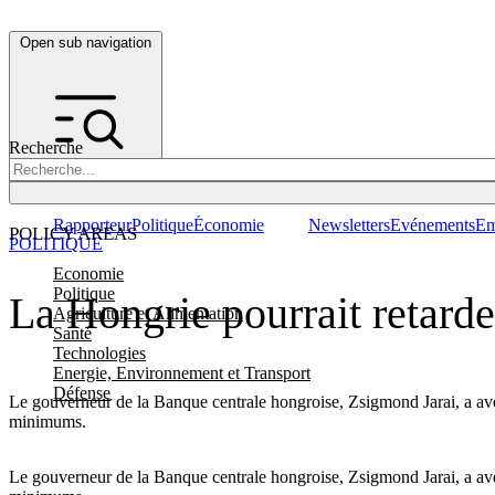
Open sub navigation
Recherche
Rapporteur
Politique
Économie
Newsletters
Evénements
Em
POLICY AREAS
POLITIQUE
Economie
Politique
La Hongrie pourrait retarde
Agriculture et Alimentation
Santé
Technologies
Energie, Environnement et Transport
Défense
Le gouverneur de la Banque centrale hongroise, Zsigmond Jarai, a averti
minimums.
Le gouverneur de la Banque centrale hongroise, Zsigmond Jarai, a avert