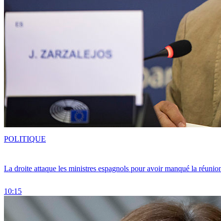
POLITIQUE
La droite attaque les ministres espagnols pour avoir manqué la réunio
10:15