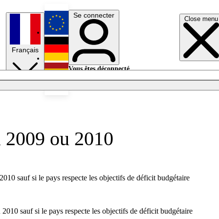
Se connecter
Close menu
English
Français
Deutsch
Vous êtes déconnecté.
Se connecter
Español
Lumières éteintes
'à 2009 ou 2010
10 sauf si le pays respecte les objectifs de déficit budgétaire
010 sauf si le pays respecte les objectifs de déficit budgétaire