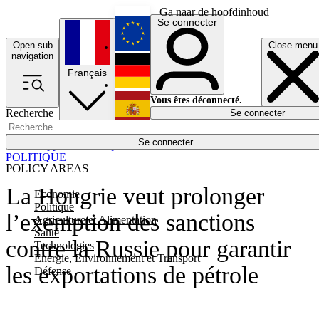
Ga naar de hoofdinhoud
Se connecter
Open sub
Close menu
English
navigation
Français
Deutsch
Vous êtes déconnecté.
Recherche
Se connecter
Español
Lumières éteintes
Se connecter
Rapporteur
Politique
Économie
Newsletters
Evénements
Em
POLITIQUE
POLICY AREAS
La Hongrie veut prolonger
Economie
Politique
l’exemption des sanctions
Agriculture et Alimentation
Santé
contre la Russie pour garantir
Technologies
Energie, Environnement et Transport
les exportations de pétrole
Défense