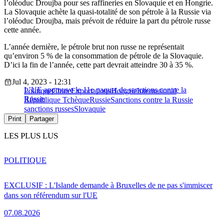
l’oléoduc Droujba pour ses raffineries en Slovaquie et en Hongrie.
La Slovaquie achète la quasi-totalité de son pétrole à la Russie via
l’oléoduc Droujba, mais prévoit de réduire la part du pétrole russe
cette année.
L’année dernière, le pétrole brut non russe ne représentait
qu’environ 5 % de la consommation de pétrole de la Slovaquie.
D’ici la fin de l’année, cette part devrait atteindre 30 à 35 %.
Jul 4, 2023 - 12:31
L’UE approuve le 11e paquet de sanctions contre la
Politique
Chine
Exportations
Hongrie
International
Russie
République Tchèque
Russie
Sanctions contre la Russie
sanctions russes
Slovaquie
Print
Partager
LES PLUS LUS
POLITIQUE
EXCLUSIF : L'Islande demande à Bruxelles de ne pas s'immiscer
dans son référendum sur l'UE
07.08.2026