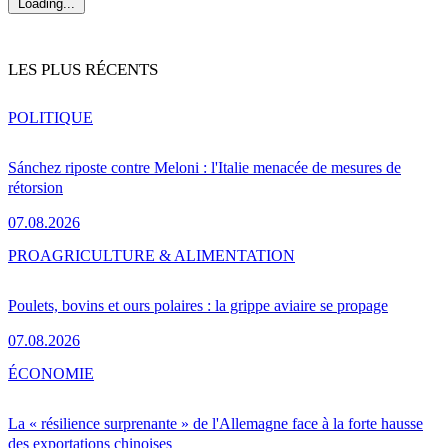
Loading...
LES PLUS RÉCENTS
POLITIQUE
Sánchez riposte contre Meloni : l'Italie menacée de mesures de
rétorsion
07.08.2026
PRO
AGRICULTURE & ALIMENTATION
Poulets, bovins et ours polaires : la grippe aviaire se propage
07.08.2026
ÉCONOMIE
La « résilience surprenante » de l'Allemagne face à la forte hausse
des exportations chinoises