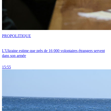
PRO
POLITIQUE
L'Ukraine estime que près de 16 000 volontaires étrangers servent
dans son armée
15:55