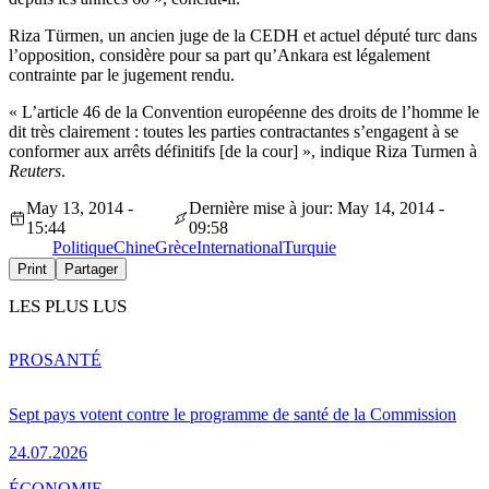
Riza Türmen, un ancien juge de la CEDH et actuel député turc dans
l’opposition, considère pour sa part qu’Ankara est légalement
contrainte par le jugement rendu.
« L’article 46 de la Convention européenne des droits de l’homme le
dit très clairement : toutes les parties contractantes s’engagent à se
conformer aux arrêts définitifs [de la cour] », indique Riza Turmen à
Reuters
.
May 13, 2014 -
Dernière mise à jour: May 14, 2014 -
15:44
09:58
Politique
Chine
Grèce
International
Turquie
Print
Partager
LES PLUS LUS
PRO
SANTÉ
Sept pays votent contre le programme de santé de la Commission
24.07.2026
ÉCONOMIE