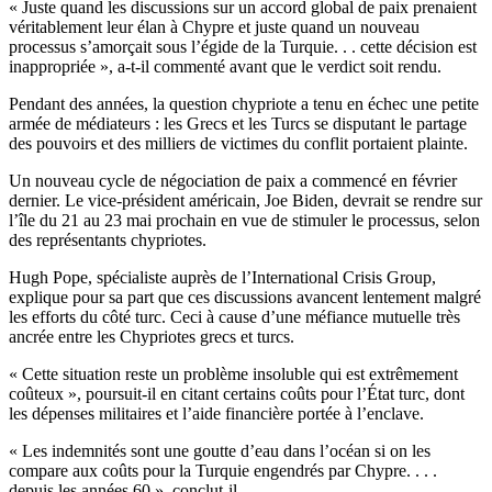
« Juste quand les discussions sur un accord global de paix prenaient
véritablement leur élan à Chypre et juste quand un nouveau
processus s’amorçait sous l’égide de la Turquie. . . cette décision est
inappropriée », a-t-il commenté avant que le verdict soit rendu.
Pendant des années, la question chypriote a tenu en échec une petite
armée de médiateurs : les Grecs et les Turcs se disputant le partage
des pouvoirs et des milliers de victimes du conflit portaient plainte.
Un nouveau cycle de négociation de paix a commencé en février
dernier. Le vice-président américain, Joe Biden, devrait se rendre sur
l’île du 21 au 23 mai prochain en vue de stimuler le processus, selon
des représentants chypriotes.
Hugh Pope, spécialiste auprès de l’International Crisis Group,
explique pour sa part que ces discussions avancent lentement malgré
les efforts du côté turc. Ceci à cause d’une méfiance mutuelle très
ancrée entre les Chypriotes grecs et turcs.
« Cette situation reste un problème insoluble qui est extrêmement
coûteux », poursuit-il en citant certains coûts pour l’État turc, dont
les dépenses militaires et l’aide financière portée à l’enclave.
« Les indemnités sont une goutte d’eau dans l’océan si on les
compare aux coûts pour la Turquie engendrés par Chypre. . . .
depuis les années 60 », conclut-il.