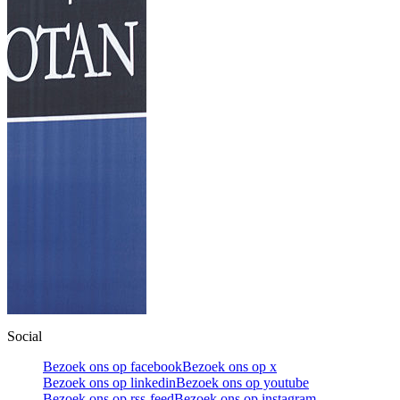
Social
Bezoek ons op facebook
Bezoek ons op x
Bezoek ons op linkedin
Bezoek ons op youtube
Bezoek ons op rss-feed
Bezoek ons op instagram