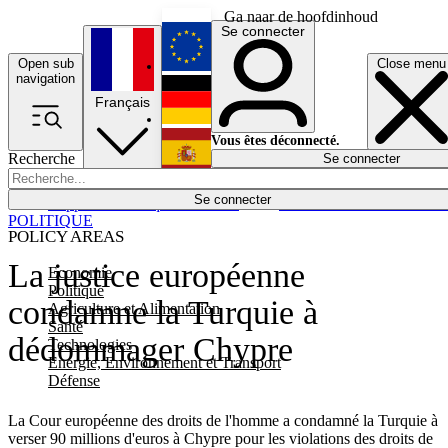
Ga naar de hoofdinhoud
Se connecter
Open sub
Close menu
English
navigation
Français
Deutsch
Vous êtes déconnecté.
Recherche
Se connecter
Español
Lumières éteintes
Se connecter
Rapporteur
Politique
Économie
Newsletters
Evénements
Em
POLITIQUE
POLICY AREAS
La justice européenne
Economie
Politique
condamne la Turquie à
Agriculture et Alimentation
Santé
dédommager Chypre
Technologies
Energie, Environnement et Transport
Défense
La Cour européenne des droits de l'homme a condamné la Turquie à
verser 90 millions d'euros à Chypre pour les violations des droits de