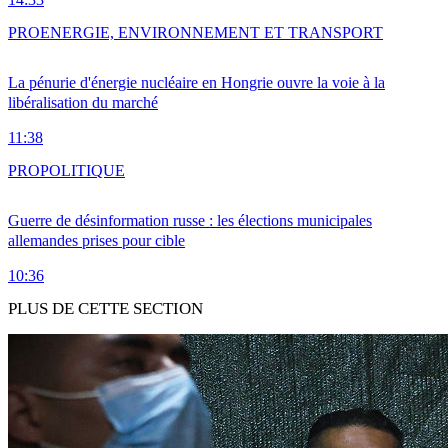
PRO
ENERGIE, ENVIRONNEMENT ET TRANSPORT
La pénurie d'énergie nucléaire en Hongrie ouvre la voie à la
libéralisation du marché
11:38
PRO
POLITIQUE
Guerre de désinformation russe : les élections municipales
allemandes prises pour cible
10:36
PLUS DE CETTE SECTION