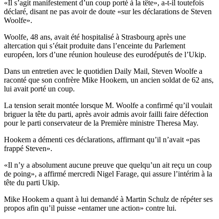
«Il s’agit manifestement d’un coup porté à la tête», a-t-il toutefois
déclaré, disant ne pas avoir de doute «sur les déclarations de Steven
Woolfe».
Woolfe, 48 ans, avait été hospitalisé à Strasbourg après une
altercation qui s’était produite dans l’enceinte du Parlement
européen, lors d’une réunion houleuse des eurodéputés de l’Ukip.
Dans un entretien avec le quotidien Daily Mail, Steven Woolfe a
raconté que son confrère Mike Hookem, un ancien soldat de 62 ans,
lui avait porté un coup.
La tension serait montée lorsque M. Woolfe a confirmé qu’il voulait
briguer la tête du parti, après avoir admis avoir failli faire défection
pour le parti conservateur de la Première ministre Theresa May.
Hookem a démenti ces déclarations, affirmant qu’il n’avait «pas
frappé Steven».
«Il n’y a absolument aucune preuve que quelqu’un ait reçu un coup
de poing», a affirmé mercredi Nigel Farage, qui assure l’intérim à la
tête du parti Ukip.
Mike Hookem a quant à lui demandé à Martin Schulz de répéter ses
propos afin qu’il puisse «entamer une action» contre lui.