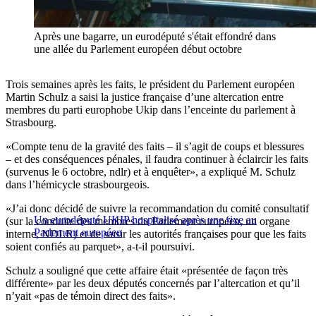
Après une bagarre, un eurodéputé s'était effondré dans
une allée du Parlement européen début octobre
Trois semaines après les faits, le président du Parlement européen
Martin Schulz a saisi la justice française d’une altercation entre
membres du parti europhobe Ukip dans l’enceinte du parlement à
Strasbourg.
«Compte tenu de la gravité des faits – il s’agit de coups et blessures
– et des conséquences pénales, il faudra continuer à éclaircir les faits
(survenus le 6 octobre, ndlr) et à enquêter», a expliqué M. Schulz
dans l’hémicycle strasbourgeois.
«J’ai donc décidé de suivre la recommandation du comité consultatif
Un eurodéputé UKIP hospitalisé après une rixe au
(sur la conduite des membres du Parlement européen, un organe
Parlement européen
interne, NDLR) et de saisir les autorités françaises pour que les faits
soient confiés au parquet», a-t-il poursuivi.
Schulz a souligné que cette affaire était «présentée de façon très
différente» par les deux députés concernés par l’altercation et qu’il
n’yait «pas de témoin direct des faits».