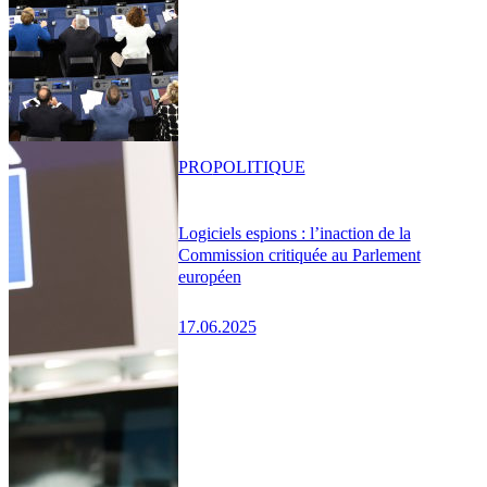
PRO
POLITIQUE
Logiciels espions : l’inaction de la
Commission critiquée au Parlement
européen
17.06.2025