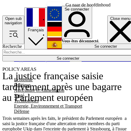
Ga naar de hoofdinhoud
Se connecter
Open sub
Close menu
English
navigation
Français
Deutsch
Vous êtes déconnecté.
Recherche
Se connecter
Español
Lumières éteintes
Se connecter
Rapporteur
Politique
Économie
Newsletters
Evénements
Em
POLICY AREAS
La justice française saisie
Economie
tardivement après une bagarre
Politique
Agriculture et Alimentation
au Parlement européen
Santé
Technologies
Energie, Environnement et Transport
Défense
Trois semaines après les faits, le président du Parlement européen a
saisi la justice française d'une altercation entre membres du parti
europhobe Ukip dans l'enceinte du parlement à Strasbourg, à l'issue