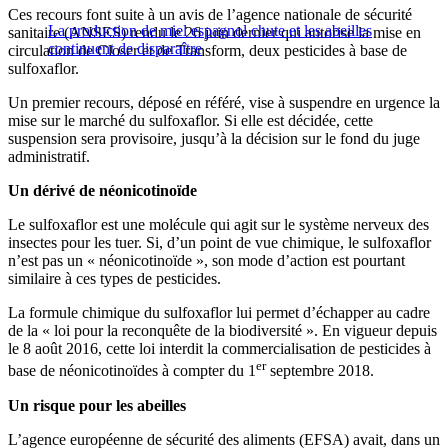
Ces recours font suite à un avis de l’agence nationale de sécurité
La production de miel espagnol chute et les abeilles
sanitaire (ANSES) rendu le 26 juin dernier qui autorise la mise en
continuent de disparaître
circulation de Closer et de Transform, deux pesticides à base de
sulfoxaflor.
Un premier recours, déposé en référé, vise à suspendre en urgence la
mise sur le marché du sulfoxaflor. Si elle est décidée, cette
suspension sera provisoire, jusqu’à la décision sur le fond du juge
administratif.
Un dérivé de néonicotinoïde
Le sulfoxaflor est une molécule qui agit sur le système nerveux des
insectes pour les tuer. Si, d’un point de vue chimique, le sulfoxaflor
n’est pas un « néonicotinoïde », son mode d’action est pourtant
similaire à ces types de pesticides.
La formule chimique du sulfoxaflor lui permet d’échapper au cadre
de la « loi pour la reconquête de la biodiversité ». En vigueur depuis
le 8 août 2016, cette loi interdit la commercialisation de pesticides à
er
base de néonicotinoïdes à compter du 1
septembre 2018.
Un risque pour les abeilles
L’agence européenne de sécurité des aliments (EFSA) avait, dans un