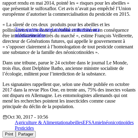
rapport rendu en mai 2014, pointé les « risques pour les abeilles »
que présentait le sulfoxaflor. Cet avis n’avait pas empêché l’Union
européenne d’autoriser la commercialisation du pesticide en 2015.
« La sûreté de ces deux produits pour les abeilles et les
Trois quarts du miel mondial contaminé aux
pollinisateurs n’est donc pas établie et ils doivent en conséquence
néonicotinoïdes
être immédiatement retirés du marché », estime François Veillerette,
directeur de Générations futures, qui appelle le gouvernement à
« s’opposer clairement à l’homologation de tout pesticide contenant
une substance de la famille des néonicotinoïdes ».
Dans une tribune, parue le 24 octobre dans le journal Le Monde,
trois élus, dont Delphine Batho, ancienne ministre socialiste de
l’écologie, militent pour l’interdiction de la substance.
Les signataires rappellent que, selon une étude publiée en octobre
2017 dans la revue Plos One, en trente ans, 75% des insectes volants
ont disparu en Allemagne. Les entomologistes allemands qui ont
mené les recherches pointent les insecticides comme cause
principale du déclin de la population.
Oct 30, 2017 - 10:56
Agriculture & Alimentation
abeilles
EFSA
miel
néonicotinoïdes
Pesticides
Print
Partager