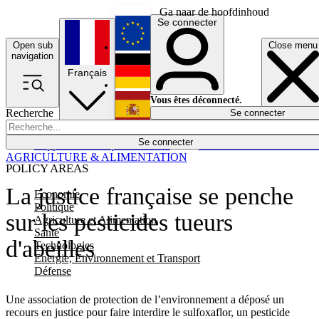
Ga naar de hoofdinhoud
Se connecter
Open sub
Close menu
English
navigation
Français
Deutsch
Vous êtes déconnecté.
Recherche
Se connecter
Español
Lumières éteintes
Se connecter
Rapporteur
Politique
Économie
Newsletters
Evénements
Em
AGRICULTURE & ALIMENTATION
POLICY AREAS
La justice française se penche
Economie
Politique
sur les pesticides tueurs
Agriculture et Alimentation
Santé
d'abeilles
Technologies
Energie, Environnement et Transport
Défense
Une association de protection de l’environnement a déposé un
recours en justice pour faire interdire le sulfoxaflor, un pesticide