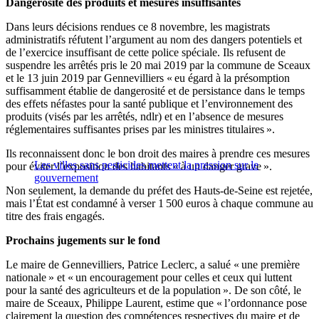
Dangerosité des produits et mesures insuffisantes
Dans leurs décisions rendues ce 8 novembre, les magistrats
administratifs réfutent l’argument au nom des dangers potentiels et
de l’exercice insuffisant de cette police spéciale. Ils refusent de
suspendre les arrêtés pris le 20 mai 2019 par la commune de Sceaux
et le 13 juin 2019 par Gennevilliers « eu égard à la présomption
suffisamment établie de dangerosité et de persistance dans le temps
des effets néfastes pour la santé publique et l’environnement des
produits (visés par les arrêtés, ndlr) et en l’absence de mesures
réglementaires suffisantes prises par les ministres titulaires ».
Ils reconnaissent donc le bon droit des maires à prendre ces mesures
Les villes sans pesticides mettent la pression sur le
pour éviter l’exposition des habitants « à un danger grave ».
gouvernement
Non seulement, la demande du préfet des Hauts-de-Seine est rejetée,
mais l’État est condamné à verser 1 500 euros à chaque commune au
titre des frais engagés.
Prochains jugements sur le fond
Le maire de Gennevilliers, Patrice Leclerc, a salué « une première
nationale » et « un encouragement pour celles et ceux qui luttent
pour la santé des agriculteurs et de la population ». De son côté, le
maire de Sceaux, Philippe Laurent, estime que « l’ordonnance pose
clairement la question des compétences respectives du maire et de