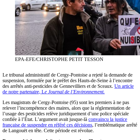
EPA-EFE/CHRISTOPHE PETIT TESSON
Le tribunal administratif de Cergy-Pontoise a rejeté la demande de
suspension, formulée par le préfet des Hauts-de-Seine à l’encontre
des arrêtés anti-pesticides de Gennevilliers et de Sceaux.
Un article
de notre partenaire, L
e Journal de l’Environnement.
Les magistrats de Cergy-Pontoise (95) sont les premiers à ne pas
relever l’incompétence des maires, alors que la réglementation de
l’usage des pesticides relève juridiquement d’une police spéciale
confiée à l’État. L’argument avait jusque-là
convaincu la justice
française de suspendre en référé ces décisions
, l’emblématique arrêté
de Langouët en tête. Cette période est révolue.