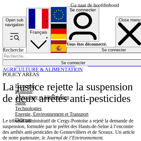
Ga naar de hoofdinhoud
Se connecter
Open sub
Close menu
English
navigation
Français
Deutsch
Vous êtes déconnecté.
Recherche
Se connecter
Español
Lumières éteintes
Se connecter
Rapporteur
Politique
Économie
Newsletters
Evénements
Em
AGRICULTURE & ALIMENTATION
POLICY AREAS
La justice rejette la suspension
Economie
Politique
de deux arrêtés anti-pesticides
Agriculture et Alimentation
Santé
Technologies
Energie, Environnement et Transport
Défense
Le tribunal administratif de Cergy-Pontoise a rejeté la demande de
suspension, formulée par le préfet des Hauts-de-Seine à l’encontre
des arrêtés anti-pesticides de Gennevilliers et de Sceaux. Un article
de notre partenaire,
le Journal de l’Environnement.