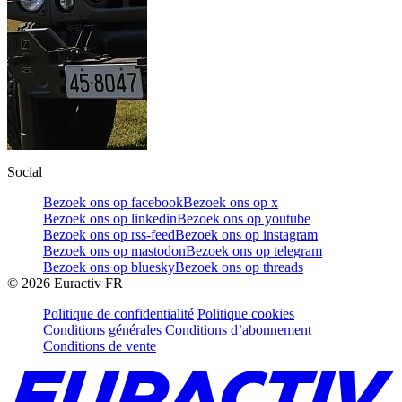
Social
Bezoek ons op facebook
Bezoek ons op x
Bezoek ons op linkedin
Bezoek ons op youtube
Bezoek ons op rss-feed
Bezoek ons op instagram
Bezoek ons op mastodon
Bezoek ons op telegram
Bezoek ons op bluesky
Bezoek ons op threads
©
2026
Euractiv FR
Politique de confidentialité
Politique cookies
Conditions générales
Conditions d’abonnement
Conditions de vente