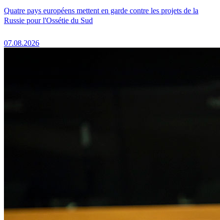
Quatre pays européens mettent en garde contre les projets de la
Russie pour l'Ossétie du Sud
07.08.2026