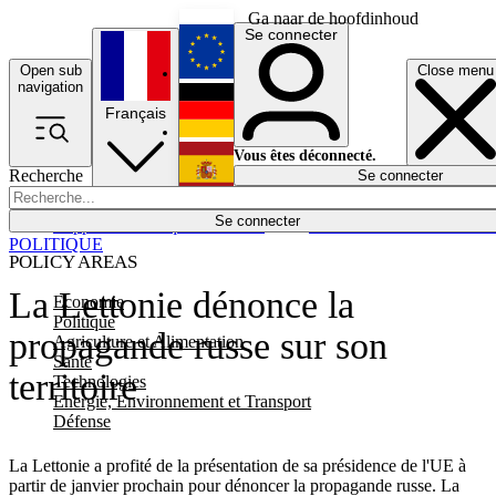
Ga naar de hoofdinhoud
Se connecter
Open sub
Close menu
English
navigation
Français
Deutsch
Vous êtes déconnecté.
Recherche
Se connecter
Español
Lumières éteintes
Se connecter
Rapporteur
Politique
Économie
Newsletters
Evénements
Em
POLITIQUE
POLICY AREAS
La Lettonie dénonce la
Economie
Politique
propagande russe sur son
Agriculture et Alimentation
Santé
territoire
Technologies
Energie, Environnement et Transport
Défense
La Lettonie a profité de la présentation de sa présidence de l'UE à
partir de janvier prochain pour dénoncer la propagande russe. La