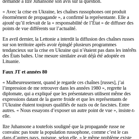
demandé à Ilze Juhansone son avis sur la question.
« Avec la crise en Ukraine, les chaînes russophones ont produit
énormément de propagande », a confirmé la représentante. Elle a
ajouté qu’il relevait de la « responsabilité de l’État » de diffuser des
points de vue différents sur l’actualité.
En avril dernier, la Lettonie a interdit la diffusion des chaînes russes
sur son territoire après avoir épinglé plusieurs programmes
tendancieux sur la crise en Ukraine qui n’étaient pas dans les intérêts
des États baltes. Une mesure similaire avait déjà été adoptée en
Lituanie.
Faux JT et années 80
« Malheureusement, quand je regarde ces chaînes [russes], j’ai
l’impression de me retrouver dans les années 1980 », regrette la
diplomate, qui a expliqué que les présentateurs utilisent même des
expressions datant de la guerre froide et que les représentants de
l’Ukraine étaient toujours qualifiés de nazis ou de fascistes. Entre
autres. « Nous essayons d’exposer un autre point de vue », insiste-t-
elle.
Ilze Juhansone a toutefois souligné que la propagande russe ne
convainc pas toute la population russophone, comme c’est le cas
dans d’autres pays, puisque, selon elle, « le même problème existe