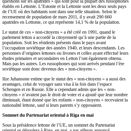
questions sur les apatrides » qui sont pour la plupart des russophones
établis en Lettonie. L’Estonie et la Lettonie sont les deux seuls pays
de l’UE où des habitants sont dans une telle situation. Selon le
recensement de population de mars 2011, il y avait 290 660
apatrides en Lettonie, ce qui représente 14,1 % de la population.
Le statut de ces « non-citoyens » a été créé en 1991, quand le
parlement letton a accordé la citoyenneté qu’à une partie de la
population. Soit les résidents présents dans le pays avant
l’occupation soviétique des années 1940, et leurs descendants. Les
personnes d’origines lettones ou livones et celles ayant effectué leurs
études primaires et secondaires en Letton l’ont également obtenu.
Mais pas les autres. Les russophones qui sont arrivés pendant l’ère
soviétique sont donc devenus des « non-citoyens ».
Ilze Juhansone estime que le statut des « non-citoyens » a aussi des
avantages, celui de voyager sans visa à la fois dans l’espace
Schengen et en Russie. Elle a cependant admis que les « non-
citoyens » n’avaient pas le droit de voter et a ajouté que leur nombre
diminuait, étant donné que les enfants « non-citoyens » recevaient la
nationalité lettone, sauf si leurs parents s’y opposaient.
Sommet du Partenariat oriental à Riga en mai
Sous la présidence lettone de l’UE, un sommet du Partenariat
oriental se déroulera à Riga, en mai, a par ailleurs annoncé