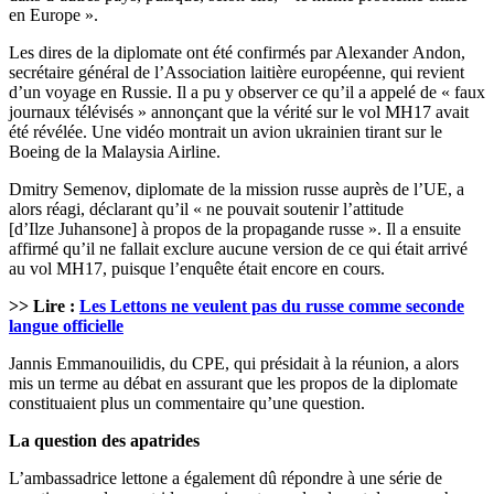
en Europe ».
Les dires de la diplomate ont été confirmés par Alexander Andon,
secrétaire général de l’Association laitière européenne, qui revient
d’un voyage en Russie. Il a pu y observer ce qu’il a appelé de « faux
journaux télévisés » annonçant que la vérité sur le vol MH17 avait
été révélée. Une vidéo montrait un avion ukrainien tirant sur le
Boeing de la Malaysia Airline.
Dmitry Semenov, diplomate de la mission russe auprès de l’UE, a
alors réagi, déclarant qu’il « ne pouvait soutenir l’attitude
[d’Ilze Juhansone] à propos de la propagande russe ». Il a ensuite
affirmé qu’il ne fallait exclure aucune version de ce qui était arrivé
au vol MH17, puisque l’enquête était encore en cours.
>> Lire :
Les Lettons ne veulent pas du russe comme seconde
langue officielle
Jannis Emmanouilidis, du CPE, qui présidait à la réunion, a alors
mis un terme au débat en assurant que les propos de la diplomate
constituaient plus un commentaire qu’une question.
La question des apatrides
L’ambassadrice lettone a également dû répondre à une série de