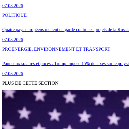
07.08.2026
POLITIQUE
Quatre pays européens mettent en garde contre les projets de la Russi
07.08.2026
PRO
ENERGIE, ENVIRONNEMENT ET TRANSPORT
Panneaux solaires et puces : Trump impose 15% de taxes sur le polysi
07.08.2026
PLUS DE CETTE SECTION