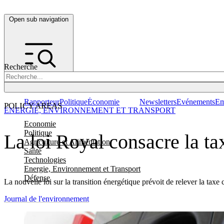
Open sub navigation
Recherche
Rapporteur
Politique
Économie
Newsletters
Evénements
Em
POLICY AREAS
ENERGIE, ENVIRONNEMENT ET TRANSPORT
Economie
Politique
La loi Royal consacre la t
Agriculture et Alimentation
Santé
Technologies
Energie, Environnement et Transport
Défense
La nouvelle loi sur la transition énergétique prévoit de relever la taxe
Journal de l'environnement