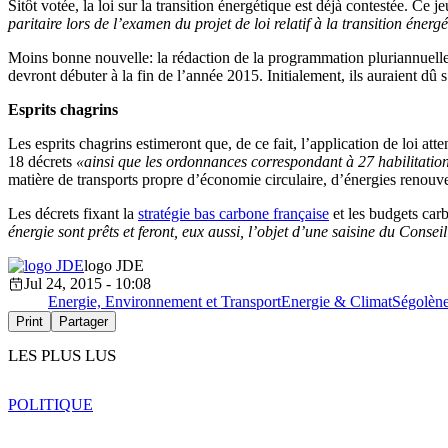
Sitôt votée, la loi sur la transition énergétique est déjà contestée. Ce 
paritaire lors de l’examen du projet de loi relatif à la transition éne
Moins bonne nouvelle: la rédaction de la programmation pluriannuelle de
devront débuter à la fin de l’année 2015. Initialement, ils auraient dû 
Esprits chagrins
Les esprits chagrins estimeront que, de ce fait, l’application de loi a
18 décrets
«ainsi que les ordonnances correspondant à 27 habilitatio
matière de transports propre d’économie circulaire, d’énergies renouve
Les décrets fixant la
stratégie bas carbone française
et les budgets car
énergie sont prêts et feront, eux aussi, l’objet d’une saisine du Consei
logo JDE
Jul 24, 2015 - 10:08
Energie, Environnement et Transport
Energie & Climat
Ségolèn
Print
Partager
LES PLUS LUS
POLITIQUE