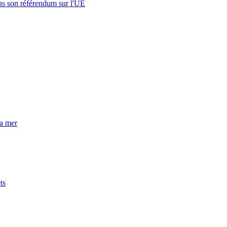
s son référendum sur l'UE
la mer
ts