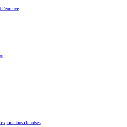
à l’épreuve
on
s exportations chinoises