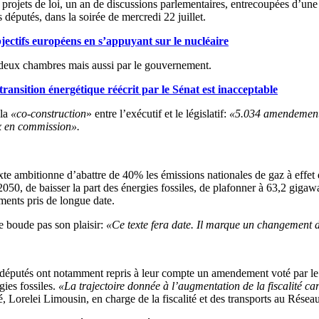
projets de loi, un an de discussions parlementaires, entrecoupées d’une c
 députés, dans la soirée de mercredi 22 juillet.
jectifs européens en s’appuyant sur le nucléaire
es deux chambres mais aussi par le gouvernement.
 transition énergétique réécrit par le Sénat est inacceptable
 la
«co-construction
» entre l’exécutif et le législatif:
«5.034 amendements 
ux en commission».
texte ambitionne d’abattre de 40% les émissions nationales de gaz à effet
50, de baisser la part des énergies fossiles, de plafonner à 63,2 gigawat
ents pris de longue date.
e boude pas son plaisir:
«Ce texte fera date. Il marque un changement d
députés ont notamment repris à leur compte un amendement voté par le 
gies fossiles.
«La trajectoire donnée à l’augmentation de la fiscalité c
Lorelei Limousin, en charge de la fiscalité et des transports au Résea