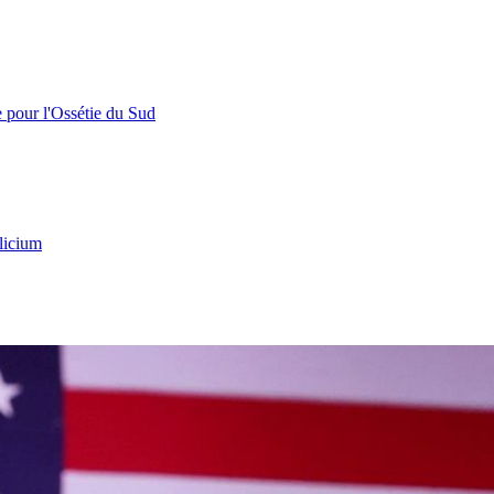
e pour l'Ossétie du Sud
licium