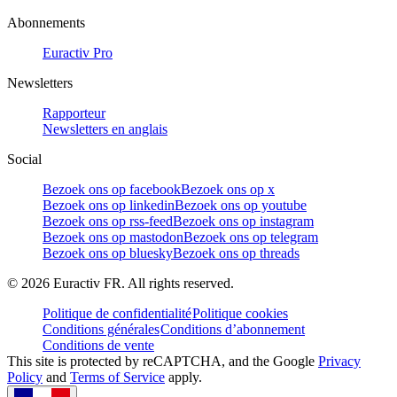
Abonnements
Euractiv Pro
Newsletters
Rapporteur
Newsletters en anglais
Social
Bezoek ons op facebook
Bezoek ons op x
Bezoek ons op linkedin
Bezoek ons op youtube
Bezoek ons op rss-feed
Bezoek ons op instagram
Bezoek ons op mastodon
Bezoek ons op telegram
Bezoek ons op bluesky
Bezoek ons op threads
©
2026
Euractiv FR. All rights reserved.
Politique de confidentialité
Politique cookies
Conditions générales
Conditions d’abonnement
Conditions de vente
This site is protected by reCAPTCHA, and the Google
Privacy
Policy
and
Terms of Service
apply.