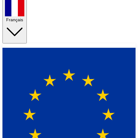
Français