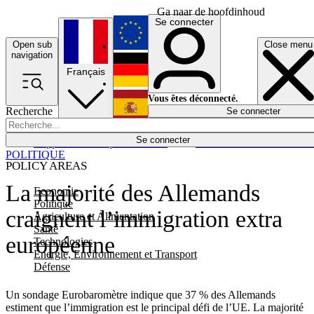
Ga naar de hoofdinhoud
Se connecter
Open sub
Close menu
English
navigation
Français
Deutsch
Vous êtes déconnecté.
Recherche
Se connecter
Español
Lumières éteintes
Se connecter
Rapporteur
Politique
Économie
Newsletters
Evénements
Em
POLITIQUE
POLICY AREAS
La majorité des Allemands
Economie
Politique
craignent l’immigration extra
Agriculture et Alimentation
Santé
européenne
Technologies
Energie, Environnement et Transport
Défense
Un sondage Eurobaromètre indique que 37 % des Allemands
estiment que l’immigration est le principal défi de l’UE. La majorité