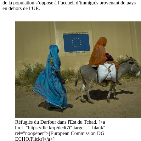
de la population s’oppose à l’accueil d’immigrés provenant de pays
en dehors de l’UE.
Réfugiés du Darfour dans l'Est du Tchad. [<a
href="https://flic.kr/p/dedt7t" target="_blank"
rel="noopener">[European Commission DG
ECHO/Flickr]</a>]