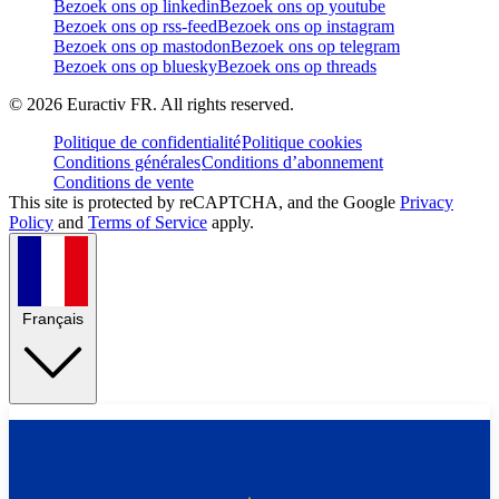
Bezoek ons op linkedin
Bezoek ons op youtube
Bezoek ons op rss-feed
Bezoek ons op instagram
Bezoek ons op mastodon
Bezoek ons op telegram
Bezoek ons op bluesky
Bezoek ons op threads
©
2026
Euractiv FR. All rights reserved.
Politique de confidentialité
Politique cookies
Conditions générales
Conditions d’abonnement
Conditions de vente
This site is protected by reCAPTCHA, and the Google
Privacy
Policy
and
Terms of Service
apply.
Français