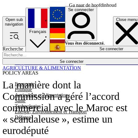
Ga naar de hoofdinhoud
Se connecter
Open sub
Close menu
English
navigation
Français
Deutsch
Vous êtes déconnecté.
Recherche
Se connecter
Español
Lumières éteintes
Se connecter
Rapporteur
Politique
Économie
Newsletters
Evénements
Em
AGRICULTURE & ALIMENTATION
POLICY AREAS
La manière dont la
Economie
Politique
Commission a géré l’accord
Agriculture et Alimentation
Santé
commercial avec le Maroc est
Technologies
Energie, Environnement et Transport
« scandaleuse », estime un
Défense
eurodéputé