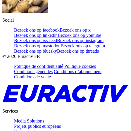
Social
Bezoek ons op facebook
Bezoek ons op x
Bezoek ons op linkedin
Bezoek ons op youtube
Bezoek ons op rss-feed
Bezoek ons op instagram
Bezoek ons op mastodon
Bezoek ons op telegram
Bezoek ons op bluesky
Bezoek ons op threads
©
2026
Euractiv FR
Politique de confidentialité
Politique cookies
Conditions générales
Conditions d’abonnement
Conditions de vente
Services
Media Solutions
Projets publics européens