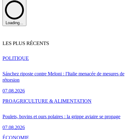
Loading...
LES PLUS RÉCENTS
POLITIQUE
Sánchez riposte contre Meloni : l'Italie menacée de mesures de
rétorsion
07.08.2026
PRO
AGRICULTURE & ALIMENTATION
Poulets, bovins et ours polaires : la grippe aviaire se propage
07.08.2026
ÉCONOMIE