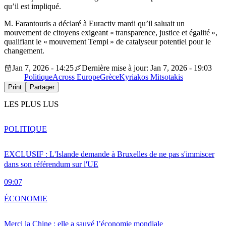
qu’il est impliqué.
M. Farantouris a déclaré à Euractiv mardi qu’il saluait un
mouvement de citoyens exigeant « transparence, justice et égalité »,
qualifiant le « mouvement Tempi » de catalyseur potentiel pour le
changement.
Jan 7, 2026 - 14:25
Dernière mise à jour: Jan 7, 2026 - 19:03
Politique
Across Europe
Grèce
Kyriakos Mitsotakis
Print
Partager
LES PLUS LUS
POLITIQUE
EXCLUSIF : L'Islande demande à Bruxelles de ne pas s'immiscer
dans son référendum sur l'UE
09:07
ÉCONOMIE
Merci la Chine : elle a sauvé l’économie mondiale