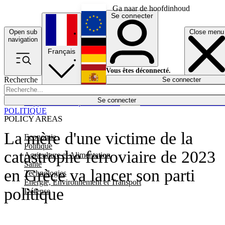
Ga naar de hoofdinhoud
Se connecter
Open sub
Close menu
English
navigation
Français
Deutsch
Vous êtes déconnecté.
Recherche
Se connecter
Español
Lumières éteintes
Se connecter
Rapporteur
Politique
Économie
Newsletters
Evénements
Em
POLITIQUE
POLICY AREAS
La mère d'une victime de la
Economie
Politique
catastrophe ferroviaire de 2023
Agriculture et Alimentation
Santé
en Grèce va lancer son parti
Technologies
Energie, Environnement et Transport
politique
Défense