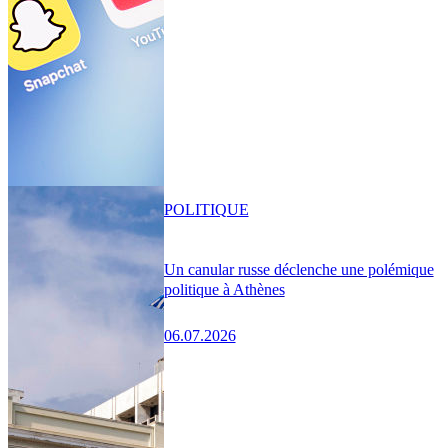
POLITIQUE
Un canular russe déclenche une polémique
politique à Athènes
06.07.2026