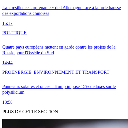
La « résilience surprenante » de l'Allemagne face à la forte hausse
des exportations chinoises
15:17
POLITIQUE
Quatre pays européens mettent en garde contre les projets de la
Russie pour l'Ossétie du Sud
14:44
PRO
ENERGIE, ENVIRONNEMENT ET TRANSPORT
Panneaux solaires et puces : Trump impose 15% de taxes sur le
polysilicium
13:58
PLUS DE CETTE SECTION