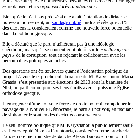
Elle a déclaré que de nombreuses personnes en Grèce et à l’étranger
se mobilisent et
« s’organisent très rapidement ».
Bien qu’elle n’ait pas précisé si elle avait l’intention de diriger le
nouveau mouvement, un
sondage publié
lundi a révélé que 33 %
des citoyens la considéraient comme une nouvelle force potentielle
dans la politique grecque.
Elle a déclaré que le parti n’adhérerait pas à une idéologie
spécifique, mais qu’il se concentrerait plutôt sur le
« nettoyage du
pays »
de la corruption, tout en rejetant la collaboration avec les
personnalités politiques actuelles.
Des questions ont été soulevées quant à l’orientation politique du
projet. L’avocate et proche collaboratrice de M. Karystianou, Maria
Gratsia, s’est présentée aux élections de 2023 sous la bannière de
Niki, un parti connu pour ses liens étroits avec la puissante Église
orthodoxe grecque.
L’émergence d’une nouvelle force de droite pourrait compliquer le
paysage de la Nouvelle Démocratie, le parti au pouvoir, en risquant
de siphonner le soutien des électeurs conservateurs.
Le seul homme politique que M. Karystianou a publiquement salué
est l’eurodéputé Nikolas Farantouris, considéré comme proche de
l’ancien premier ministre de gauche Alexis Tsipras et dont on dit