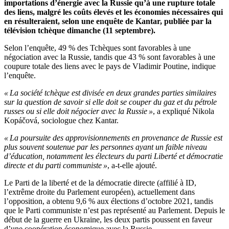
importations
d’
énergie avec la Russie
qu’
à une rupture totale
des liens, malgré les coûts élevés et les économies nécessaires qui
en résulteraient, selon une enquête de Kantar, publiée par la
télévision tchèque dimanche (11 septembre).
Selon
l’
enquête,
49
% des Tchèques sont favorables à une
négociation avec la Russie, tandis que
43
% sont favorables à une
coupure totale des liens avec le pays de Vladimir Poutine, indique
l’
enquête.
«
La société tchèque est divisée en deux grandes parties similaires
sur la question de savoir si elle doit se couper du gaz et du pétrole
russes ou si elle doit négocier avec la Russie
»
, a expliqué Nikola
Kopáčová, sociologue chez Kantar.
«
La poursuite des approvisionnements en provenance de Russie est
plus souvent soutenue par les personnes ayant un faible niveau
d’
éducation, notamment les électeurs du parti Liberté et démocratie
directe et du parti communiste
»
, a-t-elle ajouté.
Le Parti de la liberté et de la démocratie directe (affilié à ID,
l’extrême droite du Parlement européen), actuellement dans
l’
opposition, a obtenu
9,6
% aux élections
d’
octobre 2021, tandis
que le Parti communiste
n’
est pas représenté au Parlement.
Depuis le
début de la guerre en Ukraine, les deux partis poussent en faveur
d’
une coopération économique avec la Russie.