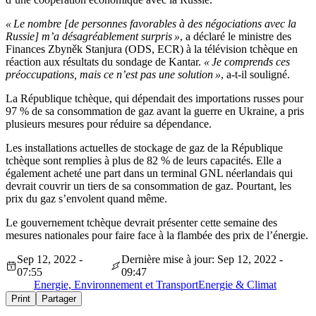
«
Le nombre [de personnes favorables à des négociations avec la
Russie]
m’
a désagréablement surpris
»
, a déclaré le ministre des
Finances Zbyněk Stanjura (
ODS, ECR
) à la télévision tchèque en
réaction aux résultats du sondage de Kantar.
«
Je comprends ces
préoccupations, mais ce
n’
est pas une solution
»
, a-t-il souligné.
La République tchèque, qui dépendait des importations russes pour
97
% de sa consommation de gaz avant la guerre en Ukraine, a pris
plusieurs mesures pour réduire sa dépendance.
Les installations actuelles de stockage de gaz de la République
tchèque sont remplies à plus de
82
% de leurs capacités.
Elle a
également acheté une part dans un terminal GNL néerlandais qui
devrait couvrir un tiers de sa consommation de gaz.
Pourtant, les
prix du gaz
s’
envolent quand même.
Le gouvernement tchèque devrait présenter cette semaine des
mesures nationales pour faire face à la flambée des prix de
l’
énergie.
Sep 12, 2022 -
Dernière mise à jour: Sep 12, 2022 -
07:55
09:47
Energie, Environnement et Transport
Energie & Climat
Print
Partager