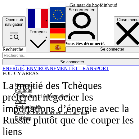
Ga naar de hoofdinhoud
Se connecter
Open sub
Close menu
English
navigation
Français
Deutsch
Vous êtes déconnecté.
Recherche
Se connecter
Español
Lumières éteintes
Se connecter
Rapporteur
Politique
Économie
Newsletters
Evénements
Em
ENERGIE, ENVIRONNEMENT ET TRANSPORT
POLICY AREAS
La moitié des Tchèques
Economie
Politique
préfèrent négocier les
Agriculture et Alimentation
Santé
importations d’énergie avec la
Technologies
Energie, Environnement et Transport
Russie plutôt que de couper les
Défense
liens