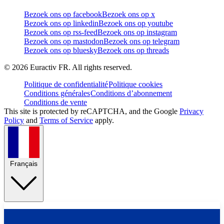
Bezoek ons op facebook
Bezoek ons op x
Bezoek ons op linkedin
Bezoek ons op youtube
Bezoek ons op rss-feed
Bezoek ons op instagram
Bezoek ons op mastodon
Bezoek ons op telegram
Bezoek ons op bluesky
Bezoek ons op threads
©
2026
Euractiv FR. All rights reserved.
Politique de confidentialité
Politique cookies
Conditions générales
Conditions d’abonnement
Conditions de vente
This site is protected by reCAPTCHA, and the Google
Privacy
Policy
and
Terms of Service
apply.
Français